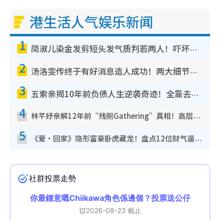
港生活人气娱乐新闻
1
简淑儿染金发剪短头发气质判若两人！吓坏老公麦大力都认不出：“你做什么？”
2
汤洛雯传终于有好消息造人成功！两大细节曝孕味极浓引猜测：大肚婆先会咁！
3
五索亲揭10年前负债人生逆袭奇迹！全靠去一地方转运后即遇上马先生
4
林芊妤亲解12年前“残厕Gathering”真相！高层解约一句话重创尊严，至今拒返TVB
5
《爱·回家》隐形富豪卧虎藏龙！盘点12位财气逼人的有钱艺人：这位美女3亿身家不愁做