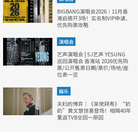
BIGBANG演唱会2026︱11月香
港启德开3场！实名制VIP申请、
优先购票攻略
演唱会
艺声演唱会 | SJ艺声 YESUNG
巡回演唱会 香港站 2026优先购
票/公开售票日期/票价/场地/座
位表一览
娱乐
夫妇的博弈｜《呆佬拜寿》“奶
奶”黄文慧惊喜登场！相隔40年
重返TVB全因一原因