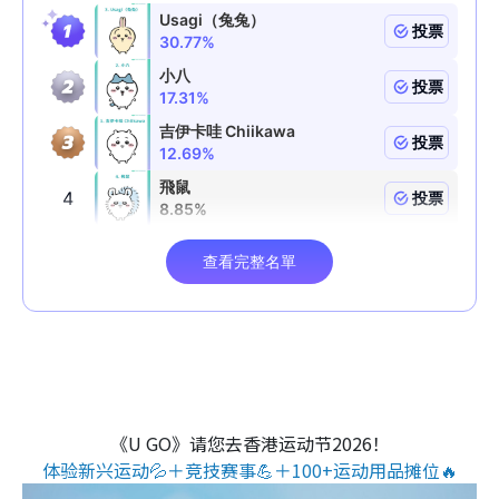
《U GO》请您去香港运动节2026！
体验新兴运动💦＋竞技赛事💪＋100+运动用品摊位🔥