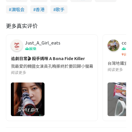
演唱会
香港
歌手
更多真实评价
Just_A_Girl_eats
co c
娛樂
吹
台灣
追劇日常🎬 殺手媽咪 A Bona Fide Killer
台灣地鐵宣
我最愛的韓國女演員孔曉振終於要回歸小螢幕啦!這次的劇本改編自同名
阅读更多
阅读更多