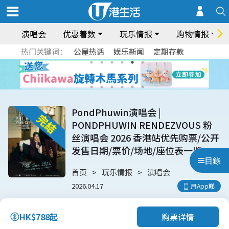
演唱会
优惠着数
玩乐情报
购物情报
热门关键词：
公屋热话
娱乐新闻
定期存款
PondPhuwin演唱会 |
PONDPHUWIN RENDEZVOUS 粉
丝演唱会 2026 香港站优先购票/公开
发售日期/票价/场地/座位表一览
目錄
首页
玩乐情报
演唱会
2026.04.17
用App睇
购票详情
HK$788起