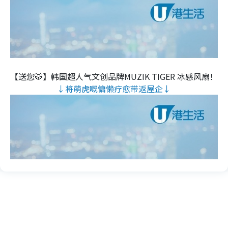
【送您🐯】韩国超人气文创品牌MUZIK TIGER 冰感风扇！
↓将萌虎嘅慵懒疗愈带返屋企↓