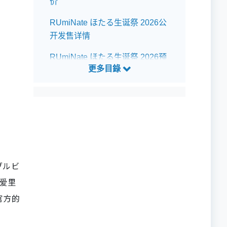
价
RUmiNate ほたる生诞祭 2026公
开发售详情
RUmiNate ほたる生诞祭 2026预
测歌单
ブルビ
、爱里
非官方的