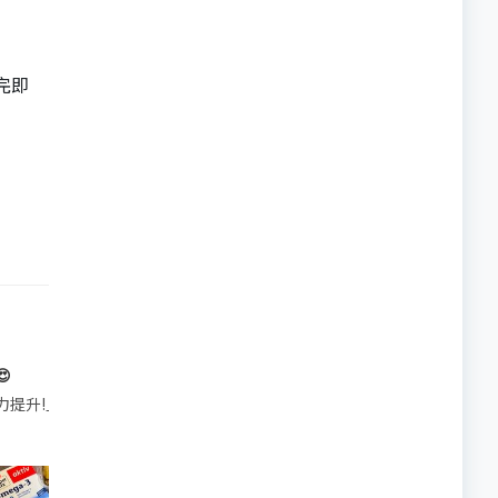
完即

帶的行動電源機身已標示「10000mAh」，卻仍被要求當場丟棄，讓他
注力提升!｣ 長時間對住電腦､剪片寫稿,成日覺得眼睛乾澀､腦袋好似｢斷線｣｡試咗
好多鮮為人知嘅好處：減肥、消水腫、降血脂、美白養顏👇 冬瓜5大功效✨ 1️⃣ 利尿