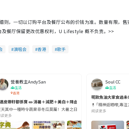
及细则，一切以订购平台及餐厅公布的价钱为准。数量有限，售
保留更改优惠权利，U Lifestyle 概不负责。>>
会
演唱会
香港
歌手
營養教主AndySan
Soul CC
生活
生活
香港
切記檢查「1標示」🚨
呢款魚油大家食過未
#連皮帶籽都係寶 🥒 消暑＋減肥＋美白＋降血脂
近期要特別留意隨身行李中的行動電源。一名旅客日前在機場安檢時，明明攜
💊 ｢精神返晒嚟,專
天其中一種時令蔬果非冬瓜莫屬！大暑之日，點都要飲碗冬瓜湯消暑解渴！除了解暑，冬瓜仲有
阅读更多
阅读更多