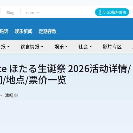
Blog
e-zone
U GO搵好去處
热话
娱乐新闻
定期存款
情报
饮食情报
娱乐
社会
影片专区
ate ほたる生诞祭 2026活动详情/
间/地点/票价一览
演唱会