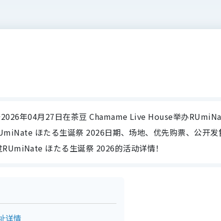
26年04月27日在茶豆 Chamame Live House举办RUmiNa
整合RUmiNate ほたる生诞祭 2026日期、场地、优先购票、公开
miNate ほたる生诞祭 2026的活动详情！
地址详情