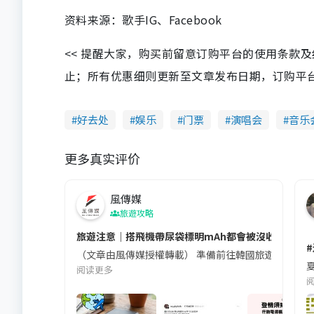
资料来源：歌手IG、Facebook
<< 提醒大家，购买前留意订购平台的使用条款
止；所有优惠细则更新至文章发布日期，订购平台及餐厅
好去处
娱乐
门票
演唱会
音乐
更多真实评价
風傳媒
旅遊攻略
旅遊注意｜搭飛機帶尿袋標明mAh都會被沒收😱出發前
（文章由風傳媒授權轉載） 準備前往韓國旅遊的民眾，
夏
阅读更多