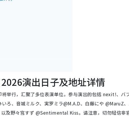
祭 2026演出日子及地址详情
举行，汇聚了多位表演单位。参与演出的包括 nexit!、バ
ろ、音城ミルク、実罗ミラ@M.A.D、白藤にや @MaruZ
 Weak 以及野々宫すず @Sentimental Kiss。请注意，切勿轻信