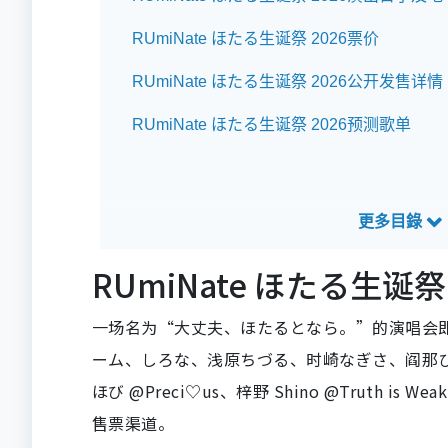
RUmiNate ほたる生诞祭 2026票价
RUmiNate ほたる生诞祭 2026公开发售详情
RUmiNate ほたる生诞祭 2026预测歌单
RUmiNate ほたる生诞
一场名为“大丈夫、ほたるとなら。”的演唱会即将
ーム、しろな、浅原ちづる、时崎なぎさ、阎那ひい
ほび @Preci♡us、梓野 Shino @Truth is
售票渠道。