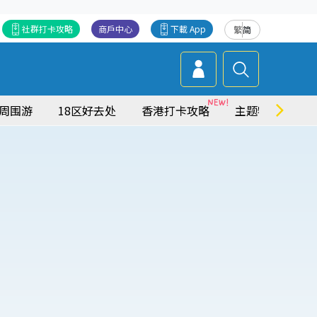
社群打卡攻略
商戶中心
下載 App
繁
简
周围游
18区好去处
香港打卡攻略
主题特集