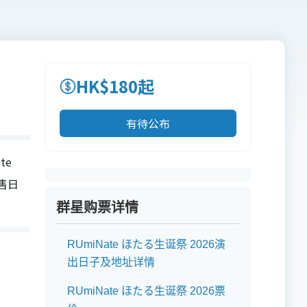
HK$180起
有待公布
te
发售日
群星购票详情
RUmiNate ほたる生诞祭 2026演
出日子及地址详情
RUmiNate ほたる生诞祭 2026票