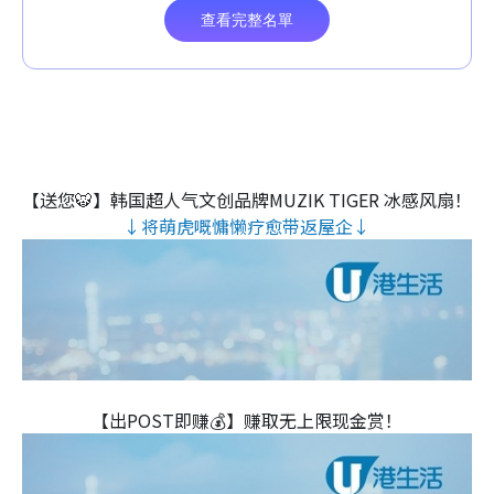
【送您🐯】韩国超人气文创品牌MUZIK TIGER 冰感风扇！
↓将萌虎嘅慵懒疗愈带返屋企↓
【出POST即赚💰】赚取无上限现金赏！