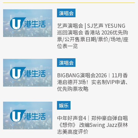
演唱会
艺声演唱会 | SJ艺声 YESUNG
巡回演唱会 香港站 2026优先购
票/公开售票日期/票价/场地/座
位表一览
演唱会
BIGBANG演唱会2026︱11月香
港启德开3场！实名制VIP申请、
优先购票攻略
娱乐
中年好声音4｜郑仲豪自弹自唱
《想你》 改编Swing Jazz获林
志美高度评价