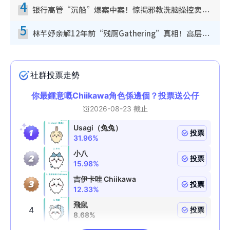
4
银行高管“沉船”爆案中案！惊揭邪教洗脑操控卖淫被吞600万，幕后黑手讲多错多
5
林芊妤亲解12年前“残厕Gathering”真相！高层解约一句话重创尊严，至今拒返TVB