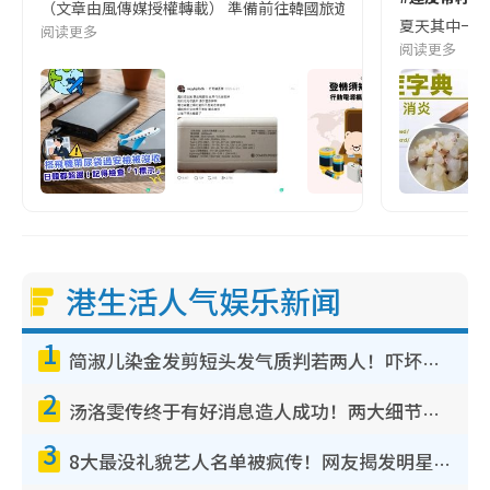
（文章由風傳媒授權轉載） 準備前往韓國旅遊的民眾，近期要特別留
夏天其中一種時
阅读更多
阅读更多
港生活人气娱乐新闻
1
简淑儿染金发剪短头发气质判若两人！吓坏老公麦大力都认不出：“你做什么？”
2
汤洛雯传终于有好消息造人成功！两大细节曝孕味极浓引猜测：大肚婆先会咁！
3
8大最没礼貌艺人名单被疯传！网友揭发明星真面目，一致数落这一位是无品天花板？