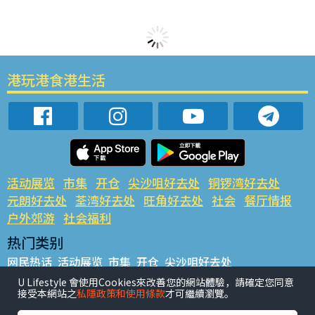
港玩港食港生活
活动展览
市集
开仓
尖沙咀好去处
铜锣湾好去处
元朗好去处
荃湾好去处
旺角好去处
社会
餐厅情报
户外郊游
社会福利
热门类别
网民热话
活动展览
市集
开仓
尖沙咀好去处
铜锣湾好去处
元朗好去处
荃湾好去处
旺角好去处
社会
U Lifestyle 會使用Cookies來改善您的網站體驗，請確定您同意
接受本網站之
私隱政策和使用條款
才可繼續瀏覽。
餐厅情报
户外郊游