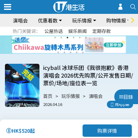
演唱会
优惠着数
玩乐情报
购物情报
热门关键词：
公屋热话
娱乐新闻
定期存款
icyball 冰球乐团《我很抱歉》香港
演唱会 2026优先购票/公开发售日期/
票价/场地/座位表一览
首页
玩乐情报
演唱会
目錄
2026.04.16
用App睇
购票详情
HK$520起