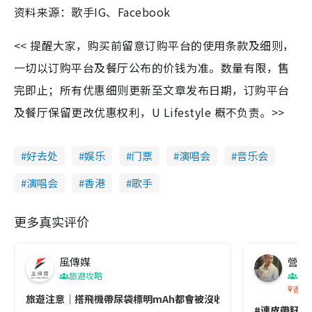
资料来源：歌手IG、Facebook
<< 提醒大家，购买前留意订购平台的使用条款及细则，
一切以订购平台及餐厅公布的价钱为准。数量有限，售
完即止；所有优惠细则更新至文章发布日期，订购平台
及餐厅保留更改优惠权利，U Lifestyle 概不负责。>>
好去处
娱乐
门票
演唱会
音乐会
演唱会
香港
歌手
更多真实评价
風傳媒
營養教
旅遊攻略
生
香港
旅遊注意｜搭飛機帶尿袋標明mAh都會被沒收😱出發前切記檢查「1
#連皮帶籽都