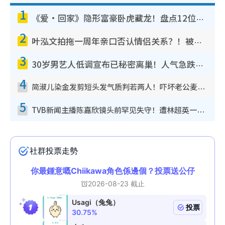
1
《爱·回家》隐形富豪卧虎藏龙！盘点12位财气逼人的有钱艺人：这位美女3亿身家不愁做
2
叶泓文拍拖一周年亲口否认情侣关系？！被质疑感情造假竟称GM“普通同事”
3
30岁男艺人低调宣布已秘密离巢！人气急跌变失踪人口：“这几年过得并不容易”
4
简淑儿染金发剪短头发气质判若两人！吓坏老公麦大力都认不出：“你做什么？”
5
TVB新闻主播陈嘉欣镜头前罕见失守！遭林超英一句话突袭吓坏当场大笑