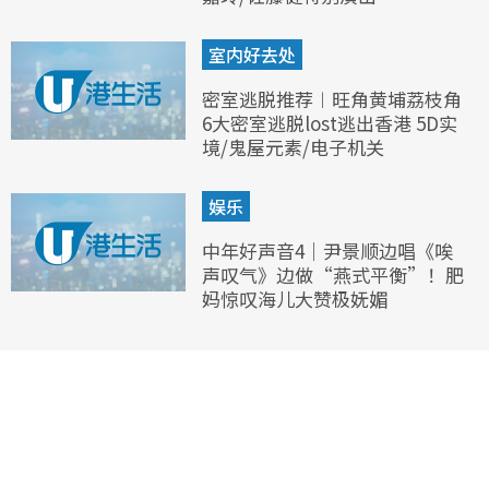
室内好去处
密室逃脱推荐︱旺角黄埔荔枝角
6大密室逃脱lost逃出香港 5D实
境/鬼屋元素/电子机关
娱乐
中年好声音4｜尹景顺边唱《唉
声叹气》边做“燕式平衡”！肥
妈惊叹海儿大赞极妩媚