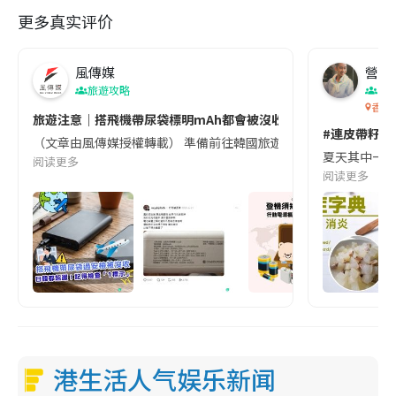
更多真实评价
風傳媒
營養教
旅遊攻略
生
香港
旅遊注意｜搭飛機帶尿袋標明mAh都會被沒收😱出發前切記檢查「1
#連皮帶籽都
（文章由風傳媒授權轉載） 準備前往韓國旅遊的民眾，近期要特別留
夏天其中一種時
阅读更多
阅读更多
港生活人气娱乐新闻