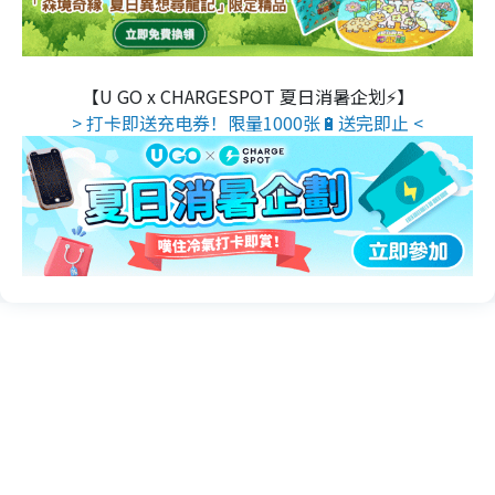
【U GO x CHARGESPOT 夏日消暑企划⚡】
> 打卡即送充电券！限量1000张🔋送完即止 <