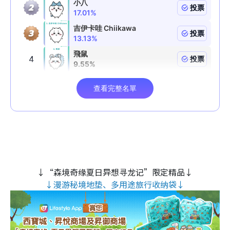
↓“森境奇缘夏日异想寻龙记”限定精品↓
↓漫游秘境地垫、多用途旅行收纳袋↓