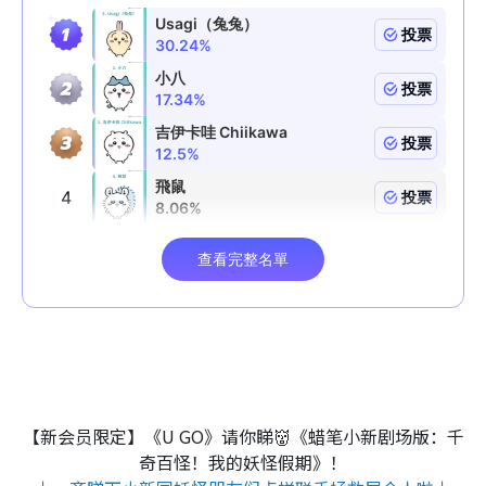
【新会员限定】《U GO》请你睇👹《蜡笔小新剧场版：千
奇百怪！我的妖怪假期》！