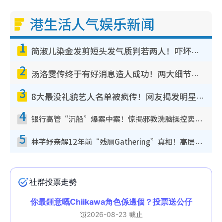
港生活人气娱乐新闻
1
简淑儿染金发剪短头发气质判若两人！吓坏老公麦大力都认不出：“你做什么？”
2
汤洛雯传终于有好消息造人成功！两大细节曝孕味极浓引猜测：大肚婆先会咁！
3
8大最没礼貌艺人名单被疯传！网友揭发明星真面目，一致数落这一位是无品天花板？
4
银行高管“沉船”爆案中案！惊揭邪教洗脑操控卖淫被吞600万，幕后黑手讲多错多
5
林芊妤亲解12年前“残厕Gathering”真相！高层解约一句话重创尊严，至今拒返TVB