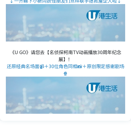
↓一齐睇下小新同妖怪朋友们点样联手拯救屋企人啦↓
《U GO》请您去【名侦探柯南TV动画播放30周年纪念
展】！
还原经典名场面📹＋30位角色同框📸＋原创限定感谢剧场
🍿