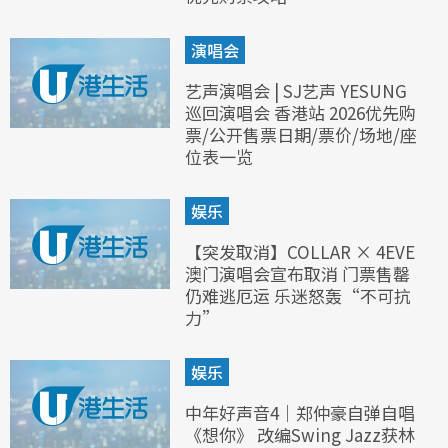
演唱会
艺声演唱会 | SJ艺声 YESUNG
巡回演唱会 香港站 2026优先购
票/公开售票日期/票价/场地/座
位表一览
娱乐
【突发取消】COLLAR × 4EVE
澳门演唱会宣布取消 门票售罄
仍难逃厄运 乐迷怒轰“不可抗
力”
娱乐
中年好声音4｜郑仲豪自弹自唱
《想你》 改编Swing Jazz获林