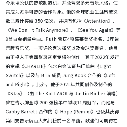
今乐坛公认的热歌制造机，并能驾驭多元音乐风格，使
其成为炙手可热的合作对象。他的全球职业生涯串流次
数已累计突破 350 亿次，并拥有包括《Attention》、
《We Don’t Talk Anymore》、《See You Again》等
9首白金销量单曲。Puth 曾获4项葛莱美奖提名、3座告
示牌音乐奖、一项评论家选择奖以及金球奖提名。他目
前正投入于第四张录音室专辑的创作。其于2022年发行
的专辑《CHARLIE》包含白金认证热门单曲《Light
Switch》以及与 BTS 成员 Jung Kook 合作的《Left
and Right》。此外，他于2021年共同创作及制作的
《Stay》（由 The Kid LAROI 与 Justin Bieber 演唱）
曾在告示牌全球 200 强榜单中蝉联11周冠军，而他与
Gabby Barrett 合作的《I Hope (Remix)》也使其获得
第四支告示牌百大热门榜前十名单曲。歌迷们可期待在