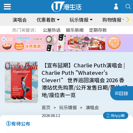
演唱会
优惠着数
玩乐情报
购物情报
热门关键词：
公屋热话
娱乐新闻
定期存款
【宣布延期】Charlie Puth演唱会 |
Charlie Puth "Whatever's
Clever!” 世界巡回演唱会 2026 香
港站优先购票/公开发售日期/票价/场
目錄
地/座位表一览
首页
玩乐情报
演唱会
2026.06.12
用App睇
有待公布