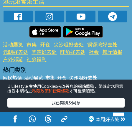
港玩港食港生活
活动展览
市集
开仓
尖沙咀好去处
铜锣湾好去处
元朗好去处
荃湾好去处
旺角好去处
社会
餐厅情报
户外郊游
社会福利
热门类别
网民热话
活动展览
市集
开仓
尖沙咀好去处
铜锣湾好去处
元朗好去处
荃湾好去处
旺角好去处
社会
U Lifestyle 會使用Cookies來改善您的網站體驗，請確定您同意
接受本網站之
私隱政策和使用條款
才可繼續瀏覽。
餐厅情报
户外郊游
热门标签
我已閱讀及同意
#UGO揾好去处
#人气活动推介
#美食社群热话
#亲子玩乐好去处
#ULifestyle应用程式
#限时抢
本周好去处
#UJetso礼物放送
#ULifestyle商户中心
#著数
#网络热话