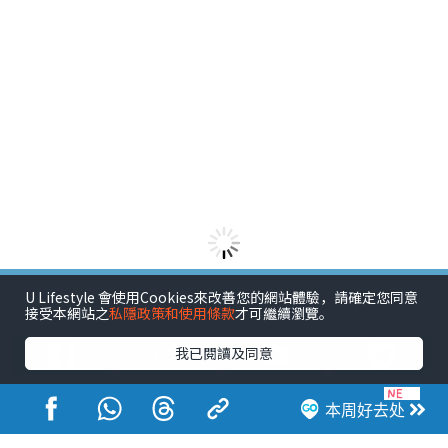
U Lifestyle 會使用Cookies來改善您的網站體驗，請確定您同意
港玩港食港生活
接受本網站之
私隱政策和使用條款
才可繼續瀏覽。
我已閱讀及同意
本周好去处