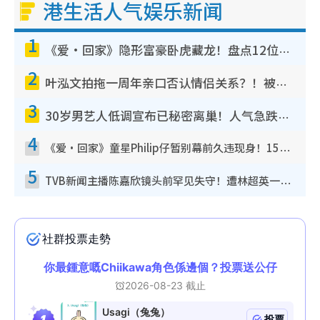
港生活人气娱乐新闻
1
《爱·回家》隐形富豪卧虎藏龙！盘点12位财气逼人的有钱艺人：这位美女3亿身家不愁做
2
叶泓文拍拖一周年亲口否认情侣关系？！被质疑感情造假竟称GM“普通同事”
3
30岁男艺人低调宣布已秘密离巢！人气急跌变失踪人口：“这几年过得并不容易”
4
《爱·回家》童星Philip仔暂别幕前久违现身！15岁近况暴风成长长高变帅气少年
5
TVB新闻主播陈嘉欣镜头前罕见失守！遭林超英一句话突袭吓坏当场大笑