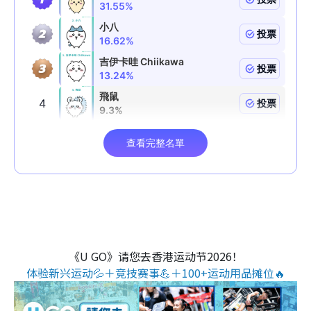
《U GO》请您去香港运动节2026！
体验新兴运动💦＋竞技赛事💪＋100+运动用品摊位🔥