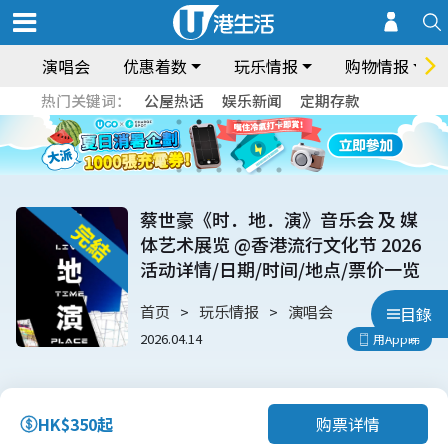
演唱会
优惠着数
玩乐情报
购物情报
热门关键词：
公屋热话
娱乐新闻
定期存款
蔡世豪《时．地．演》音乐会 及 媒
体艺术展览 @香港流行文化节 2026
活动详情/日期/时间/地点/票价一览
首页
玩乐情报
演唱会
目錄
2026.04.14
用App睇
购票详情
HK$350起