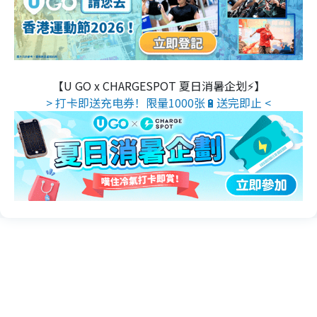
【U GO x CHARGESPOT 夏日消暑企划⚡】
> 打卡即送充电券！限量1000张🔋送完即止 <