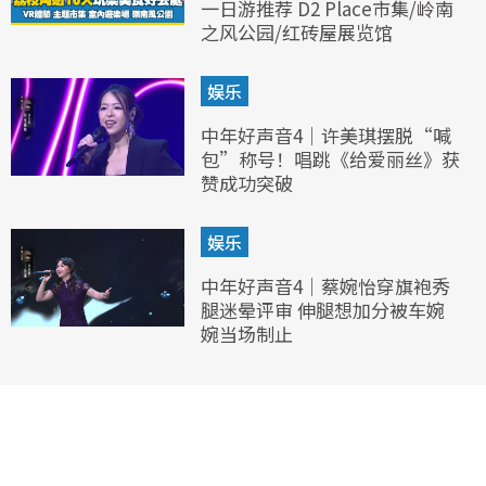
一日游推荐 D2 Place市集/岭南
之风公园/红砖屋展览馆
娱乐
中年好声音4｜许美琪摆脱“喊
包”称号！唱跳《给爱丽丝》获
赞成功突破
娱乐
中年好声音4｜蔡婉怡穿旗袍秀
腿迷晕评审 伸腿想加分被车婉
婉当场制止