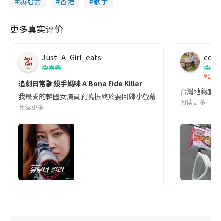
演唱会
香港
歌手
更多真实评价
Just_A_Girl_eats
co c
娛樂
吹
台灣
追劇日常🎬 殺手媽咪 A Bona Fide Killer
台灣地鐵宣
我最愛的韓國女演員孔曉振終於要回歸小螢幕啦!這次的劇本改編自同名
阅读更多
阅读更多