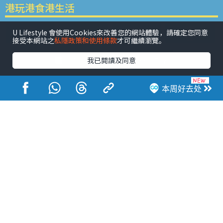
港玩港食港生活
U Lifestyle 會使用Cookies來改善您的網站體驗，請確定您同意
接受本網站之
私隱政策和使用條款
才可繼續瀏覽。
我已閱讀及同意
活动展览
市集
开仓
尖沙咀好去处
铜锣湾好去处
本周好去处
元朗好去处
荃湾好去处
旺角好去处
社会
餐厅情报
户外郊游
社会福利
热门类别
网民热话
活动展览
市集
开仓
尖沙咀好去处
铜锣湾好去处
元朗好去处
荃湾好去处
旺角好去处
社会
餐厅情报
户外郊游
热门标签
#UGO揾好去处
#人气活动推介
#美食社群热话
#亲子玩乐好去处
#ULifestyle应用程式
#限时抢
#UJetso礼物放送
#ULifestyle商户中心
#著数
#网络热话