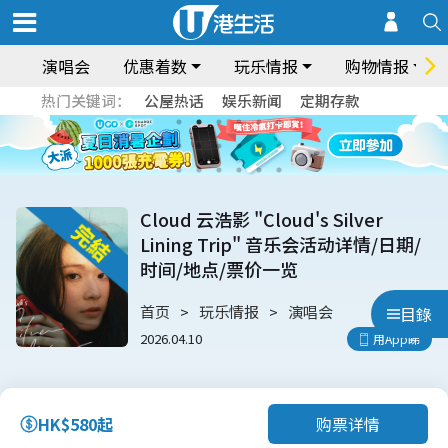
演唱会
优惠着数
玩乐情报
购物情报
热门关键词：
公屋热话
娱乐新闻
定期存款
Cloud 云浩影 "Cloud's Silver
Lining Trip" 音乐会活动详情/日期/
时间/地点/票价一览
首页
玩乐情报
演唱会
目錄
2026.04.10
用App睇
购票详情
HK$580起