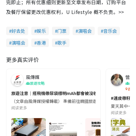
完即止；所有优惠细则更新至文章发布日期，订购平台
及餐厅保留更改优惠权利，U Lifestyle 概不负责。>>
好去处
娱乐
门票
演唱会
音乐会
演唱会
香港
歌手
更多真实评价
風傳媒
營養教
旅遊攻略
生
香港
旅遊注意｜搭飛機帶尿袋標明mAh都會被沒收😱出發前切記檢查「1
#連皮帶籽都
（文章由風傳媒授權轉載） 準備前往韓國旅遊的民眾，近期要特別留
夏天其中一種時
阅读更多
阅读更多