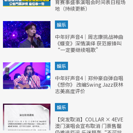
育赛事盛事演唱会时间表日程场
地（持续更新）
娱乐
中年好声音4｜周志康挑战神曲
《蝶变》深情演绎 获范振锋叫
“一定要继续唱歌”
娱乐
中年好声音4｜郑仲豪自弹自唱
《想你》 改编Swing Jazz获林
志美高度评价
娱乐
【突发取消】COLLAR × 4EVE
澳门演唱会宣布取消 门票售罄
仍难逃厄运 乐迷怒轰“不可抗