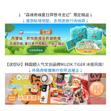
↓“森境奇缘夏日异想寻龙记”限定精品↓
↓漫游秘境地垫、多用途旅行收纳袋↓
【送您🐯】韩国超人气文创品牌MUZIK TIGER 冰感风扇！
↓将萌虎嘅慵懒疗愈带返屋企↓