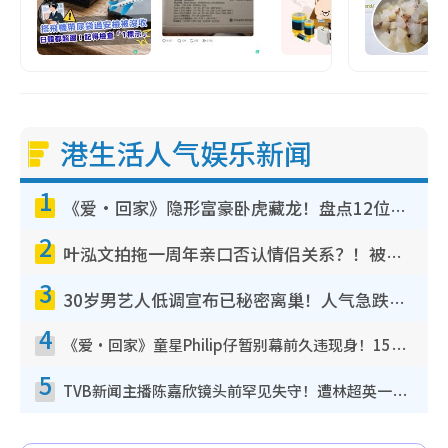
港生活人气娱乐新闻
1
《爱·回家》隐形富豪卧虎藏龙！盘点12位财气逼人的有钱艺人：这位美女3亿身家不愁做
2
叶泓文拍拖一周年亲口否认情侣关系？！被质疑感情造假竟称GM“普通同事”
3
30岁男艺人低调宣布已秘密离巢！人气急跌变失踪人口：“这几年过得并不容易”
4
《爱·回家》童星Philip仔暂别幕前久违现身！15岁近况暴风成长长高变帅气少年
5
TVB新闻主播陈嘉欣镜头前罕见失守！遭林超英一句话突袭吓坏当场大笑