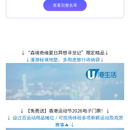
↓“森境奇缘夏日异想寻龙记”限定精品↓
↓漫游秘境地垫、多用途旅行收纳袋↓
↓ 【免费送】香港运动节2026电子门票！↓
↓ 设过百运动用品摊位 / 可现场体验多项新颖运动及观赏
赛事🔥 ↓