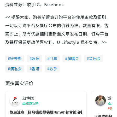
资料来源：歌手IG、Facebook
<< 提醒大家，购买前留意订购平台的使用条款及细则，
一切以订购平台及餐厅公布的价钱为准。数量有限，售
完即止；所有优惠细则更新至文章发布日期，订购平台
及餐厅保留更改优惠权利，U Lifestyle 概不负责。>>
好去处
娱乐
门票
演唱会
音乐会
演唱会
香港
歌手
更多真实评价
風傳媒
營養教
旅遊攻略
生
香港
旅遊注意｜搭飛機帶尿袋標明mAh都會被沒收😱出發前切記檢查「1
#連皮帶籽都