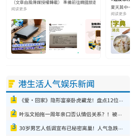
（文章由風傳媒授權轉載） 準備前往韓國旅遊的民眾，近期要特別留
夏天其中一種時
阅读更多
阅读更多
港生活人气娱乐新闻
1
《爱·回家》隐形富豪卧虎藏龙！盘点12位财气逼人的有钱艺人：这位美女3亿身家不愁做
2
叶泓文拍拖一周年亲口否认情侣关系？！被质疑感情造假竟称GM“普通同事”
3
30岁男艺人低调宣布已秘密离巢！人气急跌变失踪人口：“这几年过得并不容易”