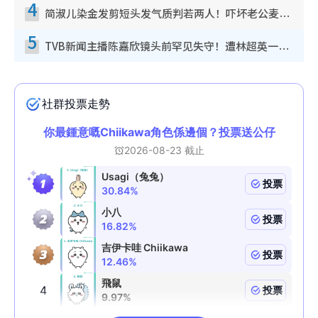
4
简淑儿染金发剪短头发气质判若两人！吓坏老公麦大力都认不出：“你做什么？”
5
TVB新闻主播陈嘉欣镜头前罕见失守！遭林超英一句话突袭吓坏当场大笑