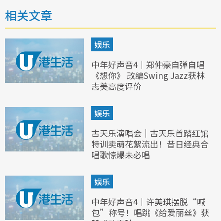
相关文章
娱乐
中年好声音4｜郑仲豪自弹自唱
《想你》 改编Swing Jazz获林
志美高度评价
娱乐
古天乐演唱会｜古天乐首踏红馆
特训卖萌花絮流出！昔日经典合
唱歌惊爆未必唱
娱乐
中年好声音4｜许美琪摆脱“喊
包”称号！唱跳《给爱丽丝》获