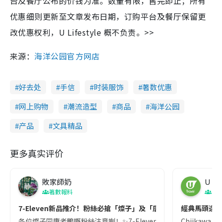
台及餐厅公布的价钱为准。数量有限，售完即止；所有
优惠细则更新至文章发布日期，订购平台及餐厅保留更
改优惠权利，U Lifestyle 概不负责。>>
来源：
海洋公园官方网店
好去处
手信
时装服饰
著数优惠
网上购物
潮流造型
商品
海洋公园
产品
文具精品
更多真实评价
敗家師奶
U Tr
著數報料
日
7-Eleven新品推介！粉絲必搶「燦子」及「唐老鴨」潮玩精品🥰
經典馬頭造型再
各位燦子同唐老鴨嘅粉絲注意喇！✨7-Eleven推出全新精品系列，等
Chiikaw