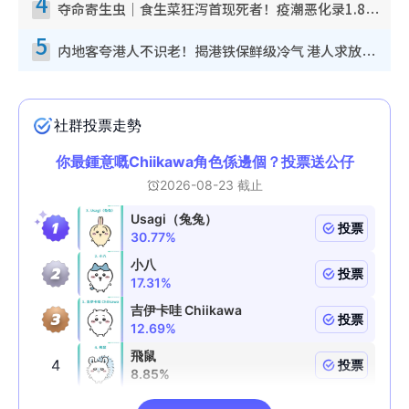
4
夺命寄生虫｜食生菜狂泻首现死者！疫潮恶化录1.8万宗病例 揭洗菜3大谬误
5
内地客夸港人不识老！揭港铁保鲜级冷气 港人求放过：别投诉