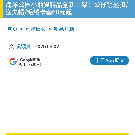
海洋公园小熊猫精品全新上架！公仔钥匙扣/
渔夫帽/毛绒卡套60元起
首页
购物情报
新品开箱
文:
吳穎寶
2026.04.02
在Google追蹤
用 App 睇文
《UHK 港生活》