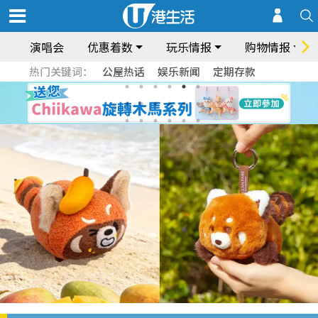
演唱会
优惠着数
玩乐情报
购物情报
热门关键词：
公屋热话
娱乐新闻
定期存款