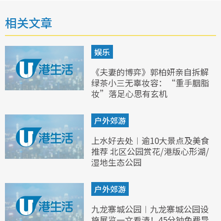
相关文章
娱乐
《夫妻的博弈》郭柏妍亲自拆解
绿茶小三无辜妆容：“重手胭脂
妆”落足心思有玄机
户外郊游
上水好去处︱逾10大景点及美食
推荐 北区公园赏花/港版心形湖/
湿地生态公园
户外郊游
九龙寨城公园︱九龙寨城公园设
施展览一文看清！45分钟免费导