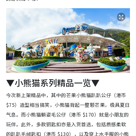
▼
小熊猫系列精品一览▼
今次新上架精品中，其中的芒果小熊猫趴趴公仔（港币
$75）造型相当搞笑，小熊猫背起一整颗芒果，极具夏日
气息。而小熊猫躺姿毛公仔（港币 $170）就是小朋友的
玩伴。此外，多款钥匙扣亦是入货首选，包括质感柔软
的趴趴毛绒匙扣（港币 $130），以及穿上水手服的小熊