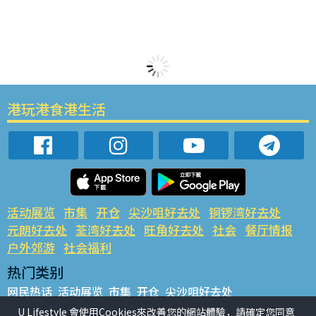
港玩港食港生活
活动展览
市集
开仓
尖沙咀好去处
铜锣湾好去处
元朗好去处
荃湾好去处
旺角好去处
社会
餐厅情报
户外郊游
社会福利
热门类别
网民热话
活动展览
市集
开仓
尖沙咀好去处
铜锣湾好去处
元朗好去处
荃湾好去处
旺角好去处
社会
U Lifestyle 會使用Cookies來改善您的網站體驗，請確定您同意