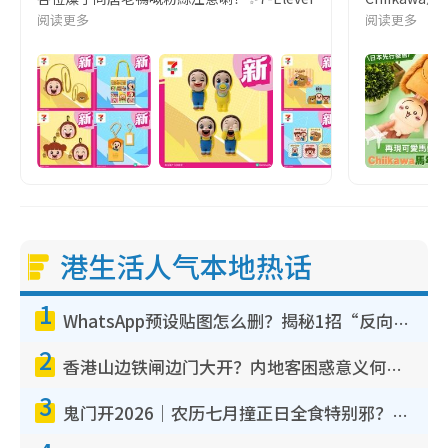
阅读更多
阅读更多
港生活人气本地热话
1
WhatsApp预设贴图怎么删？揭秘1招“反向操作”还原简洁界面 附3步实测教程
2
香港山边铁闸边门大开？内地客困惑意义何在！网友神回复：这种叫法理性防御
3
鬼门开2026｜农历七月撞正日全食特别邪？专家警告切忌做一事！揭4大禁忌+2招保平安