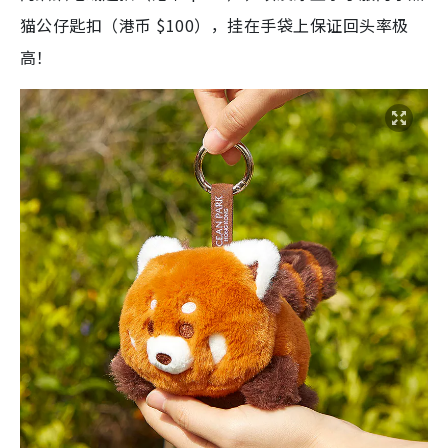
猫公仔匙扣（港币 $100），挂在手袋上保证回头率极
高！