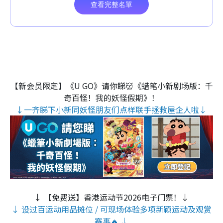
【新会员限定】《U GO》请你睇👹《蜡笔小新剧场版：千
奇百怪！我的妖怪假期》！
↓一齐睇下小新同妖怪朋友们点样联手拯救屋企人啦↓
↓ 【免费送】香港运动节2026电子门票！↓
↓ 设过百运动用品摊位 / 可现场体验多项新颖运动及观赏
赛事🔥 ↓