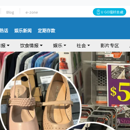
Blog
e-zone
U GO搵好去處
热话
娱乐新闻
定期存款
情报
饮食情报
娱乐
社会
影片专区