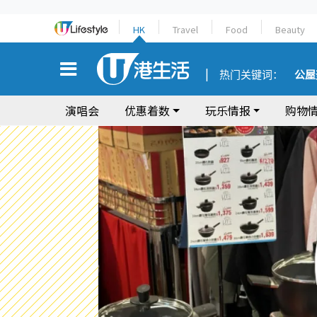
HK
Travel
Food
Beauty
热门关键词：
公屋
演唱会
优惠着数
玩乐情报
购物