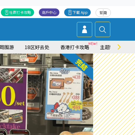
社群打卡攻略
商戶中心
下載 App
繁
简
周围游
18区好去处
香港打卡攻略
主题特集