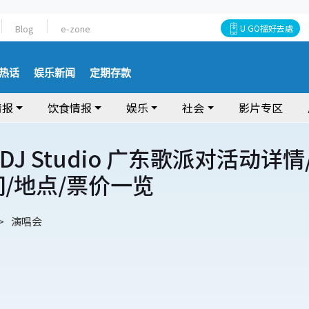
Blog
e-zone
U GO搵好去處
热话
娱乐新闻
定期存款
情报
饮食情报
娱乐
社会
影片专区
 DJ Studio 广东歌派对活动详情
间/地点/票价一览
演唱会