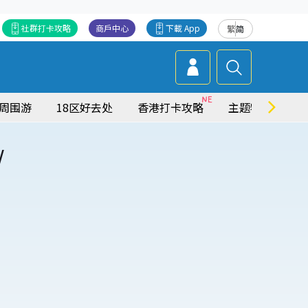
社群打卡攻略
商戶中心
下載 App
繁
简
周围游
18区好去处
香港打卡攻略
主题特集
/