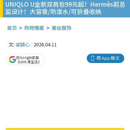
UNIQLO U全新双肩包99元起！Hermès前总
监设计！大容量/防泼水/可折叠收纳
首页
购物情报
美妆服饰
文:
梁穎心
2026.04.11
在Google追蹤
用 App 睇文
《UHK 港生活》