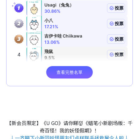
【新会员限定】《U GO》请你睇👹《蜡笔小新剧场版：千
奇百怪！我的妖怪假期》！
↓一齐睇下小新同妖怪朋友们点样联手拯救屋企人啦↓