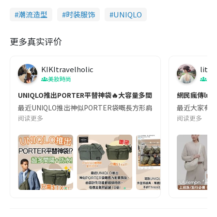
潮流造型
时装服饰
UNIQLO
更多真实评价
KIKItravelholic
litt
美妝時尚
美
UNIQLO推出PORTER平替神袋🔥大容量多間隔+防水功能💧只需$1XX
網民瘋傳lul
最近UNIQLO推出神似PORTER袋嘅長方形肩背包， 由設計到功能都超級相似，
最近大家有無碌
阅读更多
阅读更多