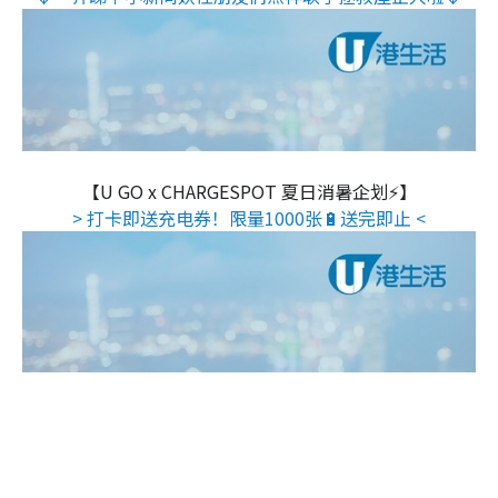
【U GO x CHARGESPOT 夏日消暑企划⚡】
> 打卡即送充电券！限量1000张🔋送完即止 <