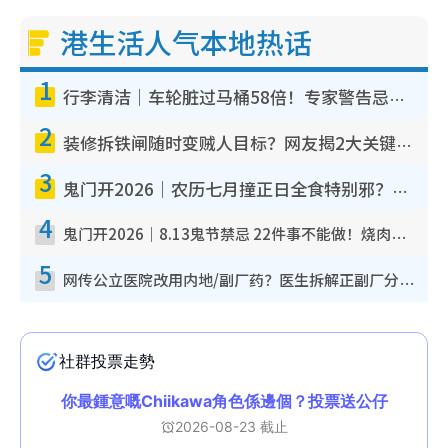
港生活人气本地热话
1
行李清洁｜车轮脏过马桶58倍！专家警告忌用酒精擦 教1招免脏手除菌
2
装修拆铁闸随时变贼人目标？网友揭2大关键用途：装新款等于白装？附新旧铁闸分别
3
鬼门开2026｜农历七月撞正日全食特别邪？专家警告切忌做一事！揭4大禁忌+2招保平安
4
鬼门开2026｜8.13鬼节禁忌 22件事不能做！烧肉、刺身要少食？半夜勿吹口哨/打给个电话
5
网传公立医院改用内地/副厂药？医生拆解正副厂分别，揭4类人换药随时出事