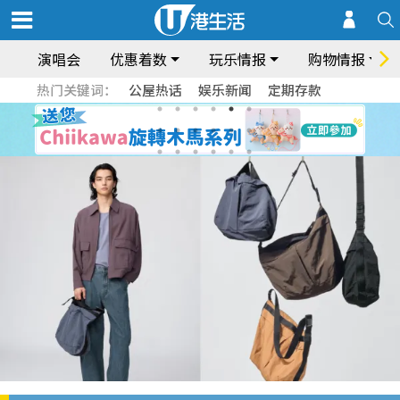
演唱会
优惠着数
玩乐情报
购物情报
热门关键词：
公屋热话
娱乐新闻
定期存款