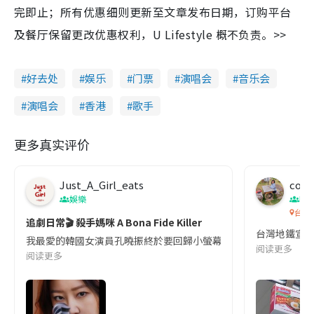
完即止；所有优惠细则更新至文章发布日期，订购平台
及餐厅保留更改优惠权利，U Lifestyle 概不负责。>>
好去处
娱乐
门票
演唱会
音乐会
演唱会
香港
歌手
更多真实评价
Just_A_Girl_eats
co c
娛樂
吹
台灣
追劇日常🎬 殺手媽咪 A Bona Fide Killer
台灣地鐵宣
我最愛的韓國女演員孔曉振終於要回歸小螢幕啦!這次的劇本改編自同名
阅读更多
阅读更多