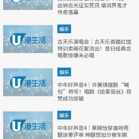
由钟志光证实死讯 填词界鬼才
传奇落幕
娱乐
古天乐演唱会｜古天乐首踏红馆
特训卖萌花絮流出！昔日经典合
唱歌惊爆未必唱
娱乐
中年好声音4｜许美琪摆脱“喊
包”称号！唱跳《给爱丽丝》获
赞成功突破
娱乐
中年好声音4｜蔡婉怡穿旗袍秀
腿迷晕评审 伸腿想加分被车婉