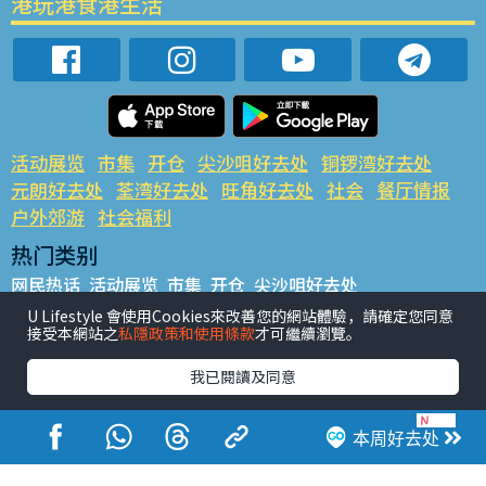
港玩港食港生活
活动展览
市集
开仓
尖沙咀好去处
铜锣湾好去处
元朗好去处
荃湾好去处
旺角好去处
社会
餐厅情报
户外郊游
社会福利
热门类别
网民热话
活动展览
市集
开仓
尖沙咀好去处
铜锣湾好去处
元朗好去处
荃湾好去处
旺角好去处
社会
U Lifestyle 會使用Cookies來改善您的網站體驗，請確定您同意
接受本網站之
私隱政策和使用條款
才可繼續瀏覽。
餐厅情报
户外郊游
热门标签
我已閱讀及同意
#UGO揾好去处
#人气活动推介
#美食社群热话
#亲子玩乐好去处
#ULifestyle应用程式
#限时抢
本周好去处
#UJetso礼物放送
#ULifestyle商户中心
#著数
#网络热话