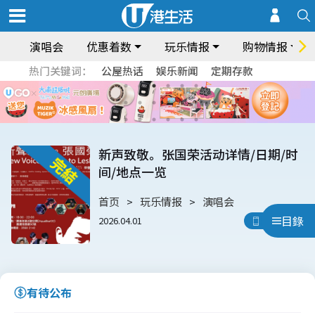
演唱会
优惠着数
玩乐情报
购物情报
热门关键词：
公屋热话
娱乐新闻
定期存款
新声致敬。张国荣活动详情/日期/时
间/地点一览
首页
玩乐情报
演唱会
目錄
2026.04.01
用App睇
有待公布