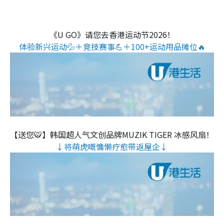
《U GO》请您去香港运动节2026！
体验新兴运动💦＋竞技赛事💪＋100+运动用品摊位🔥
【送您🐯】韩国超人气文创品牌MUZIK TIGER 冰感风扇！
↓将萌虎嘅慵懒疗愈带返屋企↓