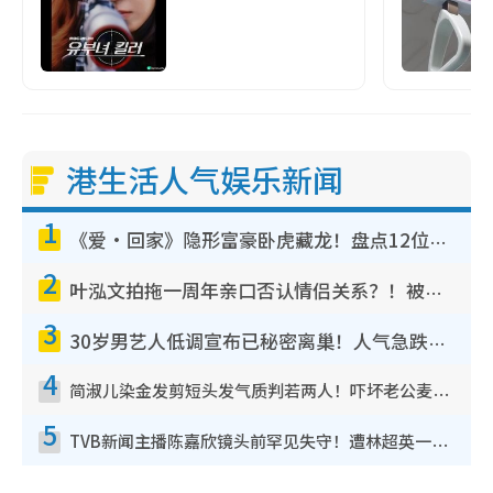
港生活人气娱乐新闻
1
《爱·回家》隐形富豪卧虎藏龙！盘点12位财气逼人的有钱艺人：这位美女3亿身家不愁做
2
叶泓文拍拖一周年亲口否认情侣关系？！被质疑感情造假竟称GM“普通同事”
3
30岁男艺人低调宣布已秘密离巢！人气急跌变失踪人口：“这几年过得并不容易”
4
简淑儿染金发剪短头发气质判若两人！吓坏老公麦大力都认不出：“你做什么？”
5
TVB新闻主播陈嘉欣镜头前罕见失守！遭林超英一句话突袭吓坏当场大笑