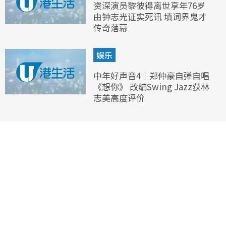
资深演员黎彼得离世享年76岁
由钟志光证实死讯 填词界鬼才
传奇落幕
娱乐
中年好声音4｜郑仲豪自弹自唱
《想你》 改编Swing Jazz获林
志美高度评价