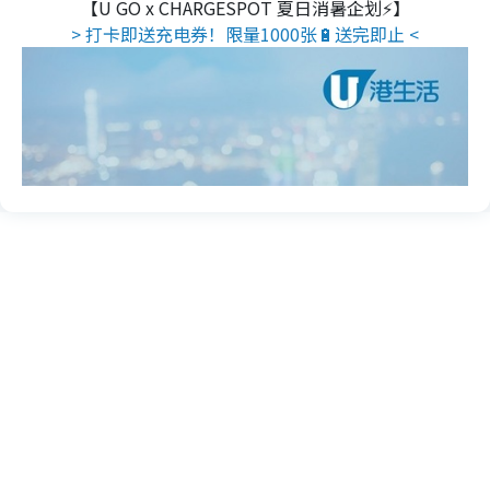
【U GO x CHARGESPOT 夏日消暑企划⚡】
> 打卡即送充电券！限量1000张🔋送完即止 <