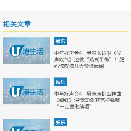
相关文章
娱乐
中年好声音4｜尹景顺边唱《唉
声叹气》边做“燕式平衡”！肥
妈惊叹海儿大赞极妩媚
娱乐
中年好声音4｜周志康挑战神曲
《蝴蝶》深情演绎 获范振锋喊
“一定要继续唱”
娱乐