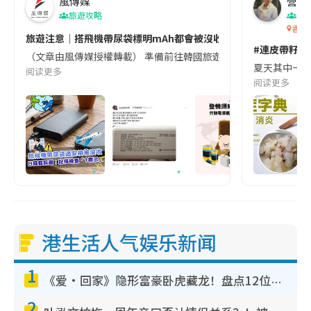
風傳媒
營養教
旅遊攻略
生
香港
旅遊注意｜搭飛機帶尿袋標明mAh都會被沒收😱出發前切記檢查「1
#連皮帶籽都
（文章由風傳媒授權轉載） 準備前往韓國旅遊的民眾，近期要特別留
夏天其中一種時
阅读更多
阅读更多
港生活人气娱乐新闻
1
《爱·回家》隐形富豪卧虎藏龙！盘点12位财气逼人的有钱艺人：这位美女3亿身家不愁做
2