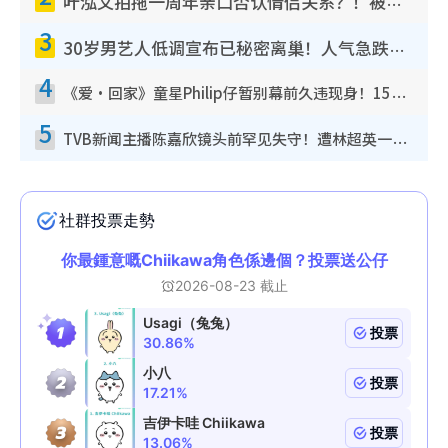
叶泓文拍拖一周年亲口否认情侣关系？！被质疑感情造假竟称GM“普通同事”
3
30岁男艺人低调宣布已秘密离巢！人气急跌变失踪人口：“这几年过得并不容易”
4
《爱·回家》童星Philip仔暂别幕前久违现身！15岁近况暴风成长长高变帅气少年
5
TVB新闻主播陈嘉欣镜头前罕见失守！遭林超英一句话突袭吓坏当场大笑