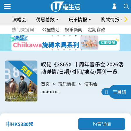
演唱会
优惠着数
玩乐情报
购物情报
热门关键词：
公屋热话
娱乐新闻
定期存款
叹佬《3865》十周年音乐会 2026活
动详情/日期/时间/地点/票价一览
首页
玩乐情报
演唱会
目錄
2026.04.01
用App睇
购票详情
HK$380起