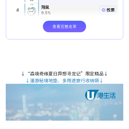
↓“森境奇缘夏日异想寻龙记”限定精品↓
↓漫游秘境地垫、多用途旅行收纳袋↓