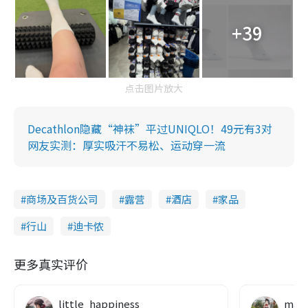
+39
点击图片放大
Decathlon隐藏“神袜”平过UNIQLO！49元有3对
网友实测：厚实吸汗不易松、运动穿一流
商场及百货公司
露营
酒店
家品
行山
迪卡侬
更多真实评价
little_happiness
makc