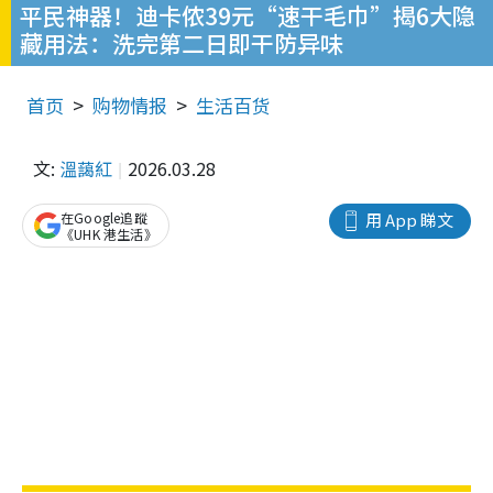
平民神器！迪卡侬39元“速干毛巾”揭6大隐
藏用法：洗完第二日即干防异味
首页
购物情报
生活百货
文:
溫藹紅
2026.03.28
在Google追蹤
用 App 睇文
《UHK 港生活》