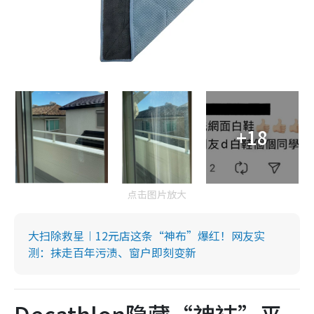
+18
点击图片放大
大扫除救星︱12元店这条“神布”爆红！网友实
测：抹走百年污渍、窗户即刻变新
Decathlon隐藏“神袜”平