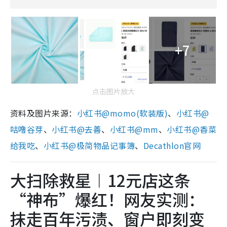
+7
点击图片放大
资料及图片来源：
小红书@momo(软装版)
、
小红书@
咕噜谷芽
、
小红书@去善
、
小红书@mm
、
小红书@香菜
给我吃
、
小红书@极简物品记事簿
、
Decathlon官网
大扫除救星︱12元店这条
“神布”爆红！网友实测：
抹走百年污渍、窗户即刻变