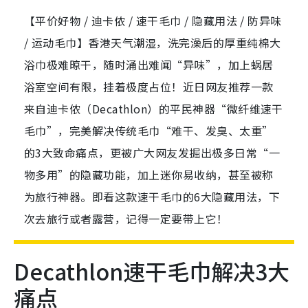
【平价好物 / 迪卡侬 / 速干毛巾 / 隐藏用法 / 防异味
/ 运动毛巾】香港天气潮湿，洗完澡后的厚重纯棉大
浴巾极难晾干，随时涌出难闻“异味”，加上蜗居
浴室空间有限，挂着极度占位！近日网友推荐一款
来自迪卡侬（Decathlon）的平民神器“微纤维速干
毛巾”，完美解决传统毛巾“难干、发臭、太重”
的3大致命痛点，更被广大网友发掘出极多日常“一
物多用”的隐藏功能，加上迷你易收纳，甚至被称
为旅行神器。即看这款速干毛巾的6大隐藏用法，下
次去旅行或者露营，记得一定要带上它！
Decathlon速干毛巾解决3大
痛点