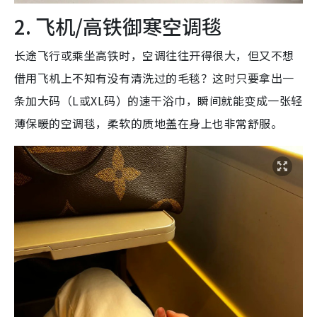
2. 飞机/高铁御寒空调毯
长途飞行或乘坐高铁时，空调往往开得很大，但又不想
借用飞机上不知有没有清洗过的毛毯？这时只要拿出一
条加大码（L或XL码）的速干浴巾，瞬间就能变成一张轻
薄保暖的空调毯，柔软的质地盖在身上也非常舒服。