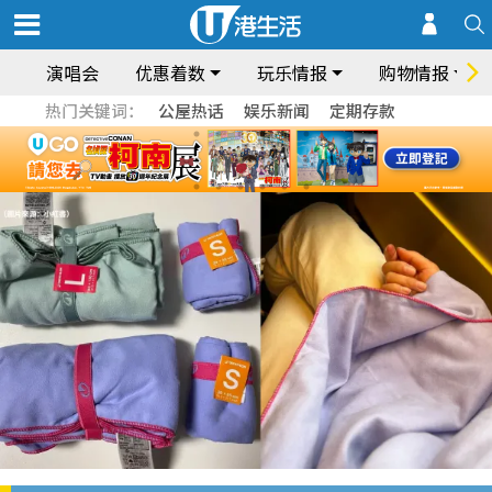
演唱会
优惠着数
玩乐情报
购物情报
热门关键词：
公屋热话
娱乐新闻
定期存款