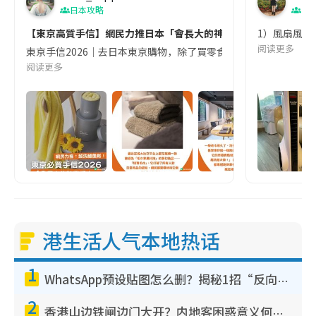
日本攻略
生
【東京高質手信】網民力推日本「會長大的神奇毛巾」：顛覆傳統
1）風扇風力
阅读更多
東京手信2026｜去日本東京購物，除了買零食和藥妝，還有什麼高
阅读更多
港生活人气本地热话
1
WhatsApp预设贴图怎么删？揭秘1招“反向操作”还原简洁界面 附3步实测教程
2
香港山边铁闸边门大开？内地客困惑意义何在！网友神回复：这种叫法理性防御