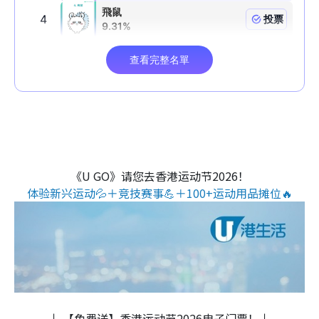
《U GO》请您去香港运动节2026！
体验新兴运动💦＋竞技赛事💪＋100+运动用品摊位🔥
↓ 【免费送】香港运动节2026电子门票！↓