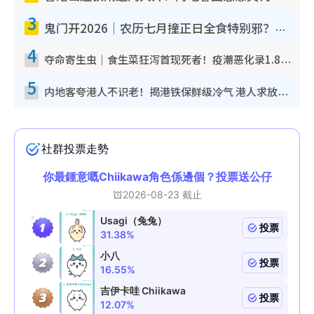
3
鬼门开2026｜农历七月撞正日全食特别邪？专家警告切忌做一事！揭4大禁忌+2招保平安
4
夺命寄生虫｜食生菜狂泻首现死者！疫潮恶化录1.8万宗病例 揭洗菜3大谬误
5
内地客夸港人不识老！揭港铁保鲜级冷气 港人求放过：别投诉