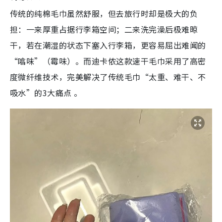
传统的纯棉毛巾虽然舒服，但去旅行时却是极大的负
担：一来厚重占据行李箱空间；二来洗完澡后极难晾
干，若在潮湿的状态下塞入行李箱，更容易屈出难闻的
“噏味”（霉味）。而迪卡侬这款速干毛巾采用了高密
度微纤维技术，完美解决了传统毛巾“太重、难干、不
吸水”的3大痛点 。