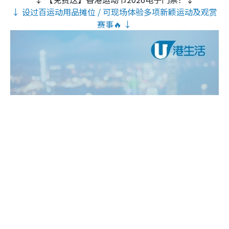
↓ 设过百运动用品摊位 / 可现场体验多项新颖运动及观赏
赛事🔥 ↓