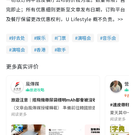
完即止；所有优惠细则更新至文章发布日期，订购平台
及餐厅保留更改优惠权利，U Lifestyle 概不负责。>>
好去处
娱乐
门票
演唱会
音乐会
演唱会
香港
歌手
更多真实评价
風傳媒
營養教
旅遊攻略
生
香港
旅遊注意｜搭飛機帶尿袋標明mAh都會被沒收😱出發前切記檢查「1
#連皮帶籽都
（文章由風傳媒授權轉載） 準備前往韓國旅遊的民眾，近期要特別留
夏天其中一種時
阅读更多
阅读更多