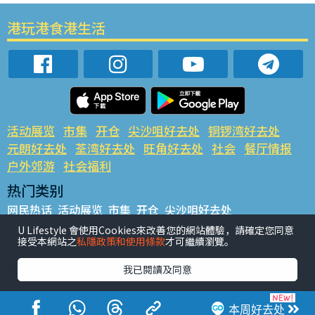
港玩港食港生活
活动展览
市集
开仓
尖沙咀好去处
铜锣湾好去处
元朗好去处
荃湾好去处
旺角好去处
社会
餐厅情报
户外郊游
社会福利
热门类别
网民热话
活动展览
市集
开仓
尖沙咀好去处
铜锣湾好去处
元朗好去处
荃湾好去处
旺角好去处
社会
U Lifestyle 會使用Cookies來改善您的網站體驗，請確定您同意
接受本網站之
私隱政策和使用條款
才可繼續瀏覽。
餐厅情报
户外郊游
热门标签
我已閱讀及同意
#UGO揾好去处
#人气活动推介
#美食社群热话
#亲子玩乐好去处
#ULifestyle应用程式
#限时抢
本周好去处