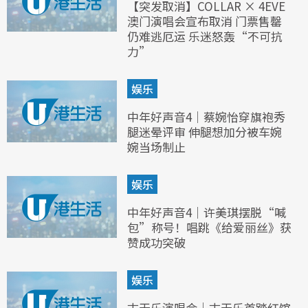
【突发取消】COLLAR × 4EVE
澳门演唱会宣布取消 门票售罄
仍难逃厄运 乐迷怒轰“不可抗
力”
娱乐
中年好声音4｜蔡婉怡穿旗袍秀
腿迷晕评审 伸腿想加分被车婉
婉当场制止
娱乐
中年好声音4｜许美琪摆脱“喊
包”称号！唱跳《给爱丽丝》获
赞成功突破
娱乐
古天乐演唱会｜古天乐首踏红馆