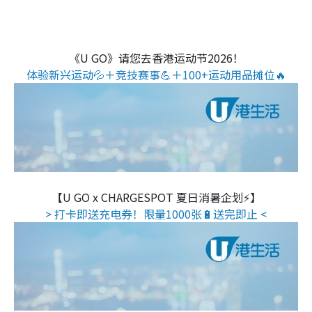
《U GO》请您去香港运动节2026！
体验新兴运动💦＋竞技赛事💪＋100+运动用品摊位🔥
【U GO x CHARGESPOT 夏日消暑企划⚡】
> 打卡即送充电券！限量1000张🔋送完即止 <