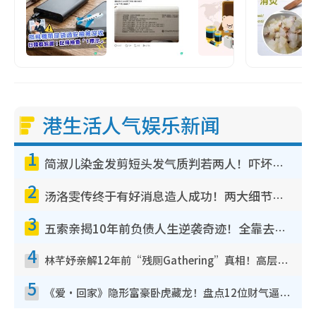
港生活人气娱乐新闻
1
简淑儿染金发剪短头发气质判若两人！吓坏老公麦大力都认不出：“你做什么？”
2
汤洛雯传终于有好消息造人成功！两大细节曝孕味极浓引猜测：大肚婆先会咁！
3
五索亲揭10年前负债人生逆袭奇迹！全靠去一地方转运后即遇上马先生
4
林芊妤亲解12年前“残厕Gathering”真相！高层解约一句话重创尊严，至今拒返TVB
5
《爱·回家》隐形富豪卧虎藏龙！盘点12位财气逼人的有钱艺人：这位美女3亿身家不愁做