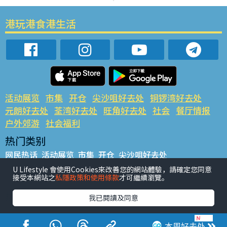
港玩港食港生活
活动展览
市集
开仓
尖沙咀好去处
铜锣湾好去处
元朗好去处
荃湾好去处
旺角好去处
社会
餐厅情报
户外郊游
社会福利
热门类别
网民热话
活动展览
市集
开仓
尖沙咀好去处
铜锣湾好去处
元朗好去处
荃湾好去处
旺角好去处
社会
U Lifestyle 會使用Cookies來改善您的網站體驗，請確定您同意
接受本網站之
私隱政策和使用條款
才可繼續瀏覽。
餐厅情报
户外郊游
热门标签
我已閱讀及同意
#UGO揾好去处
#人气活动推介
#美食社群热话
#亲子玩乐好去处
#ULifestyle应用程式
#限时抢
本周好去处