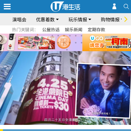
演唱会
优惠着数
玩乐情报
购物情报
热门关键词：
公屋热话
娱乐新闻
定期存款