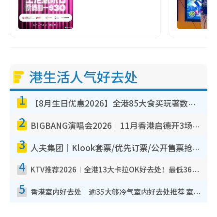
港生活人气好去处
1
【8月生日优惠2026】全港85大食买玩著数攻略 自助餐/火锅放题同行免费＋诚品/DONKI送现金券
2
BIGBANG演唱会2026︱11月香港启德开3场！实名制VIP申请、优先购票攻略
3
人夫集团｜Klook套票/优先订票/公开售票抢票攻略！附票价.购票连结.场地座位表
4
KTV推荐2026︱全港13大卡拉OK好去处！最低36元起 日语歌都有！(附地址+收费详情)
5
香港室内好去处︱逾35大够冷气室内好去处推荐 室内活动免费避雨无惧下雨