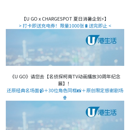
【U GO x CHARGESPOT 夏日消暑企划⚡】
> 打卡即送充电券！限量1000张🔋送完即止 <
《U GO》请您去【名侦探柯南TV动画播放30周年纪念
展】！
还原经典名场面📹＋30位角色同框📸＋原创限定感谢剧场
🍿