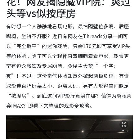
花！网友揭隐藏VIP院：爽过
头等vs似按摩房
有时想一个人静静地看场电影，最怕隔壁位多嘴、后座
踢椅，坐得不舒服？近日有网友在Threads分享一间可
以“完全躺平”的迷你戏院，只需170元即可享受VIP头
等舱体验。除了可以全程伸直双脚躺着看电影，戏票更
罕有包含餐饮及专属厕所，令楼主大赞“一个字：
爽”！不过，这份豪气体验却意外掀起两极负评，有资
深影迷直指屏幕太小、距离太远，另有人形容空间似足
“按摩房”。到底这间VIP影厅真身在哪？值得为隐私舍
弃IMAX？即看下文整理的观影全攻略。