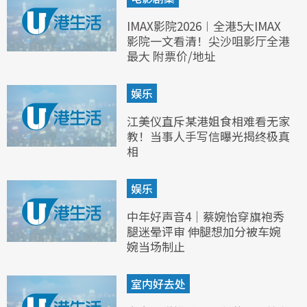
IMAX影院2026︱全港5大IMAX
影院一文看清！尖沙咀影厅全港
最大 附票价/地址
娱乐
江美仪直斥某港姐食相难看无家
教！当事人手写信曝光揭终极真
相
娱乐
中年好声音4｜蔡婉怡穿旗袍秀
腿迷晕评审 伸腿想加分被车婉
婉当场制止
室内好去处