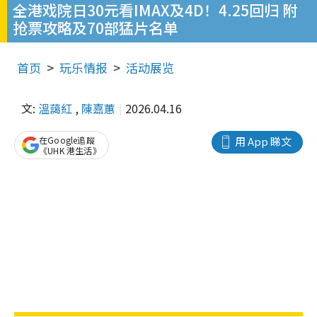
全港戏院日30元看IMAX及4D！4.25回归 附
抢票攻略及70部猛片名单
首页
玩乐情报
活动展览
文:
溫藹紅
,
陳嘉蕙
2026.04.16
在Google追蹤
用 App 睇文
《UHK 港生活》