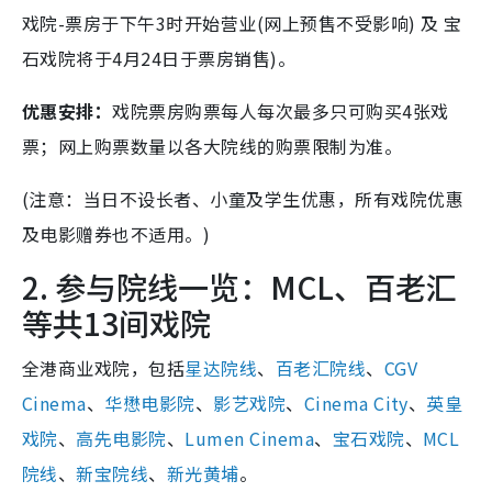
戏院-票房于下午3时开始营业(网上预售不受影响) 及 宝
石戏院将于4月24日于票房销售)。
优惠安排：
戏院票房购票每人每次最多只可购买4张戏
票；网上购票数量以各大院线的购票限制为准。
(注意：当日不设长者、小童及学生优惠，所有戏院优惠
及电影赠券也不适用。)
2. 参与院线一览：MCL、百老汇
等共13间戏院
全港商业戏院，包括
星达院线
、
百老汇院线
、
CGV
Cinema
、
华懋电影院
、
影艺戏院
、
Cinema City
、
英皇
戏院
、
高先电影院
、
Lumen Cinema
、
宝石戏院
、
MCL
院线
、
新宝院线
、
新光黄埔
。