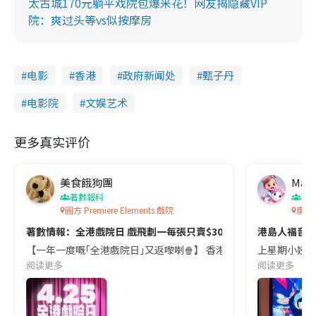
太古城170元躺平戏院包爆米花！网友揭隐藏VIP
院：爽过头等vs似按摩房
电影
香港
政府新闻处
甄子丹
电影院
文娱艺术
更多真实评价
美食餓狗團
May
著數報料
著
圓方 Premiere Elements 戲院
康怡
著數情報：全港戲院日 戲飛劃一每張只賣$30咋
港島人福音
【一年一度嘅｢全港戲院日｣又返嚟喇🍿】 香港戲院商會將於4月25日(星期六)舉辦由電影發展基金資助嘅
上星期小姨甥突
阅读更多
阅读更多