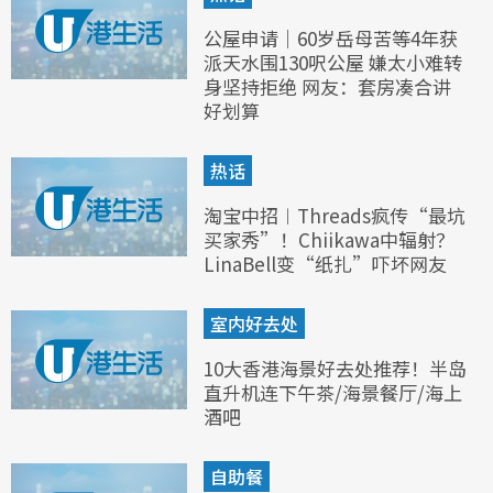
公屋申请｜60岁岳母苦等4年获
派天水围130呎公屋 嫌太小难转
身坚持拒绝 网友：套房凑合讲
好划算
热话
淘宝中招︱Threads疯传“最坑
买家秀”！Chiikawa中辐射？
LinaBell变“纸扎”吓坏网友
室内好去处
10大香港海景好去处推荐！半岛
直升机连下午茶/海景餐厅/海上
酒吧
自助餐