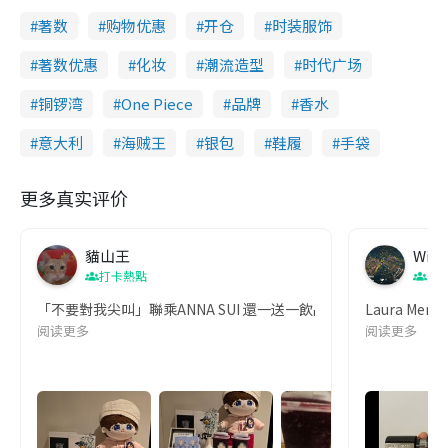
著数
购物优惠
开仓
时装服饰
著数优惠
化妆
潮流造型
时代广场
铜锣湾
One Piece
品牌
香水
意大利
海贼王
银包
鞋履
手袋
更多真实评价
貓山王
Wing
打卡熱點
美
「不要對我尖叫」聯乘ANNA SUI 還一送一飲品優惠兼送香水版，
Laura 
阅读更多
阅读更多