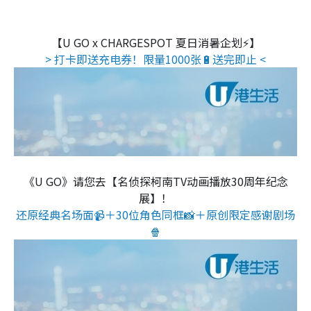
【U GO x CHARGESPOT 夏日消暑企划⚡】
> 打卡即送充电券！限量1000张🔋送完即止 <
《U GO》请您去【名侦探柯南TV动画播放30周年纪念
展】！
还原经典名场面📹＋30位角色同框📸＋原创限定感谢剧场
🍿