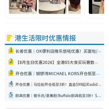
港生活限时优惠情报
1
长者优惠｜OK便利店推乐悠咭优惠！买面包/牛奶/保健品拍卡即减
2
【8月生日优惠2026】全港85大食买玩著数攻略 自助餐/火锅放题同行免费＋诚品/DONKI送现金券
3
开仓优惠｜铜锣湾MICHAEL KORS开仓低至17折！直击$500起买手袋/钱包/鞋款 必买经典Jet Set系列
4
开仓优惠｜马拉松开仓低至3折！直击$99起买adidas／New Balance／Puma鞋款 STANLEY保温杯劈价至$119起
5
厨具优惠｜普乐氏/意美厨/Buffalo厨具低至3折！$89起买煎锅/炒锅/个人锅 同场小家电激减至$99起