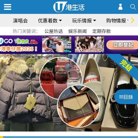
演唱会
优惠着数
玩乐情报
购物情报
热门关键词：
公屋热话
娱乐新闻
定期存款
目錄