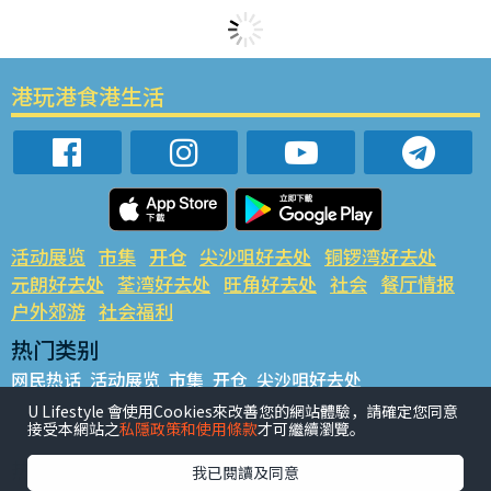
港玩港食港生活
活动展览
市集
开仓
尖沙咀好去处
铜锣湾好去处
元朗好去处
荃湾好去处
旺角好去处
社会
餐厅情报
户外郊游
社会福利
热门类别
网民热话
活动展览
市集
开仓
尖沙咀好去处
铜锣湾好去处
元朗好去处
荃湾好去处
旺角好去处
社会
U Lifestyle 會使用Cookies來改善您的網站體驗，請確定您同意
接受本網站之
私隱政策和使用條款
才可繼續瀏覽。
餐厅情报
户外郊游
热门标签
我已閱讀及同意