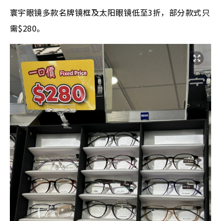
寰宇眼镜多款名牌镜框及太阳眼镜低至3折，部分款式只
需$280。