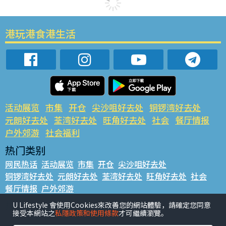
港玩港食港生活
活动展览
市集
开仓
尖沙咀好去处
铜锣湾好去处
元朗好去处
荃湾好去处
旺角好去处
社会
餐厅情报
户外郊游
社会福利
热门类别
网民热话
活动展览
市集
开仓
尖沙咀好去处
铜锣湾好去处
元朗好去处
荃湾好去处
旺角好去处
社会
餐厅情报
户外郊游
热门标签
U Lifestyle 會使用Cookies來改善您的網站體驗，請確定您同意
接受本網站之
私隱政策和使用條款
才可繼續瀏覽。
#UGO揾好去处
#人气活动推介
#美食社群热话