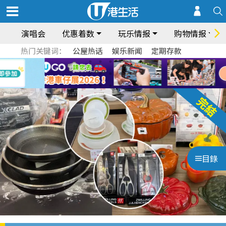
演唱会
优惠着数
玩乐情报
购物情报
热门关键词：
公屋热话
娱乐新闻
定期存款
目錄