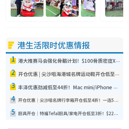
港生活限时优惠情报
1
港大推赛马会强化骨骼计划！$100骨质密度X光检查 完成免费运动训练送超市礼券！附参加资格
2
开仓优惠 | 尖沙咀海港城名牌运动鞋开仓低至1折！On鞋$899起/Joy&Peace鞋履$98起
3
丰泽优惠劲减低至44折！Mac mini/iPhone 17 Pro大减价！厨房家电$220起
4
开仓优惠｜尖沙咀名牌行李箱开仓低至4折！一连5日 American Tourister/ace./Hallmark $200起
5
厨具开仓｜特福Tefal厨具/家电开仓低至3折！$220起买平底锅/炒锅/汤锅！电饭煲/吸尘器/挂烫机$418起