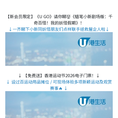
【新会员限定】《U GO》请你睇👹《蜡笔小新剧场版：千
奇百怪！我的妖怪假期》！
↓一齐睇下小新同妖怪朋友们点样联手拯救屋企人啦↓
↓ 【免费送】香港运动节2026电子门票！↓
↓ 设过百运动用品摊位 / 可现场体验多项新颖运动及观赏
赛事🔥 ↓