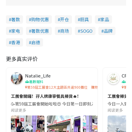
著数
购物优惠
开仓
厨具
家品
家电
著数优惠
商场
SOGO
品牌
香港
启德
更多真实评价
Natalie_Life
CR K
著數報料
著
第59屆工展會12大主題區共逾900攤位 購物、美食、打卡於一身
第5
工展會開鑼！孖人牌康寧餐具掃貨🔥！
工展會掃貨記
🥳第59屆工展會開始咗啦😍 今日第一日即刻入場買心頭好,第一站即到康寧餐具和德國孖人
今日一入到工展會
阅读更多
阅读更多