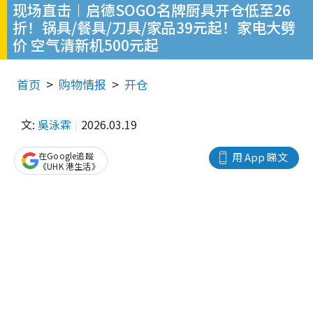
现场直击︱启德SOGO名牌厨具开仓低至26
折！锅具/餐具/刀具/家品39元起！家电大劈
价 空气清新机500元起
首页
购物情报
开仓
文:
吳泳霖
2026.03.19
在Google追蹤
用 App 睇文
《UHK 港生活》