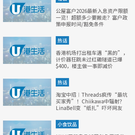
公屋富户2026最新入息资产限额
一览！超额多少要搬走？富户政
策申报时间/豁免条件
热话
香港机场打出租车遇“黑的”，
计价器狂跳未过红磡隧道已爆
$400，楼主做一事即减价
热话
淘宝中招︱Threads疯传“最坑
买家秀”！Chiikawa中辐射？
LinaBell变“纸扎”吓坏网友
小食饮品