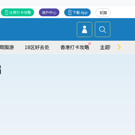
社群打卡攻略
商戶中心
下載 App
繁
简
周围游
18区好去处
香港打卡攻略
主题特集
届