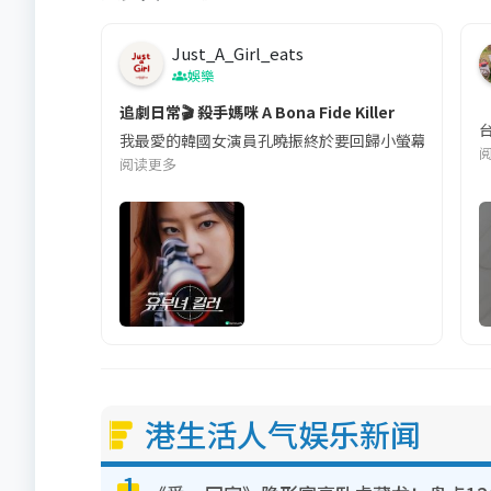
Just_A_Girl_eats
娛樂
追劇日常🎬 殺手媽咪 A Bona Fide Killer
我最愛的韓國女演員孔曉振終於要回歸小螢幕啦!這次的劇
阅读更多
港生活人气娱乐新闻
1