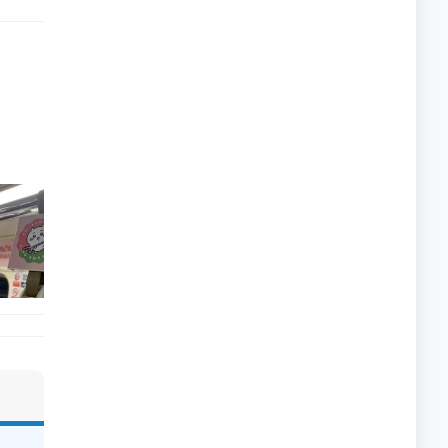
的職員,但其實暗地裡是負責處決逃過法網罪犯的阻擊手｡ 劇情從柳寶娜結束