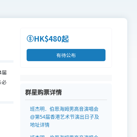
HK$480起
有待公布
4届
务必
群星购票详情
班杰明．伯恩海姆男高音演唱会
@第54届香港艺术节演出日子及
地址详情