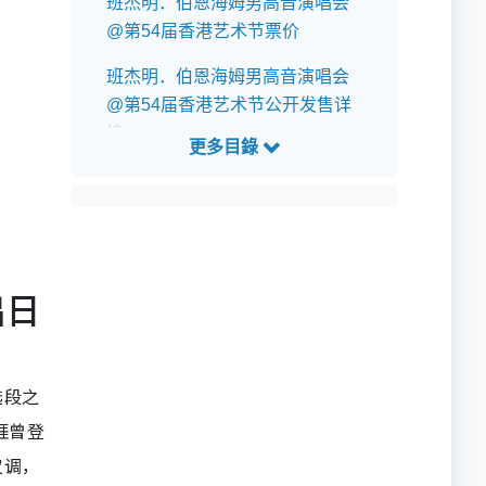
班杰明．伯恩海姆男高音演唱会
@第54届香港艺术节票价
班杰明．伯恩海姆男高音演唱会
@第54届香港艺术节公开发售详
情
班杰明．伯恩海姆男高音演唱会
@第54届香港艺术节预测歌单
出日
选段之
涯曾登
叹调，