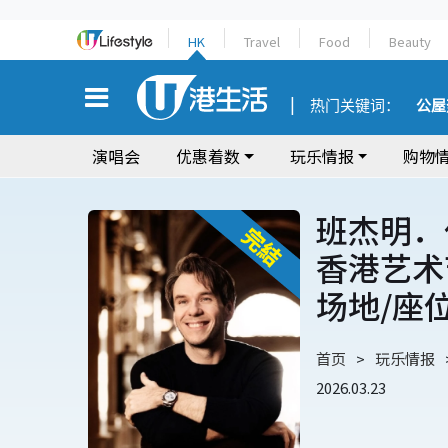
HK
Travel
Food
Beauty
热门关键词：
公屋
演唱会
优惠着数
玩乐情报
购物
班杰明．
香港艺术
场地/座
首页
玩乐情报
2026.03.23