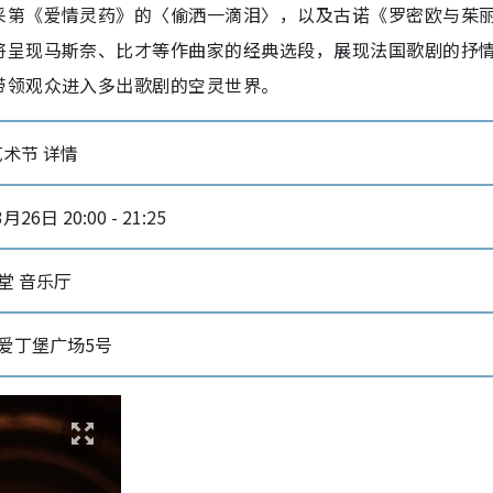
采第《爱情灵药》的〈偷洒一滴泪〉，以及古诺《罗密欧与茱
将呈现马斯奈、比才等作曲家的经典选段，展现法国歌剧的抒
带领观众进入多出歌剧的空灵世界。
术节 详情
月26日 20:00 - 21:25
堂 音乐厅
爱丁堡广场5号‎