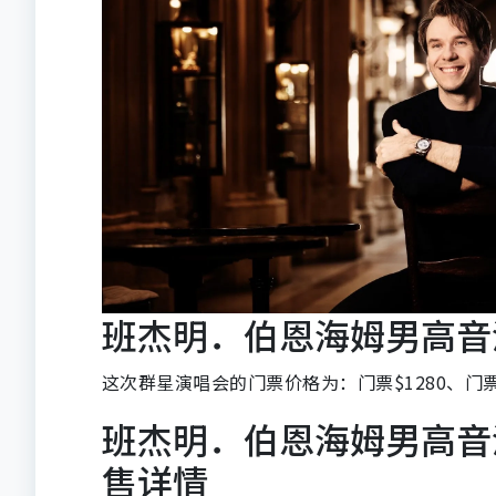
班杰明．伯恩海姆男高音
这次群星演唱会的门票价格为：门票$1280、门票$1
班杰明．伯恩海姆男高音
售详情