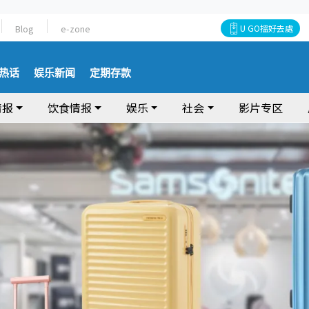
Blog
e-zone
U GO搵好去處
热话
娱乐新闻
定期存款
情报
饮食情报
娱乐
社会
影片专区