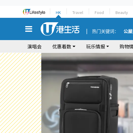
HK
Travel
Food
Beauty
热门关键词：
公屋
演唱会
优惠着数
玩乐情报
购物