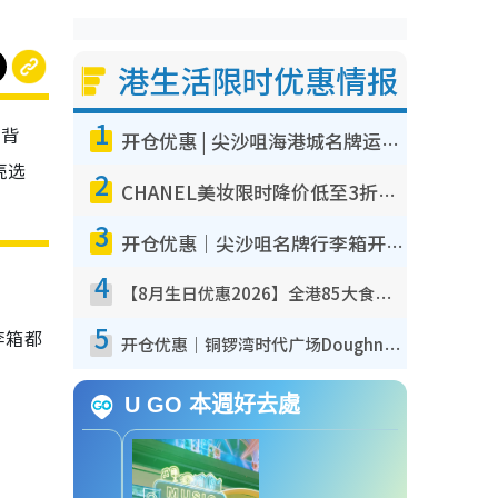
港生活限时优惠情报
1
、背
开仓优惠 | 尖沙咀海港城名牌运动鞋开仓低至1折！On鞋$899起/Joy&Peace鞋履$98起
壳选
2
CHANEL美妆限时降价低至3折！人气粉底/唇膏/精华液低至$275！COCO香水都有平
3
开仓优惠｜尖沙咀名牌行李箱开仓低至4折！一连5日 American Tourister/ace./Hallmark $200起
4
【8月生日优惠2026】全港85大食买玩著数攻略 自助餐/火锅放题同行免费＋诚品/DONKI送现金券
5
李箱都
开仓优惠｜铜锣湾时代广场Doughnut/Campo Marzio开仓低至1折！背囊、书包、手袋劈价$200起
U GO 本週好去處