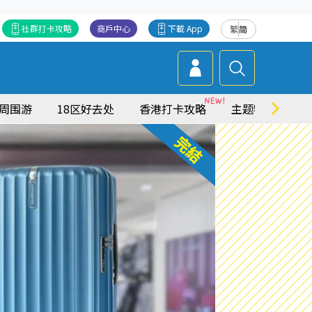
社群打卡攻略
商戶中心
下載 App
繁
简
周围游
18区好去处
香港打卡攻略
主题特集