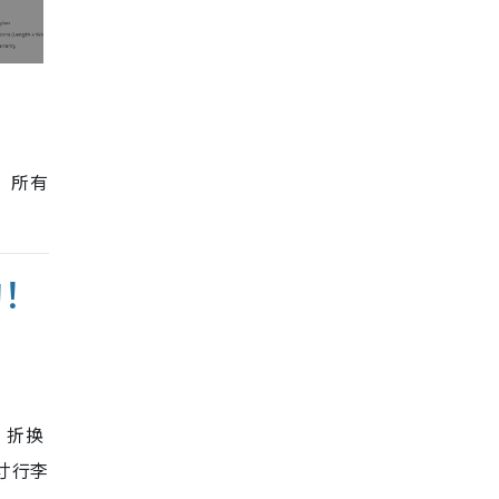
；所有
购！
 折换
 寸行李