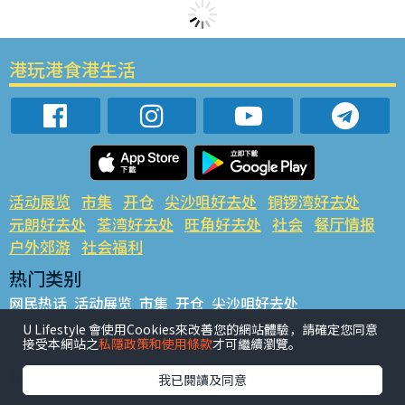
港玩港食港生活
活动展览
市集
开仓
尖沙咀好去处
铜锣湾好去处
元朗好去处
荃湾好去处
旺角好去处
社会
餐厅情报
户外郊游
社会福利
热门类别
网民热话
活动展览
市集
开仓
尖沙咀好去处
铜锣湾好去处
元朗好去处
荃湾好去处
旺角好去处
社会
U Lifestyle 會使用Cookies來改善您的網站體驗，請確定您同意
接受本網站之
私隱政策和使用條款
才可繼續瀏覽。
餐厅情报
户外郊游
热门标签
我已閱讀及同意
#UGO揾好去处
#人气活动推介
#美食社群热话