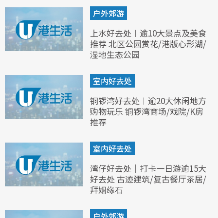
户外郊游
上水好去处︱逾10大景点及美食
推荐 北区公园赏花/港版心形湖/
湿地生态公园
室内好去处
铜锣湾好去处︱逾20大休闲地方
购物玩乐 铜锣湾商场/戏院/K房
推荐
室内好去处
湾仔好去处｜打卡一日游逾15大
好去处 古迹建筑/复古餐厅茶居/
拜姻缘石
户外郊游