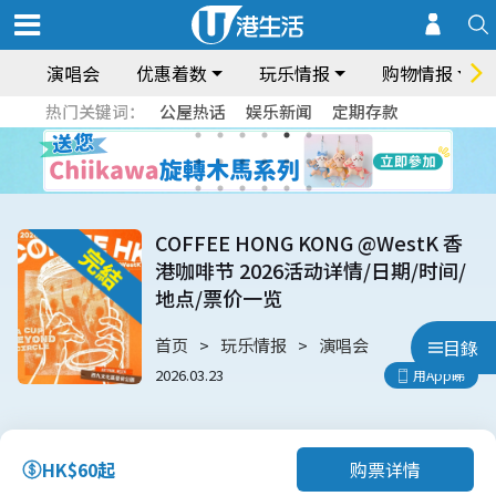
演唱会
优惠着数
玩乐情报
购物情报
热门关键词：
公屋热话
娱乐新闻
定期存款
COFFEE HONG KONG @WestK 香
港咖啡节 2026活动详情/日期/时间/
地点/票价一览
首页
玩乐情报
演唱会
目錄
2026.03.23
用App睇
购票详情
HK$60起