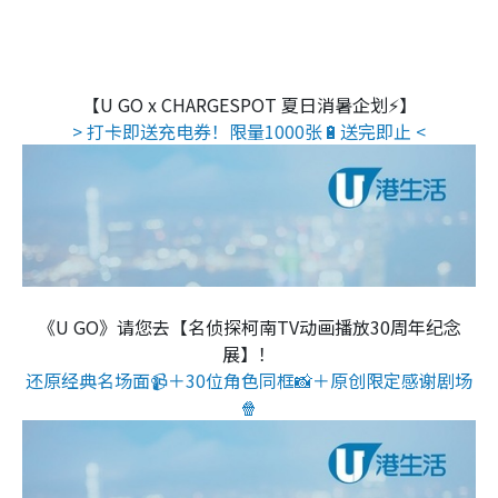
【U GO x CHARGESPOT 夏日消暑企划⚡】
> 打卡即送充电券！限量1000张🔋送完即止 <
《U GO》请您去【名侦探柯南TV动画播放30周年纪念
展】！
还原经典名场面📹＋30位角色同框📸＋原创限定感谢剧场
🍿