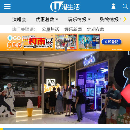
演唱会
优惠着数
玩乐情报
购物情报
热门关键词：
公屋热话
娱乐新闻
定期存款