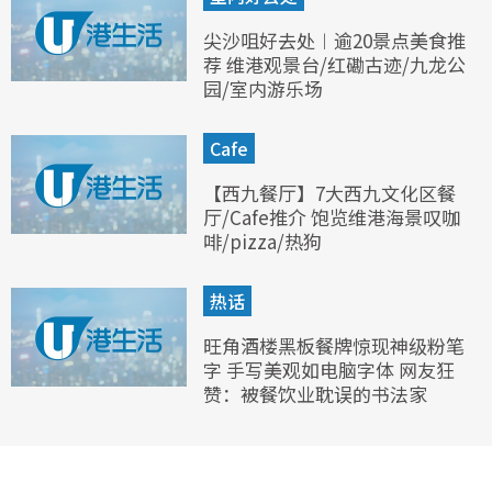
尖沙咀好去处︱逾20景点美食推
荐 维港观景台/红磡古迹/九龙公
园/室内游乐场
Cafe
【西九餐厅】7大西九文化区餐
厅/Cafe推介 饱览维港海景叹咖
啡/pizza/热狗
热话
旺角酒楼黑板餐牌惊现神级粉笔
字 手写美观如电脑字体 网友狂
赞：被餐饮业耽误的书法家