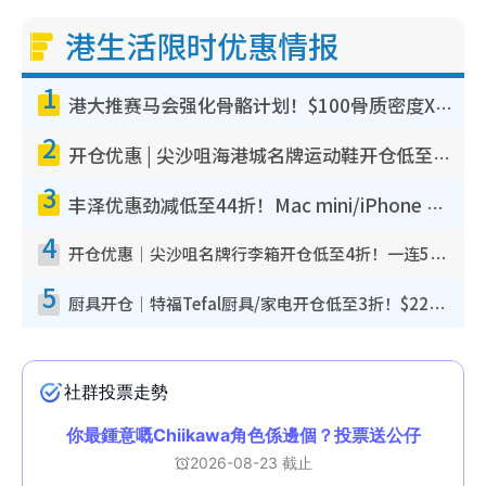
港生活限时优惠情报
1
港大推赛马会强化骨骼计划！$100骨质密度X光检查 完成免费运动训练送超市礼券！附参加资格
2
开仓优惠 | 尖沙咀海港城名牌运动鞋开仓低至1折！On鞋$899起/Joy&Peace鞋履$98起
3
丰泽优惠劲减低至44折！Mac mini/iPhone 17 Pro大减价！厨房家电$220起
4
开仓优惠｜尖沙咀名牌行李箱开仓低至4折！一连5日 American Tourister/ace./Hallmark $200起
5
厨具开仓｜特福Tefal厨具/家电开仓低至3折！$220起买平底锅/炒锅/汤锅！电饭煲/吸尘器/挂烫机$418起