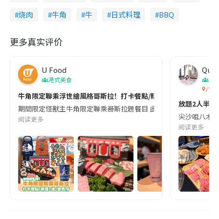
烧肉
牛角
牛
日式料理
BBQ
更多真实评价
U Food
Quee
港式美食
香
八木
牛角限定聯乘浮世繪風格哥斯拉！打卡餐點/精品T恤
放題2人半價
期間限定怪獸主牛角限定聯乘哥斯拉題餐目 此次聯乘以浮世繪風格的哥斯
尖沙咀八木橋燒
阅读更多
阅读更多