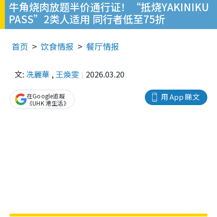
牛角烧肉放题半价通行证！“抵烧YAKINIKU
PASS”2类人适用 同行者低至75折
首页
饮食情报
餐厅情报
文:
冼麗華
,
王煥雯
2026.03.20
在Google追蹤
用 App 睇文
《UHK 港生活》