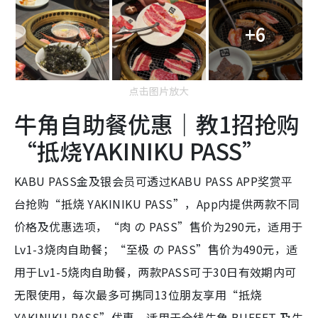
+6
点击图片放大
牛角自助餐优惠｜教1招抢购
“抵烧YAKINIKU PASS”
KABU PASS金及银会员可透过KABU PASS APP奖赏平
台抢购“抵烧 YAKINIKU PASS”，App内提供两款不同
价格及优惠选项，“肉 の PASS”售价为290元，适用于
Lv1-3烧肉自助餐；“至极 の PASS”售价为490元，适
用于Lv1-5烧肉自助餐，两款PASS可于30日有效期内可
无限使用，每次最多可携同13位朋友享用“抵烧
YAKINIKU PASS”优惠，适用于全线牛角 BUFFET 及牛