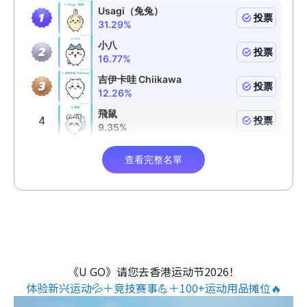
《U GO》请您去香港运动节2026！
体验新兴运动💦＋竞技赛事💪＋100+运动用品摊位🔥