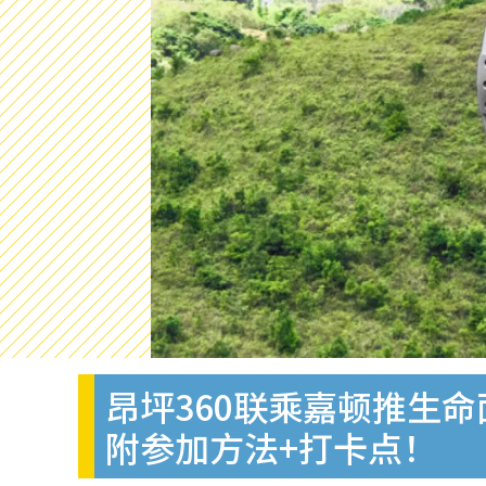
昂坪360联乘嘉顿推生
附参加方法+打卡点！