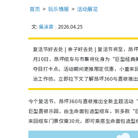
首页
玩乐情报
活动展览
文:
吳泳霖
2026.04.25
复活节好去处 | 亲子好去处 | 复活节将至，
月10日，昂坪缆车与市集将化身为“巨型经典
夺目打卡点。活动期间更推限定优惠，小童来回
治工作坊。立即拉下文了解昂坪360与嘉顿推
今个复活节，昂坪360与嘉顿推出全新主题活动“
巨型嘉顿乐园，由生命面包造型缆车，到多款“
来回缆车门票仅需30元，即可乘搭生命面包造型