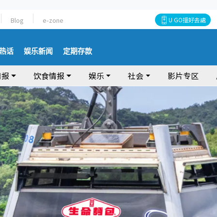
Blog
e-zone
U GO搵好去處
热话
娱乐新闻
定期存款
情报
饮食情报
娱乐
社会
影片专区