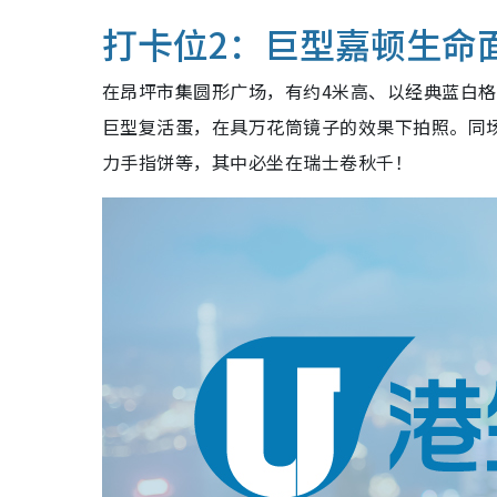
打卡位2：巨型嘉顿生命
在昂坪市集圆形广场，有约4米高、以经典蓝白
巨型复活蛋，在具万花筒镜子的效果下拍照。同
力手指饼等，其中
必
坐在瑞士卷秋千！