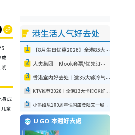
港生活人气好去处
1
至5
【8月生日优惠2026】全港85大食买玩著数攻略 自助餐/火锅放题同行免费＋诚品/DONKI送现金券
变成
2
人夫集团｜Klook套票/优先订票/公开售票抢票攻略！附票价.购票连结.场地座位表
三明
3
香港室内好去处︱逾35大够冷气室内好去处推荐 室内活动免费避雨无惧下雨
4
KTV推荐2026︱全港13大卡拉OK好去处！最低36元起 日语歌都有！(附地址+收费详情)
化身成
5
小熊维尼100周年快闪店登陆又一城 重现百亩森林经典场景／独家限定盲盒登场／专属DIY香水
，儿童
U GO 本週好去處