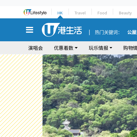
HK
Travel
Food
Beauty
热门关键词：
公屋
演唱会
优惠着数
玩乐情报
购物