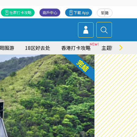
社群打卡攻略
商戶中心
下載 App
繁
简
周围游
18区好去处
香港打卡攻略
主题特集