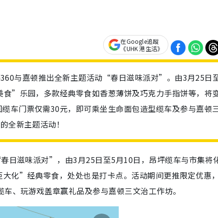
在Google追蹤
《UHK 港生活》
昂坪360与嘉顿推出全新主题活动“春日滋味派对”。由3月25日
美食”乐园，多款经典零食如香葱薄饼及巧克力手指饼等，将
缆车门票仅需30元，即可乘坐生命面包造型缆车及参与嘉顿
出的全新主题活动！
春日滋味派对”，由3月25日至5月10日，昂坪缆车与市集将
巨大化”经典零食，处处也是打卡点。活动期间更推限定优惠
缆车、玩游戏盖章赢礼品及参与嘉顿三文治工作坊。