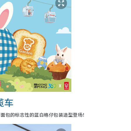
缆车
命面包的标志性的蓝白格仔包装造型登场！