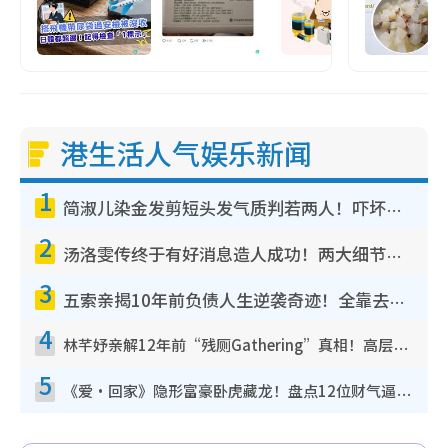
港生活人气娱乐新闻
1
简淑儿染金发剪短头发气质判若两人！吓坏老公麦大力都认不出：“你做什么？”
2
汤洛雯传终于有好消息造人成功！两大细节曝孕味极浓引猜测：大肚婆先会咁！
3
五索亲揭10年前负债人生逆袭奇迹！全靠去一地方转运后即遇上马先生
4
林芊妤亲解12年前“残厕Gathering”真相！高层解约一句话重创尊严，至今拒返TVB
5
《爱·回家》隐形富豪卧虎藏龙！盘点12位财气逼人的有钱艺人：这位美女3亿身家不愁做