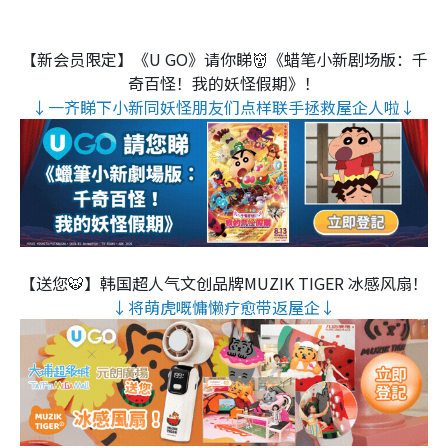
【新会员限定】《U GO》请你睇👹《蜡笔小新剧场版：千
奇百怪！我的妖怪假期》！
↓一齐睇下小新同妖怪朋友们点样联手拯救屋企人啦↓
【送您🐯】韩国超人气文创品牌MUZIK TIGER 冰感风扇！
↓将萌虎嘅慵懒疗愈带返屋企↓