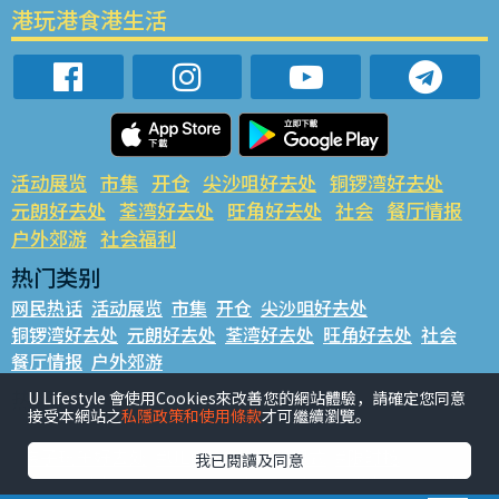
港玩港食港生活
活动展览
市集
开仓
尖沙咀好去处
铜锣湾好去处
元朗好去处
荃湾好去处
旺角好去处
社会
餐厅情报
户外郊游
社会福利
热门类别
网民热话
活动展览
市集
开仓
尖沙咀好去处
铜锣湾好去处
元朗好去处
荃湾好去处
旺角好去处
社会
餐厅情报
户外郊游
热门标签
U Lifestyle 會使用Cookies來改善您的網站體驗，請確定您同意
接受本網站之
私隱政策和使用條款
才可繼續瀏覽。
#UGO揾好去处
#人气活动推介
#美食社群热话
#亲子玩乐好去处
#ULifestyle应用程式
#限时抢
我已閱讀及同意
#UJetso礼物放送
#ULifestyle商户中心
#著数
#网络热话