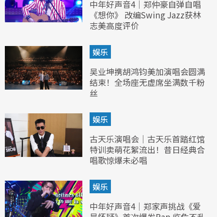
中年好声音4｜郑仲豪自弹自唱
《想你》 改编Swing Jazz获林
志美高度评价
娱乐
吴业坤携胡鸿钧美加演唱会圆满
结束！全场座无虚席坐满数千粉
丝
娱乐
古天乐演唱会｜古天乐首踏红馆
特训卖萌花絮流出！昔日经典合
唱歌惊爆未必唱
娱乐
中年好声音4｜郑家声挑战《爱
是怀疑》首次爆发Rap 临危不乱