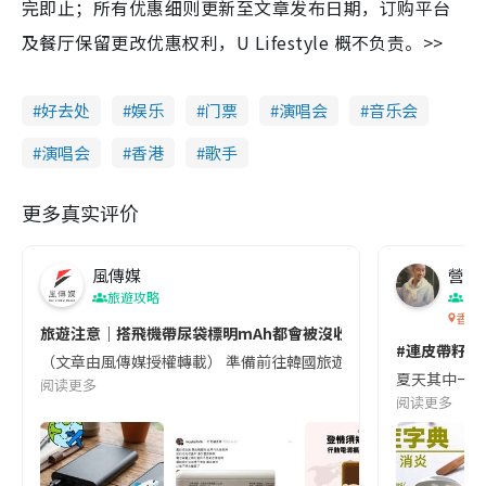
完即止；所有优惠细则更新至文章发布日期，订购平台
及餐厅保留更改优惠权利，U Lifestyle 概不负责。>>
好去处
娱乐
门票
演唱会
音乐会
演唱会
香港
歌手
更多真实评价
風傳媒
營養教
旅遊攻略
生
香港
旅遊注意｜搭飛機帶尿袋標明mAh都會被沒收😱出發前切記檢查「1
#連皮帶籽都
（文章由風傳媒授權轉載） 準備前往韓國旅遊的民眾，近期要特別留
夏天其中一種時
阅读更多
阅读更多