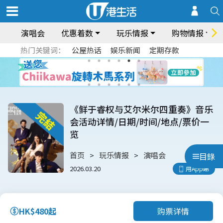
演唱会
优惠着数
玩乐情报
购物情报
热门关键词：
公屋热话
娱乐新闻
定期存款
《鲜于睿权与艾尔米尔四重奏》音乐
会活动详情/日期/时间/地点/票价一
览
首页
玩乐情报
演唱会
目錄
2026.03.20
用App睇
购票详情
HK$480起