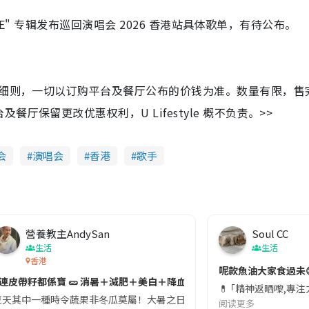
GUE" 专辑发布巡回演唱会 2026 香港站具体歌单，有待公布。
及细则，一切以订购平台及餐厅公布的价钱为准。数量有限，售
保留更改优惠权利，U Lifestyle 概不负责。>>
会
演唱会
香港
歌手
營養教主AndySan
Soul CC
生活
生活
香港
切記檢查「1標示」🚨
呢款魚油大家食過未
#連皮帶籽都係寶 🥒 消暑＋減肥＋美白＋降血脂
近期要特別留意隨身行李中的行動電源。一名旅客日前在機場安檢時，明明攜
💊 ｢精神返晒嚟,專
天其中一種時令蔬果非冬瓜莫屬！大暑之日，點都要飲碗冬瓜湯消暑解渴！除了解暑，冬瓜仲有
阅读更多