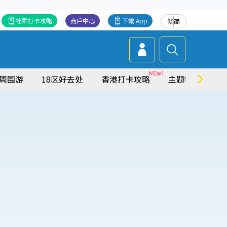
社群打卡攻略
商戶中心
下載 App
繁
简
周围游
18区好去处
香港打卡攻略
主题特集