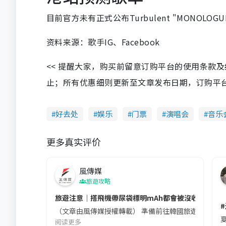
目前官方未有正式公布Turbulent "MONOLO
资料来源：歌手IG、Facebook
<< 提醒大家，购买前留意订购平台的使用条款
止；所有优惠细则更新至文章发布日期，订购平台及餐厅
好去处
娱乐
门票
演唱会
音乐
更多真实评价
風傳媒
旅遊攻略
旅遊注意｜搭飛機帶尿袋標明mAh都會被沒收😱出發前
（文章由風傳媒授權轉載） 準備前往韓國旅遊的民眾，
夏
阅读更多