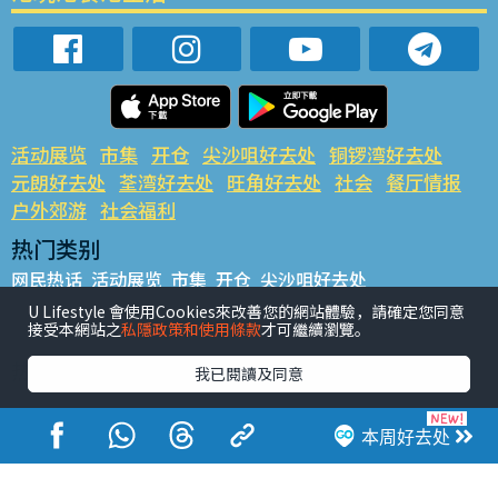
活动展览
市集
开仓
尖沙咀好去处
铜锣湾好去处
元朗好去处
荃湾好去处
旺角好去处
社会
餐厅情报
户外郊游
社会福利
热门类别
网民热话
活动展览
市集
开仓
尖沙咀好去处
铜锣湾好去处
元朗好去处
荃湾好去处
旺角好去处
社会
U Lifestyle 會使用Cookies來改善您的網站體驗，請確定您同意
接受本網站之
私隱政策和使用條款
才可繼續瀏覽。
餐厅情报
户外郊游
热门标签
我已閱讀及同意
#UGO揾好去处
#人气活动推介
#美食社群热话
#亲子玩乐好去处
#ULifestyle应用程式
#限时抢
本周好去处
#UJetso礼物放送
#ULifestyle商户中心
#著数
#网络热话