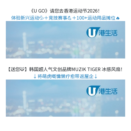
《U GO》请您去香港运动节2026！
体验新兴运动💦＋竞技赛事💪＋100+运动用品摊位🔥
【送您🐯】韩国超人气文创品牌MUZIK TIGER 冰感风扇！
↓将萌虎嘅慵懒疗愈带返屋企↓