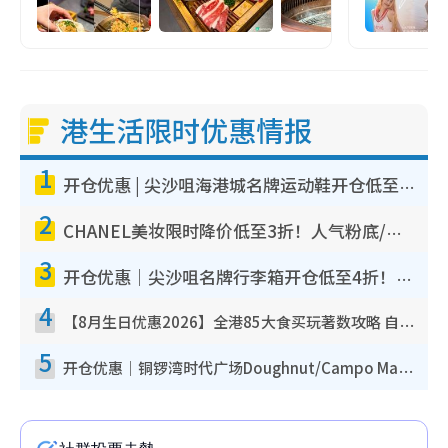
港生活限时优惠情报
1
开仓优惠 | 尖沙咀海港城名牌运动鞋开仓低至1折！On鞋$899起/Joy&Peace鞋履$98起
2
CHANEL美妆限时降价低至3折！人气粉底/唇膏/精华液低至$275！COCO香水都有平
3
开仓优惠｜尖沙咀名牌行李箱开仓低至4折！一连5日 American Tourister/ace./Hallmark $200起
4
【8月生日优惠2026】全港85大食买玩著数攻略 自助餐/火锅放题同行免费＋诚品/DONKI送现金券
5
开仓优惠｜铜锣湾时代广场Doughnut/Campo Marzio开仓低至1折！背囊、书包、手袋劈价$200起