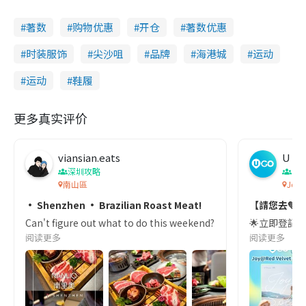
著数
购物优惠
开仓
著数优惠
时装服饰
尖沙咀
品牌
海港城
运动
运动
鞋履
更多真实评价
viansian.eats
U G
深圳攻略
演
南山區
Joy
• Shenzhen • Brazilian Roast Meat!
【請您去💚】 
Can't figure out what to do this weekend? Why not check out 
🌟立即登記：h
阅读更多
阅读更多