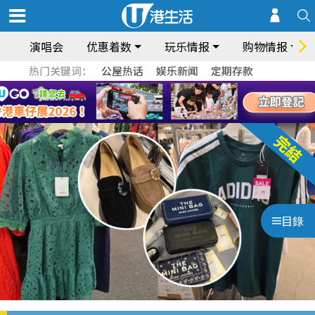
演唱会
优惠着数
玩乐情报
购物情报
热门关键词：
公屋热话
娱乐新闻
定期存款
目錄