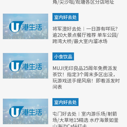
角/尖沙咀/观塘各区分店地址
室内好去处
将军澳好去处︱一日游有咩玩？
逾20大景点餐厅推荐 单车公园/
跨湾大桥/最大室内溜冰场
小食饮品
MUJI无印良品25周年免费派发
茶饮！指定3个周末多区出没，
玩游戏送手提风扇！即看派发时
间表
室内好去处
屯门好去处︱室内游乐场/射箭
场/大草地15精选 水疗海景如釜
山海边Café打卡