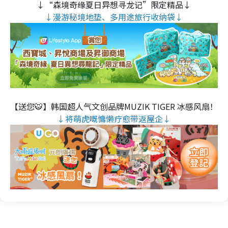
↓“森境奇缘夏日异想寻龙记”限定精品↓
↓漫游秘境地垫、多用途旅行收纳袋↓
【送您🐯】韩国超人气文创品牌MUZIK TIGER 冰感风扇！
↓将萌虎嘅慵懒疗愈带返屋企↓