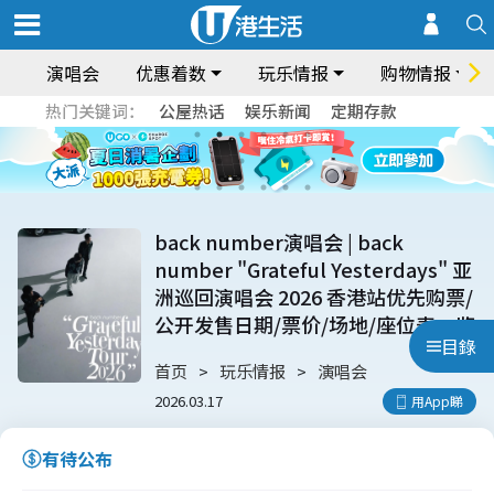
演唱会
优惠着数
玩乐情报
购物情报
热门关键词：
公屋热话
娱乐新闻
定期存款
back number演唱会 | back
number "Grateful Yesterdays" 亚
洲巡回演唱会 2026 香港站优先购票/
公开发售日期/票价/场地/座位表一览
目錄
首页
玩乐情报
演唱会
2026.03.17
用App睇
有待公布