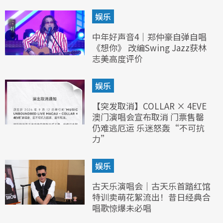
娱乐
中年好声音4｜郑仲豪自弹自唱
《想你》 改编Swing Jazz获林
志美高度评价
娱乐
【突发取消】COLLAR × 4EVE
澳门演唱会宣布取消 门票售罄
仍难逃厄运 乐迷怒轰“不可抗
力”
娱乐
古天乐演唱会｜古天乐首踏红馆
特训卖萌花絮流出！昔日经典合
唱歌惊爆未必唱