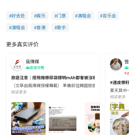
好去处
娱乐
门票
演唱会
音乐会
演唱会
香港
歌手
更多真实评价
風傳媒
營養教
旅遊攻略
生
香港
旅遊注意｜搭飛機帶尿袋標明mAh都會被沒收😱出發前切記檢查「1
#連皮帶籽都
（文章由風傳媒授權轉載） 準備前往韓國旅遊的民眾，近期要特別留
夏天其中一種時
阅读更多
阅读更多