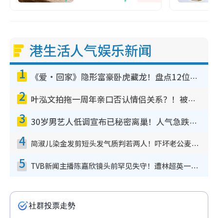
港生活人气娱乐新闻
1
《爱·回家》隐形富豪卧虎藏龙！盘点12位财气逼人的有钱艺人：这位美女3亿身家不愁做
2
叶泓文拍拖一周年亲口否认情侣关系？！被质疑感情造假竟称GM“普通同事”
3
30岁男艺人低调宣布已秘密离巢！人气急跌变失踪人口：“这几年过得并不容易”
4
简淑儿染金发剪短头发气质判若两人！吓坏老公麦大力都认不出：“你做什么？”
5
TVB新闻主播陈嘉欣镜头前罕见失守！遭林超英一句话突袭吓坏当场大笑