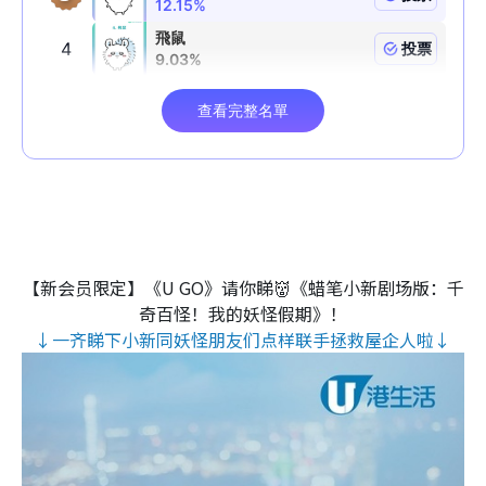
【新会员限定】《U GO》请你睇👹《蜡笔小新剧场版：千
奇百怪！我的妖怪假期》！
↓一齐睇下小新同妖怪朋友们点样联手拯救屋企人啦↓