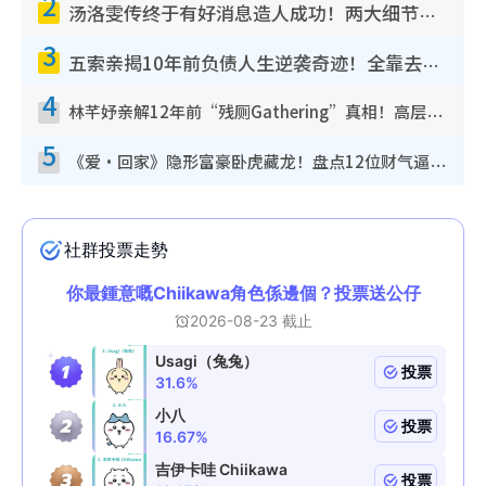
2
汤洛雯传终于有好消息造人成功！两大细节曝孕味极浓引猜测：大肚婆先会咁！
3
五索亲揭10年前负债人生逆袭奇迹！全靠去一地方转运后即遇上马先生
4
林芊妤亲解12年前“残厕Gathering”真相！高层解约一句话重创尊严，至今拒返TVB
5
《爱·回家》隐形富豪卧虎藏龙！盘点12位财气逼人的有钱艺人：这位美女3亿身家不愁做