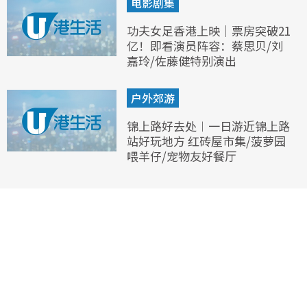
电影剧集
功夫女足香港上映｜票房突破21
亿！即看演员阵容：蔡思贝/刘
嘉玲/佐藤健特别演出
户外郊游
锦上路好去处︱一日游近锦上路
站好玩地方 红砖屋市集/菠萝园
喂羊仔/宠物友好餐厅