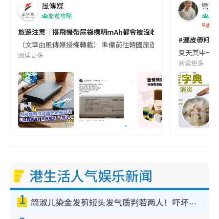
風傳媒
營養教
旅遊攻略
生
香港
旅遊注意｜搭飛機帶尿袋標明mAh都會被沒收😱出發前切記檢查「1
#連皮帶籽都
（文章由風傳媒授權轉載） 準備前往韓國旅遊的民眾，近期要特別留
夏天其中一種時
阅读更多
阅读更多
港生活人气娱乐新闻
1
简淑儿染金发剪短头发气质判若两人！吓坏老公麦大力都认不出：“你做什么？”