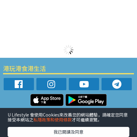
港玩港食港生活
活动展览
市集
开仓
尖沙咀好去处
铜锣湾好去处
U Lifestyle 會使用Cookies來改善您的網站體驗，請確定您同意
接受本網站之
私隱政策和使用條款
才可繼續瀏覽。
元朗好去处
荃湾好去处
旺角好去处
社会
餐厅情报
户外郊游
社会福利
我已閱讀及同意