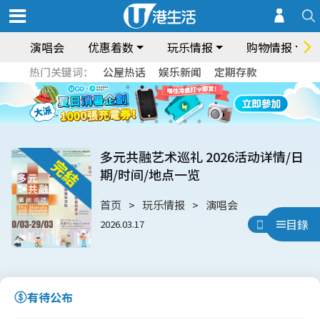
演唱会
优惠着数
玩乐情报
购物情报
热门关键词：
公屋热话
娱乐新闻
定期存款
多元共融艺术巡礼 2026活动详情/日
期/时间/地点一览
首页
玩乐情报
演唱会
目錄
2026.03.17
用App睇
有待公布