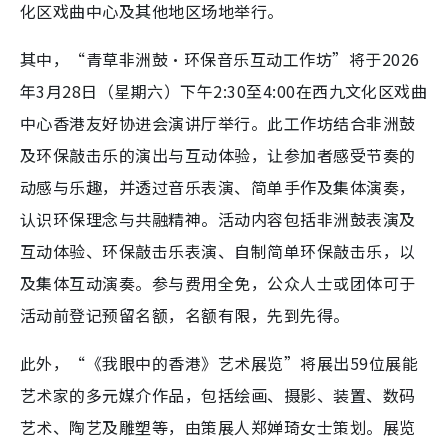
化区戏曲中心及其他地区场地举行。
其中，“青草非洲鼓・环保音乐互动工作坊”将于2026
年3月28日（星期六）下午2:30至4:00在西九文化区戏曲
中心香港友好协进会演讲厅举行。此工作坊结合非洲鼓
及环保敲击乐的演出与互动体验，让参加者感受节奏的
动感与乐趣，并透过音乐表演、简单手作及集体演奏，
认识环保理念与共融精神。活动内容包括非洲鼓表演及
互动体验、环保敲击乐表演、自制简单环保敲击乐，以
及集体互动演奏。参与费用全免，公众人士或团体可于
活动前登记预留名额，名额有限，先到先得。
此外，“《我眼中的香港》艺术展览”将展出59位展能
艺术家的多元媒介作品，包括绘画、摄影、装置、数码
艺术、陶艺及雕塑等，由策展人郑婵琦女士策划。展览