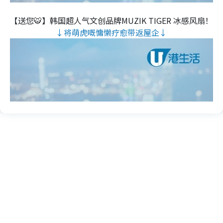
【送您🐯】韩国超人气文创品牌MUZIK TIGER 冰感风扇！
↓将萌虎嘅慵懒疗愈带返屋企↓