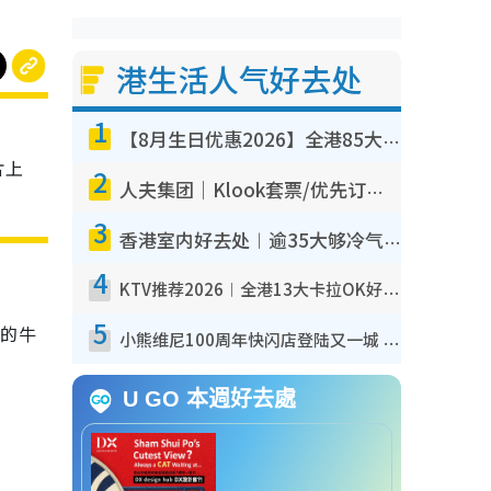
港生活人气好去处
1
【8月生日优惠2026】全港85大食买玩著数攻略 自助餐/火锅放题同行免费＋诚品/DONKI送现金券
片上
2
人夫集团｜Klook套票/优先订票/公开售票抢票攻略！附票价.购票连结.场地座位表
3
香港室内好去处︱逾35大够冷气室内好去处推荐 室内活动免费避雨无惧下雨
4
KTV推荐2026︱全港13大卡拉OK好去处！最低36元起 日语歌都有！(附地址+收费详情)
5
新的牛
小熊维尼100周年快闪店登陆又一城 重现百亩森林经典场景／独家限定盲盒登场／专属DIY香水
U GO 本週好去處