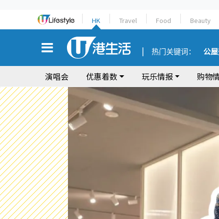
HK
Travel
Food
Beauty
热门关键词：
公屋
演唱会
优惠着数
玩乐情报
购物