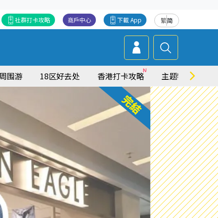
社群打卡攻略
商戶中心
下載 App
繁
简
周围游
18区好去处
香港打卡攻略
主题特集