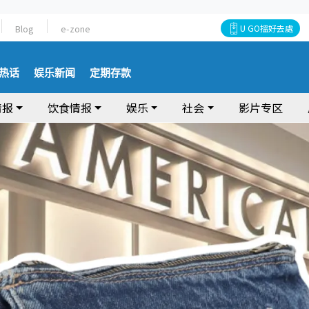
Blog
e-zone
U GO搵好去處
热话
娱乐新闻
定期存款
情报
饮食情报
娱乐
社会
影片专区