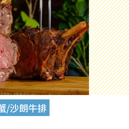
蟹/沙朗牛排