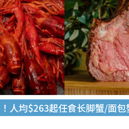
人均$263起任食长脚蟹/面包