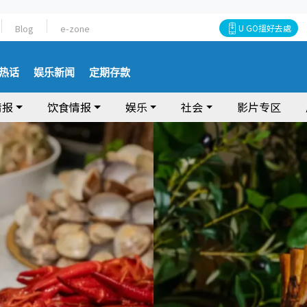
Blog
e-zone
U GO搵好去處
热话
娱乐新闻
定期存款
情报
饮食情报
娱乐
社会
影片专区