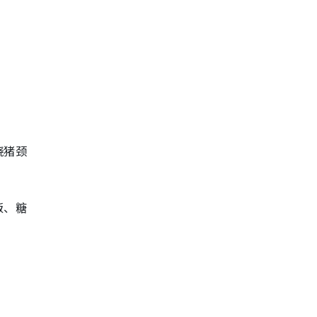
烧猪颈
饭、糖