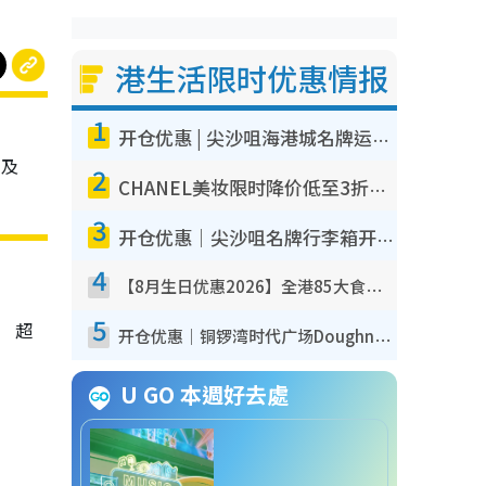
港生活限时优惠情报
1
开仓优惠 | 尖沙咀海港城名牌运动鞋开仓低至1折！On鞋$899起/Joy&Peace鞋履$98起
式及
2
CHANEL美妆限时降价低至3折！人气粉底/唇膏/精华液低至$275！COCO香水都有平
3
开仓优惠｜尖沙咀名牌行李箱开仓低至4折！一连5日 American Tourister/ace./Hallmark $200起
4
【8月生日优惠2026】全港85大食买玩著数攻略 自助餐/火锅放题同行免费＋诚品/DONKI送现金券
5
” 超
开仓优惠｜铜锣湾时代广场Doughnut/Campo Marzio开仓低至1折！背囊、书包、手袋劈价$200起
U GO 本週好去處