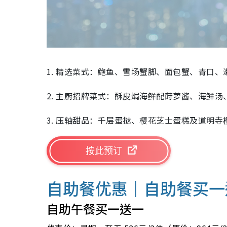
1. 精选菜式：鲍鱼、雪场蟹脚、面包蟹、青口、
2. 主厨招牌菜式：酥皮焗海鲜配莳萝酱、海鲜
3. 压轴甜品：千层蛋挞、樱花芝士蛋糕及道明寺
按此预订
自助餐优惠｜
自助餐买一
自助午餐买一送一