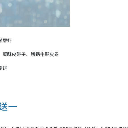
濑尿虾
汤、焗酥皮带子、烤蜗牛酥皮卷
樱饼
送一