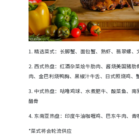
1. 精选菜式：长脚蟹、面包蟹、熟虾、翡翠螺
2. 西式热盘：红酒杂菜烩牛肋肉、酱烧美国猪
肉、金巴利烧鸭胸、黑椒汁牛舌、日式照烧鸡、
3. 中式热盘：咕噜鸡球、水煮肥牛、酸菜鱼、
醋骨
4. 东南亚热盘：印度牛油咖喱鸡、巴东牛肉、
*菜式将会轮流供应