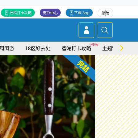
社群打卡攻略
商戶中心
下載 App
繁
简
周围游
18区好去处
香港打卡攻略
主题特集