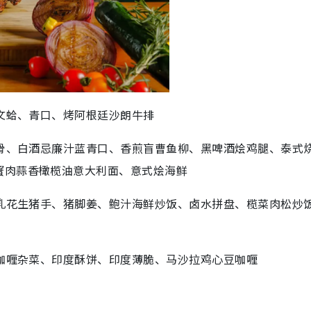
、文蛤、青口、烤阿根廷沙朗牛排
肋骨、白酒忌廉汁蓝青口、香煎盲曹鱼柳、黑啤酒烩鸡腿、泰式
蟹肉蒜香橄榄油意大利面、意式烩海鲜
南乳花生猪手、猪脚姜、鲍汁海鲜炒饭、卤水拼盘、榄菜肉松炒
青咖喱杂菜、印度酥饼、印度薄脆、马沙拉鸡心豆咖喱