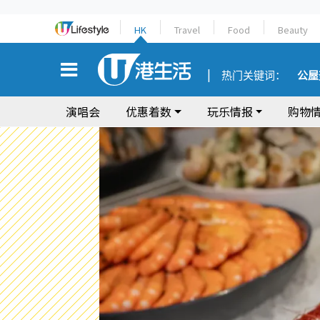
HK
Travel
Food
Beauty
热门关键词：
公屋
演唱会
优惠着数
玩乐情报
购物