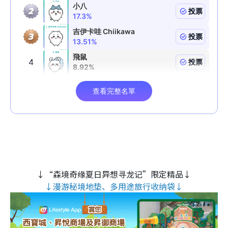
↓“森境奇缘夏日异想寻龙记”限定精品↓
↓漫游秘境地垫、多用途旅行收纳袋↓