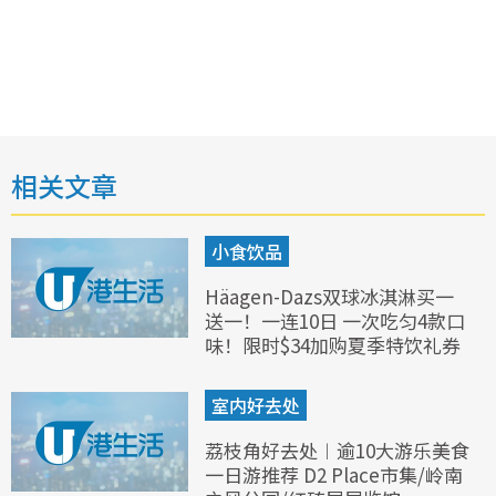
相关文章
小食饮品
Häagen-Dazs双球冰淇淋买一
送一！一连10日 一次吃匀4款口
味！限时$34加购夏季特饮礼券
室内好去处
荔枝角好去处︱逾10大游乐美食
一日游推荐 D2 Place市集/岭南