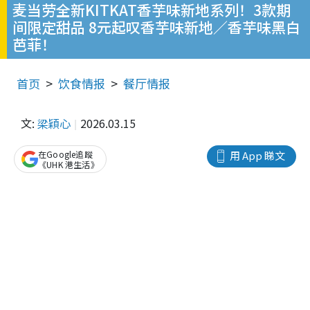
麦当劳全新KITKAT香芋味新地系列！3款期
间限定甜品 8元起叹香芋味新地／香芋味黑白
芭菲！
首页
饮食情报
餐厅情报
文:
梁穎心
2026.03.15
在Google追蹤
用 App 睇文
《UHK 港生活》