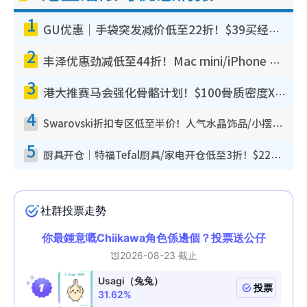
1
GU优惠｜手袋突发减价低至22折！$39买经典波士顿包/饺子包！饰物同步减价$29起！
2
丰泽优惠劲减低至44折！Mac mini/iPhone 17 Pro大减价！厨房家电$220起
3
港大推赛马会强化骨骼计划！$100骨质密度X光检查 完成免费运动训练送超市礼券！附参加资格
4
Swarovski折扣专区低至半价！人气水晶饰品/小摆设$138起！迪士尼款/水晶高跟鞋都有优惠
5
厨具开仓｜特福Tefal厨具/家电开仓低至3折！$220起买平底锅/炒锅/汤锅！电饭煲/吸尘器/挂烫机$418起