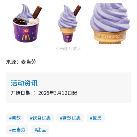
点击图片放大
来源：麦当劳
活动资讯
开始日期
2026年3月12日起
著数
饮食优惠
著数优惠
雀巢
麦当劳
甜品