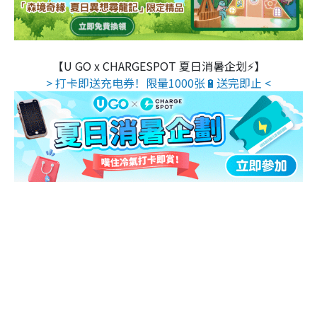
【U GO x CHARGESPOT 夏日消暑企划⚡】
> 打卡即送充电券！限量1000张🔋送完即止 <