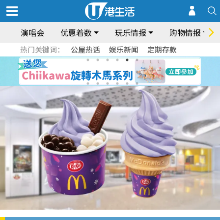
演唱会
优惠着数
玩乐情报
购物情报
热门关键词：
公屋热话
娱乐新闻
定期存款