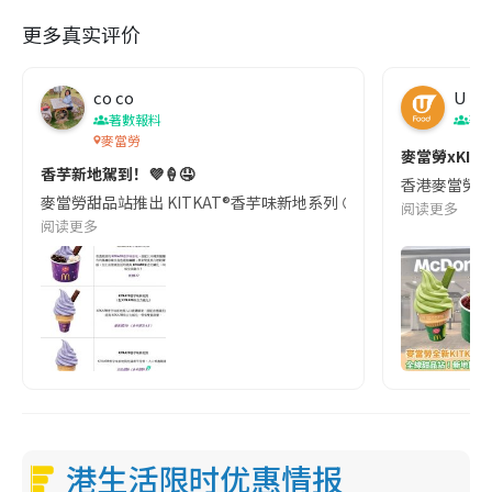
更多真实评价
co co
U Fo
著數報料
著
麥當勞
麥當勞xKI
香芋新地駕到！💜🍦🤤
香港麥當勞由
麥當勞甜品站推出 KITKAT®香芋味新地系列 😍 攻略: 3月12日 起
阅读更多
阅读更多
港生活限时优惠情报