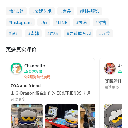
好去处
文娱艺术
家品
时装服饰
Instagram
猫
LINE
香港
零售
设计
南韩
启德
启德体育园
九龙
更多真实评价
Chanballb
Ad
香港攻略
香
銅鑼灣時代廣場
[銅鑼灣好去處
ZOA and friend
阅读更多
由 G-Dragon 親自創作的 ZO&FRIENDS 卡通設計靈感係來自佢屋
阅读更多