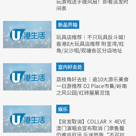
玩游戏送手提风扇！即看派发时
间表
新品开箱
玩具店推荐︱不只玩具反斗城！
香港8大玩具店推荐 附荃湾/旺
角/尖沙咀/观塘各区分店地址
室内好去处
荔枝角好去处︱逾10大游乐美食
一日游推荐 D2 Place市集/岭南
之风公园/红砖屋展览馆
娱乐
【突发取消】COLLAR × 4EVE
澳门演唱会宣布取消 门票售罄
仍难逃厄运 乐迷怒轰“不可抗