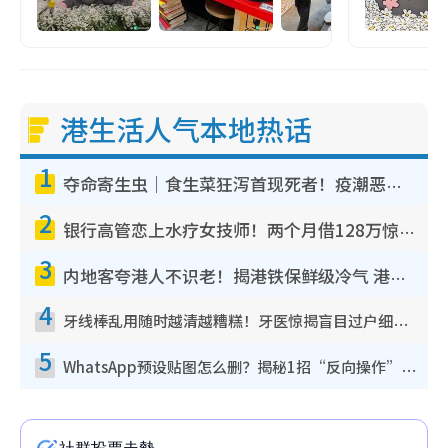
港生活人气本地热话
1
夺命寄生虫｜食生菜狂泻首现死者！疫潮恶化录1.8万宗病例 揭洗菜3大谬误
2
银行高管恋上水疗女技师！两个月借128万惊觉“沉船”沉落火海 揭背后疑似邪教操控卖淫
3
内地客夸港人不识老！揭港铁保鲜级冷气 港人求放过：别投诉
4
牙线棒乱用随时越清越糟糕！牙医惊揭盲目过户细菌恐致龋齿：这种才是日常真保养
5
WhatsApp预设贴图怎么删？揭秘1招“反向操作”还原简洁界面 附3步实测教程