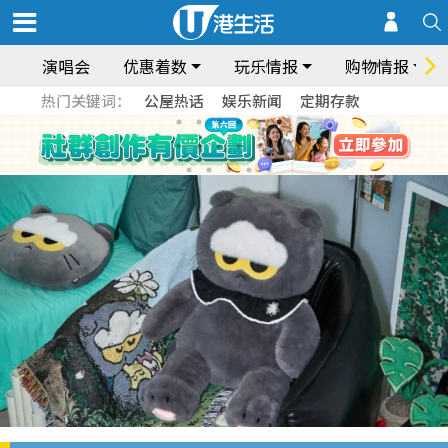
演唱会
优惠着数
玩乐情报
购物情报
热门关键词：
公屋热话
娱乐新闻
定期存款