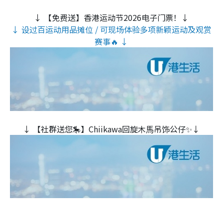
↓ 【免费送】香港运动节2026电子门票！↓
↓ 设过百运动用品摊位 / 可现场体验多项新颖运动及观赏
赛事🔥 ↓
↓ 【社群送您🎠】Chiikawa回旋木⾺吊饰公仔✨↓