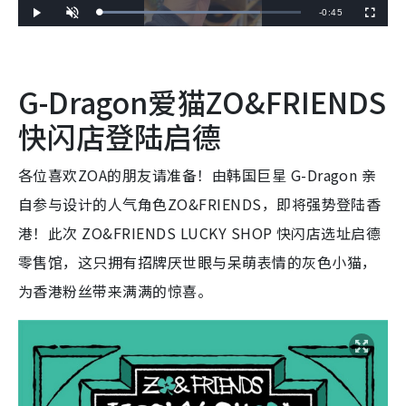
R
-
0:45
L
P
U
F
o
l
n
u
a
a
m
l
e
d
y
u
l
e
t
s
d
e
c
m
:
r
8
e
G-Dragon爱猫ZO&FRIENDS
0
e
a
.
n
0
0
快闪店登陆启德
i
%
n
各位喜欢ZOA的朋友请准备！由韩国巨星 G-Dragon 亲
i
自参与设计的人气角色ZO&FRIENDS，即将强势登陆香
n
港！此次 ZO&FRIENDS LUCKY SHOP 快闪店选址启德
g
零售馆，这只拥有招牌厌世眼与呆萌表情的灰色小猫，
T
i
为香港粉丝带来满满的惊喜。
m
e