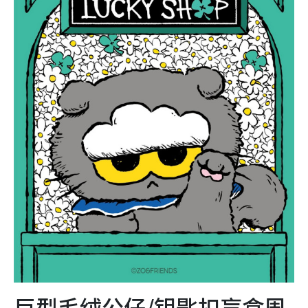
巨型毛绒公仔/钥匙扣盲盒周