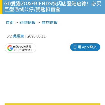
GD爱猫ZO&FRIENDS快闪店登陆启德！必买
巨型毛绒公仔/钥匙扣盲盒
首页
购物情报
商店速报
文:
吳穎寶
2026.03.11
在Google追蹤
用 App 睇文
《UHK 港生活》