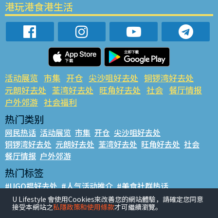
港玩港食港生活
活动展览
市集
开仓
尖沙咀好去处
铜锣湾好去处
元朗好去处
荃湾好去处
旺角好去处
社会
餐厅情报
户外郊游
社会福利
热门类别
网民热话
活动展览
市集
开仓
尖沙咀好去处
铜锣湾好去处
元朗好去处
荃湾好去处
旺角好去处
社会
餐厅情报
户外郊游
热门标签
#UGO揾好去处
#人气活动推介
#美食社群热话
#亲子玩乐好去处
#ULifestyle应用程式
#限时抢
U Lifestyle 會使用Cookies來改善您的網站體驗，請確定您同意
接受本網站之
私隱政策和使用條款
才可繼續瀏覽。
#UJetso礼物放送
#ULifestyle商户中心
#著数
#网络热话