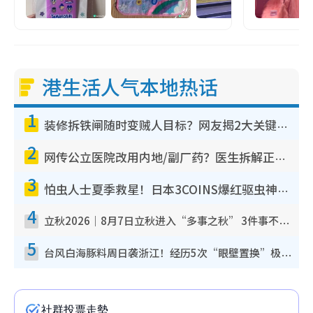
港生活人气本地热话
1
装修拆铁闸随时变贼人目标？网友揭2大关键用途：装新款等于白装？附新旧铁闸分别
2
网传公立医院改用内地/副厂药？医生拆解正副厂分别，揭4类人换药随时出事
3
怕虫人士夏季救星！日本3COINS爆红驱虫神器$45起 1招“全程免触碰”轻松搞定小强
4
立秋2026｜8月7日立秋进入“多事之秋” 3件事不可做！专家教6招开运 清杂物／钱包纳气接好运
5
台风白海豚料周日袭浙江！经历5次“眼壁置换”极罕见 成登陆内地最长途台风