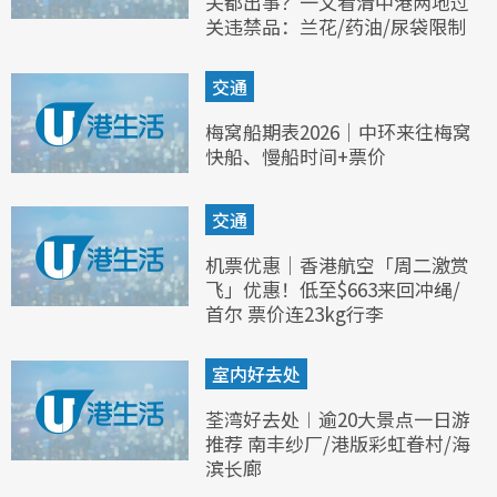
关都出事？一文看清中港两地过
关违禁品：兰花/药油/尿袋限制
交通
梅窝船期表2026｜中环来往梅窝
快船、慢船时间+票价
交通
机票优惠｜香港航空「周二激赏
飞」优惠！低至$663来回冲绳/
首尔 票价连23kg行李
室内好去处
荃湾好去处︱逾20大景点一日游
推荐 南丰纱厂/港版彩虹眷村/海
滨长廊