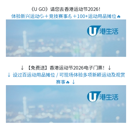
《U GO》请您去香港运动节2026！
体验新兴运动💦＋竞技赛事💪＋100+运动用品摊位🔥
↓ 【免费送】香港运动节2026电子门票！↓
↓ 设过百运动用品摊位 / 可现场体验多项新颖运动及观赏
赛事🔥 ↓