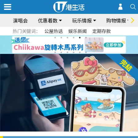
演唱会
优惠着数
玩乐情报
购物情报
热门关键词：
公屋热话
娱乐新闻
定期存款