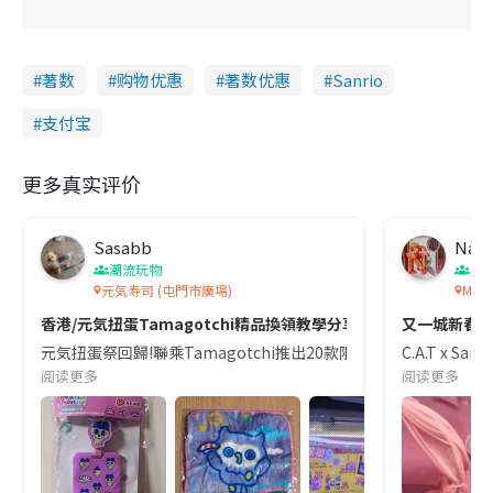
著数
购物优惠
著数优惠
Sanrio
支付宝
更多真实评价
Sasabb
Nay
潮流玩物
節
元気寿司 (屯門市廣場)
My M
香港/元気扭蛋Tamagotchi精品換領教學分享
又一城新春櫻
元気扭蛋祭回歸!聯乘Tamagotchi推出20款限量精品,包括購物袋､散子
C.A.T x
阅读更多
阅读更多