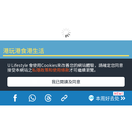
港玩港食港生活
U Lifestyle 會使用Cookies來改善您的網站體驗，請確定您同意
接受本網站之
私隱政策和使用條款
才可繼續瀏覽。
我已閱讀及同意
活动展览
市集
开仓
尖沙咀好去处
铜锣湾好去处
本周好去处
元朗好去处
荃湾好去处
旺角好去处
社会
餐厅情报
户外郊游
社会福利
热门类别
网民热话
活动展览
市集
开仓
尖沙咀好去处