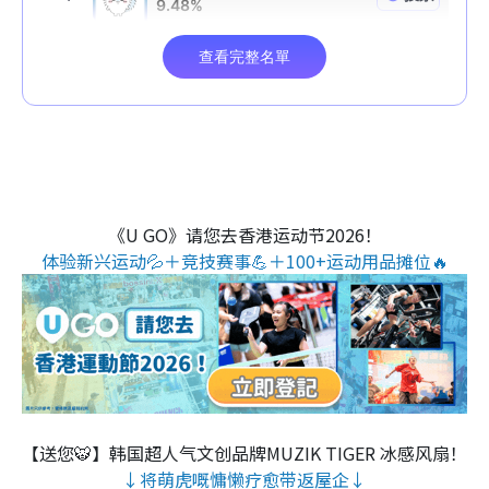
《U GO》请您去香港运动节2026！
体验新兴运动💦＋竞技赛事💪＋100+运动用品摊位🔥
【送您🐯】韩国超人气文创品牌MUZIK TIGER 冰感风扇！
↓将萌虎嘅慵懒疗愈带返屋企↓