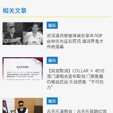
相关文章
娱乐
资深演员黎彼得离世享年76岁
由钟志光证实死讯 填词界鬼才
传奇落幕
娱乐
【突发取消】COLLAR × 4EVE
澳门演唱会宣布取消 门票售罄
仍难逃厄运 乐迷怒轰“不可抗
力”
娱乐
古天乐演唱会｜古天乐首踏红馆