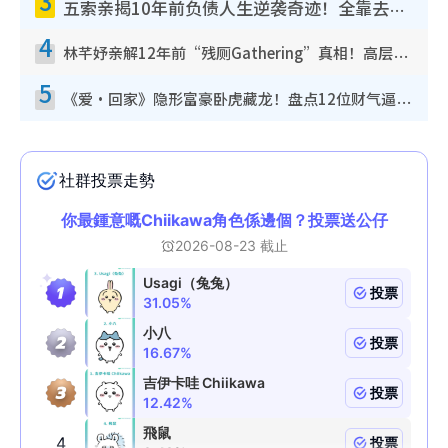
3
五索亲揭10年前负债人生逆袭奇迹！全靠去一地方转运后即遇上马先生
4
林芊妤亲解12年前“残厕Gathering”真相！高层解约一句话重创尊严，至今拒返TVB
5
《爱·回家》隐形富豪卧虎藏龙！盘点12位财气逼人的有钱艺人：这位美女3亿身家不愁做