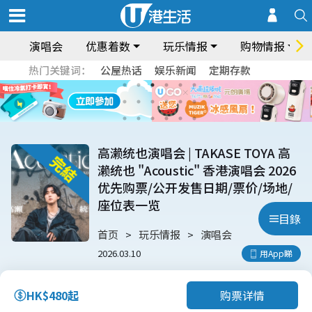
演唱会
优惠着数
玩乐情报
购物情报
热门关键词：
公屋热话
娱乐新闻
定期存款
高濑统也演唱会 | TAKASE TOYA 高
濑统也 "Acoustic" 香港演唱会 2026
优先购票/公开发售日期/票价/场地/
座位表一览
目錄
首页
玩乐情报
演唱会
2026.03.10
用App睇
购票详情
HK$480起