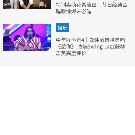
特训卖萌花絮流出！昔日经典合
唱歌惊爆未必唱
娱乐
中年好声音4｜郑仲豪自弹自唱
《想你》 改编Swing Jazz获林
志美高度评价