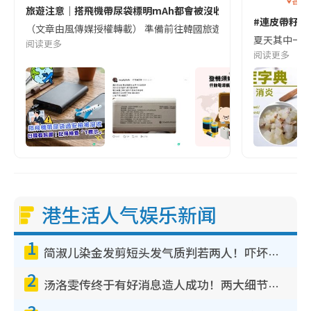
香港
旅遊注意｜搭飛機帶尿袋標明mAh都會被沒收😱出發前切記檢查「1
#連皮帶籽都
（文章由風傳媒授權轉載） 準備前往韓國旅遊的民眾，近期要特別留
夏天其中一種時
阅读更多
阅读更多
港生活人气娱乐新闻
1
简淑儿染金发剪短头发气质判若两人！吓坏老公麦大力都认不出：“你做什么？”
2
汤洛雯传终于有好消息造人成功！两大细节曝孕味极浓引猜测：大肚婆先会咁！