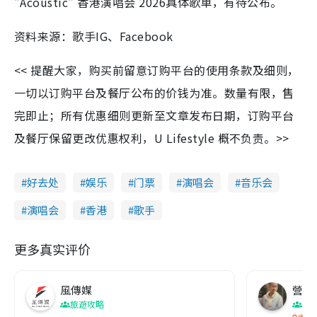
"Acoustic" 香港演唱会 2026具体歌单，有待公布。
资料来源：歌手IG、Facebook
<< 提醒大家，购买前留意订购平台的使用条款及细则，
一切以订购平台及餐厅公布的价钱为准。数量有限，售
完即止；所有优惠细则更新至文章发布日期，订购平台
及餐厅保留更改优惠权利，U Lifestyle 概不负责。>>
好去处
娱乐
门票
演唱会
音乐会
演唱会
香港
歌手
更多真实评价
風傳媒
營養教
旅遊攻略
生