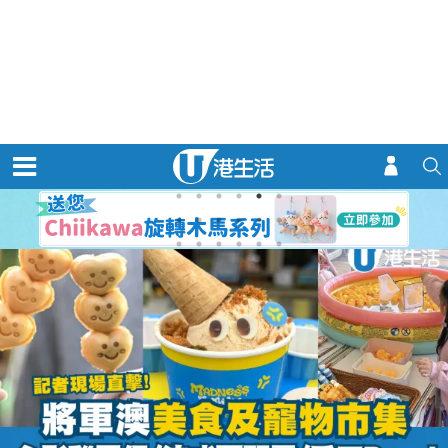
演唱会
优惠着数
玩乐情报
购物情报
热门关键词：
公屋热话
娱乐新闻
定期存款