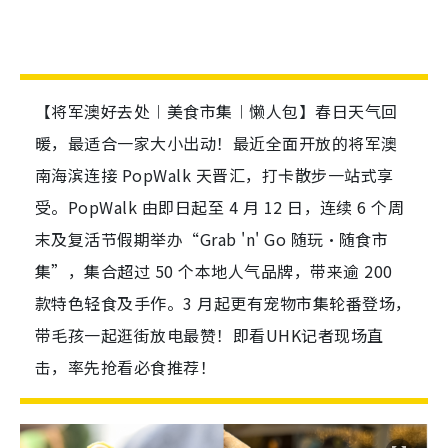
【将军澳好去处︱美食市集︱懒人包】春日天气回
暖，最适合一家大小出动！最近全面开放的将军澳
南海滨连接 PopWalk 天晋汇，打卡散步一站式享
受。PopWalk 由即日起至 4 月 12 日，连续 6 个周
末及复活节假期举办“Grab 'n' Go 随玩・随食市
集”，集合超过 50 个本地人气品牌，带来逾 200
款特色轻食及手作。3 月起更有宠物市集轮番登场，
带毛孩一起逛街放电最赞！即看UHK记者现场直
击，率先抢看必食推荐！