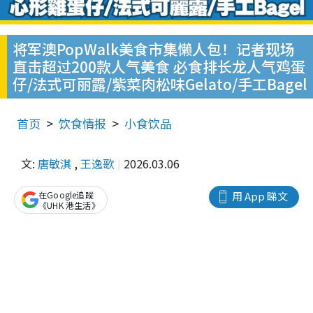
将军澳PopWalk美食市集懒人包！记者现场
直击超过200款人气美食 必食排长龙人气鸡蛋
仔/法式可丽露/紫菜肉松味Gelato/手工Bagel
首页
饮食情报
小食饮品
文:
唐敏淇
,
王逸歌
2026.03.06
在Google追蹤
用 App 睇文
《UHK 港生活》