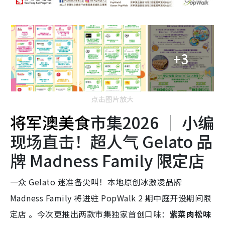
+3
点击图片放大
将军澳美食
市集2026 ｜ 小编
现场直击！超人气 Gelato 品
牌 Madness Family 限定店
一众 Gelato 迷准备尖叫！本地原创冰激凌品牌
Madness Family 将进驻 PopWalk 2 期中庭开设期间限
定店 。今次更推出两款市集独家首创口味：
紫菜肉松味
噌 Gelato
： 灵感源自传统中式肉松卷，咸甜交织，极
具创意！以及Chili Honey： 以微辣蜂蜜冲击味蕾，颠