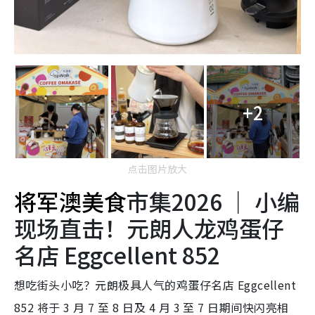
+2
点击图片放大
将军澳美食
市集2026 ｜ 小编
现场直击！元朗人龙鸡蛋仔
名店 Eggcellent 852
想吃街头小吃？元朗极具人气的鸡蛋仔名店 Eggcellent
852 将于 3 月 7 至 8 日及 4 月 3 至 7 日期间快闪亮相
！除了即场炮制香脆经典鸡蛋仔，还会带来抹茶、榛子
朱古力、咖啡及原味蜂巢蛋卷等 4 种口味 。 于指定日子