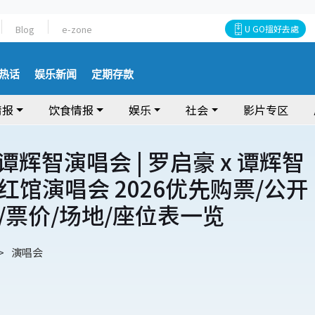
Blog
e-zone
U GO搵好去處
热话
娱乐新闻
定期存款
情报
饮食情报
娱乐
社会
影片专区
 谭辉智演唱会 | 罗启豪 x 谭辉智
红馆演唱会 2026优先购票/公开
/票价/场地/座位表一览
演唱会