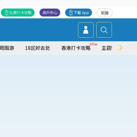
社群打卡攻略
商戶中心
下載 App
繁
简
周围游
18区好去处
香港打卡攻略
主题特集