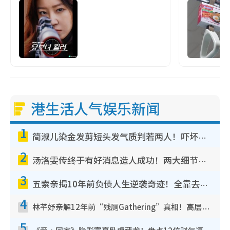
港生活人气娱乐新闻
1
简淑儿染金发剪短头发气质判若两人！吓坏老公麦大力都认不出：“你做什么？”
2
汤洛雯传终于有好消息造人成功！两大细节曝孕味极浓引猜测：大肚婆先会咁！
3
五索亲揭10年前负债人生逆袭奇迹！全靠去一地方转运后即遇上马先生
4
林芊妤亲解12年前“残厕Gathering”真相！高层解约一句话重创尊严，至今拒返TVB
5