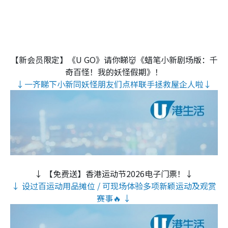
【新会员限定】《U GO》请你睇👹《蜡笔小新剧场版：千
奇百怪！我的妖怪假期》！
↓一齐睇下小新同妖怪朋友们点样联手拯救屋企人啦↓
↓ 【免费送】香港运动节2026电子门票！↓
↓ 设过百运动用品摊位 / 可现场体验多项新颖运动及观赏
赛事🔥 ↓