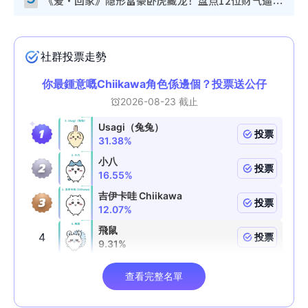
《爱·回家》隐形富豪卧虎藏龙！盘点12位财气逼人的有钱艺人：这位美女3亿身家不愁做