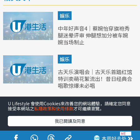
娱乐
中年好声音4｜蔡婉怡穿旗袍秀
腿迷晕评审 伸腿想加分被车婉
婉当场制止
娱乐
古天乐演唱会｜古天乐首踏红馆
特训卖萌花絮流出！昔日经典合
唱歌惊爆未必唱
娱乐
U Lifestyle 會使用Cookies來改善您的網站體驗，請確定您同意
接受本網站之
私隱政策和使用條款
才可繼續瀏覽。
中年好声音4｜许美琪摆脱“喊
我已閱讀及同意
包”称号！唱跳《给爱丽丝》获
赞成功突破
本周好去处