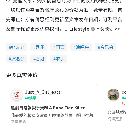
<< 提醒大家，购买前留意订购平台的使用条款及细则，
一切以订购平台及餐厅公布的价钱为准。数量有限，售
完即止；所有优惠细则更新至文章发布日期，订购平台
及餐厅保留更改优惠权利，U Lifestyle 概不负责。>>
好去处
娱乐
门票
演唱会
音乐会
演唱会
香港
歌手
更多真实评价
Just_A_Girl_eats
co c
娛樂
吹
台灣
追劇日常🎬 殺手媽咪 A Bona Fide Killer
台灣地鐵宣
我最愛的韓國女演員孔曉振終於要回歸小螢幕啦!這次的劇本改編自同名
阅读更多
阅读更多