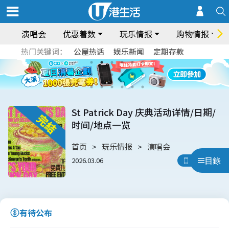
演唱会
优惠着数
玩乐情报
购物情报
热门关键词：
公屋热话
娱乐新闻
定期存款
St Patrick Day 庆典活动详情/日期/
时间/地点一览
首页
玩乐情报
演唱会
目錄
2026.03.06
用App睇
有待公布