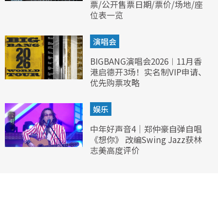
票/公开售票日期/票价/场地/座
位表一览
演唱会
BIGBANG演唱会2026︱11月香
港启德开3场！实名制VIP申请、
优先购票攻略
娱乐
中年好声音4｜郑仲豪自弹自唱
《想你》 改编Swing Jazz获林
志美高度评价