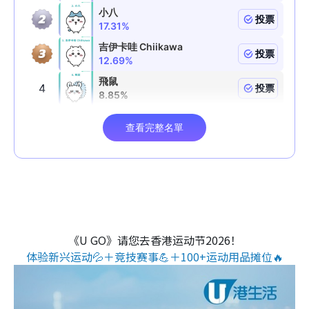
《U GO》请您去香港运动节2026！
体验新兴运动💦＋竞技赛事💪＋100+运动用品摊位🔥