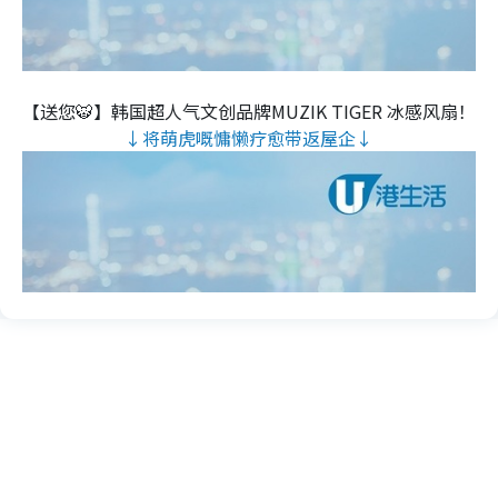
【送您🐯】韩国超人气文创品牌MUZIK TIGER 冰感风扇！
↓将萌虎嘅慵懒疗愈带返屋企↓