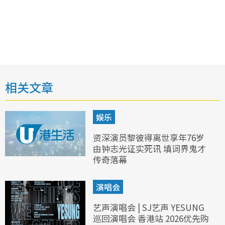
相关文章
娱乐
资深演员黎彼得离世享年76岁
由钟志光证实死讯 填词界鬼才
传奇落幕
演唱会
艺声演唱会 | SJ艺声 YESUNG
巡回演唱会 香港站 2026优先购