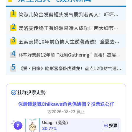
1
简淑儿染金发剪短头发气质判若两人！吓坏老公麦大力都认不出：“你做什么？”
2
汤洛雯传终于有好消息造人成功！两大细节曝孕味极浓引猜测：大肚婆先会咁！
3
五索亲揭10年前负债人生逆袭奇迹！全靠去一地方转运后即遇上马先生
4
林芊妤亲解12年前“残厕Gathering”真相！高层解约一句话重创尊严，至今拒返TVB
5
《爱·回家》隐形富豪卧虎藏龙！盘点12位财气逼人的有钱艺人：这位美女3亿身家不愁做