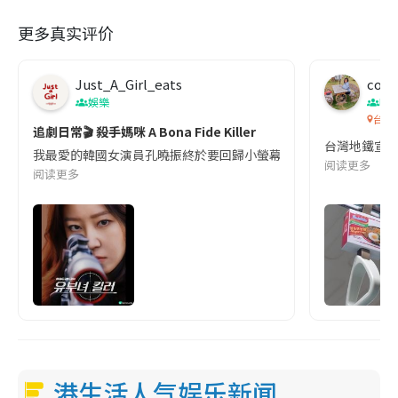
更多真实评价
Just_A_Girl_eats
co c
娛樂
吹
台灣
追劇日常🎬 殺手媽咪 A Bona Fide Killer
台灣地鐵宣
我最愛的韓國女演員孔曉振終於要回歸小螢幕啦!這次的劇本改編自同名
阅读更多
阅读更多
港生活人气娱乐新闻