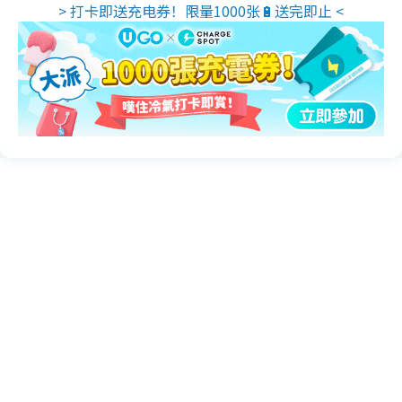
> 打卡即送充电券！限量1000张🔋送完即止 <