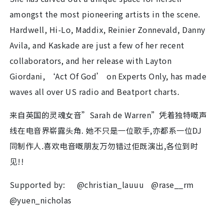
amongst the most pioneering artists in the scene.
Hardwell, Hi-Lo, Maddix, Reinier Zonnevald, Danny
Avila, and Kaskade are just a few of her recent
collaborators, and her release with Layton
Giordani, ‘Act Of God’ on Experts Only, has made
waves all over US radio and Beatport charts.
来自英国的灵魂女音”Sarah de Warren”凭着独特嘅声
线在电音界崭露头角. 她不只是一位歌手,亦都系一位DJ
同制作人.喜欢电音嘅朋友万勿错过佢既演出,各位到时
见!!
Supported by: @christian_lauuu @rase__rm
@yuen_nicholas