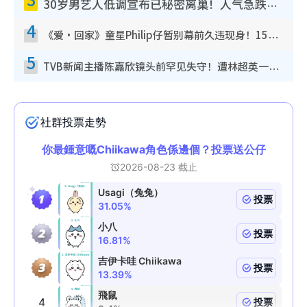
30岁男艺人低调宣布已秘密离巢！人气急跌变失踪人口：“这几年过得并不容易”
4
《爱·回家》童星Philip仔暂别幕前久违现身！15岁近况暴风成长长高变帅气少年
5
TVB新闻主播陈嘉欣镜头前罕见失守！遭林超英一句话突袭吓坏当场大笑