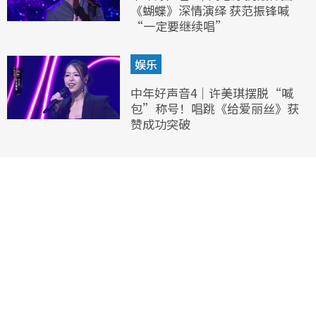
《蝴蝶》深情演绎 获范振锋喊
“一定要继续唱”
娱乐
中年好声音4｜许美琪摆脱“喊
包”称号！唱跳《给爱丽丝》获
赞成功突破