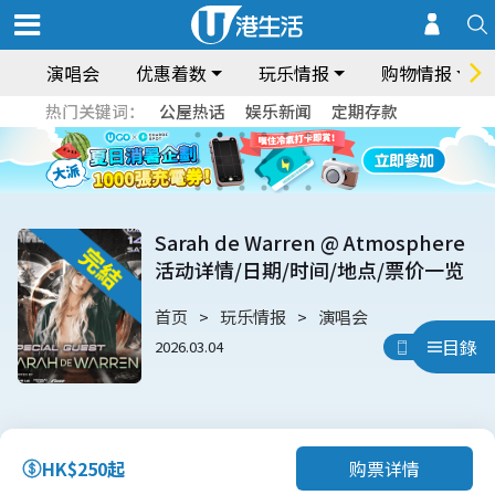
演唱会
优惠着数
玩乐情报
购物情报
热门关键词：
公屋热话
娱乐新闻
定期存款
Sarah de Warren @ Atmosphere
活动详情/日期/时间/地点/票价一览
首页
玩乐情报
演唱会
目錄
2026.03.04
用App睇
购票详情
HK$250起