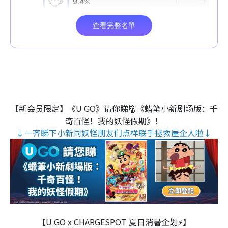
【新会员限定】《U GO》请你睇👹《蜡笔小新剧场版：千
奇百怪！我的妖怪假期》！
↓一齐睇下小新同妖怪朋友们点样联手拯救屋企人啦↓
【U GO x CHARGESPOT 夏日消暑企划⚡】