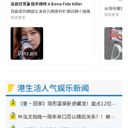
追劇日常🎬 殺手媽咪 A Bona Fide Killer
台灣地鐵宣
我最愛的韓國女演員孔曉振終於要回歸小螢幕啦!這次的劇本改編自同名
阅读更多
阅读更多
港生活人气娱乐新闻
1
《爱·回家》隐形富豪卧虎藏龙！盘点12位财气逼人的有钱艺人：这位美女3亿身家不愁做
2
叶泓文拍拖一周年亲口否认情侣关系？！被质疑感情造假竟称GM“普通同事”
3