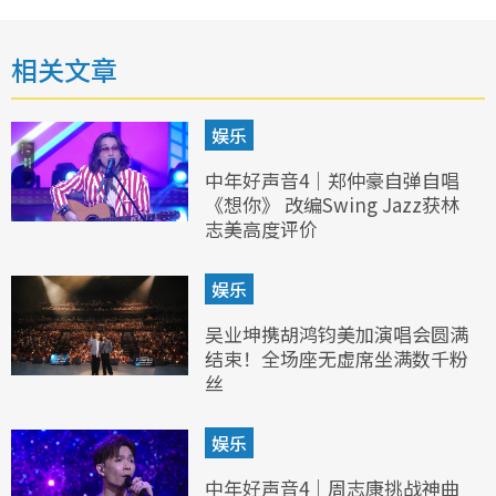
相关文章
娱乐
中年好声音4｜郑仲豪自弹自唱
《想你》 改编Swing Jazz获林
志美高度评价
娱乐
吴业坤携胡鸿钧美加演唱会圆满
结束！全场座无虚席坐满数千粉
丝
娱乐
中年好声音4｜周志康挑战神曲