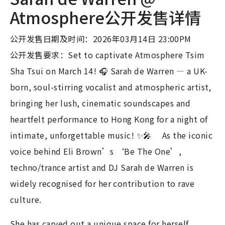
Atmosphere公开发售详情
公开发售日期及时间：2026年03月14日 23:00PM
公开发售要求：Set to captivate Atmosphere Tsim
Sha Tsui on March 14! 🎧 Sarah de Warren — a UK-
born, soul-stirring vocalist and atmospheric artist,
bringing her lush, cinematic soundscapes and
heartfelt performance to Hong Kong for a night of
intimate, unforgettable music! ✨🎤 As the iconic
voice behind Eli Brown’s ‘Be The One’,
techno/trance artist and DJ Sarah de Warren is
widely recognised for her contribution to rave
culture.
She has carved out a unique space for herself