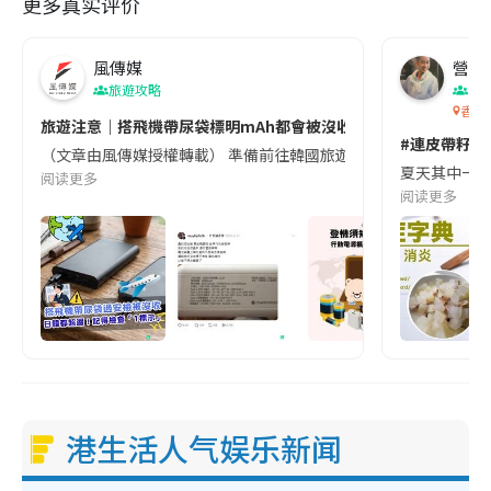
更多真实评价
風傳媒
營養教
旅遊攻略
生
香港
旅遊注意｜搭飛機帶尿袋標明mAh都會被沒收😱出發前切記檢查「1
#連皮帶籽都
（文章由風傳媒授權轉載） 準備前往韓國旅遊的民眾，近期要特別留
夏天其中一種時
阅读更多
阅读更多
港生活人气娱乐新闻