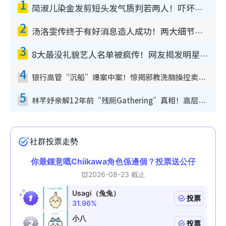
1
简淑儿染金发剪短头发气质判若两人！吓坏老公麦大力都认不出：“你做什么？”
2
汤洛雯传终于有好消息造人成功！两大细节曝孕味极浓引猜测：大肚婆先会咁！
3
8大最没礼貌艺人名单被疯传！网友揭发明星真面目，一致数落这一位是无品天花板？
4
银行高管“沉船”爆案中案！惊揭邪教洗脑操控卖淫被吞600万，幕后黑手讲多错多
5
林芊妤亲解12年前“残厕Gathering”真相！高层解约一句话重创尊严，至今拒返TVB