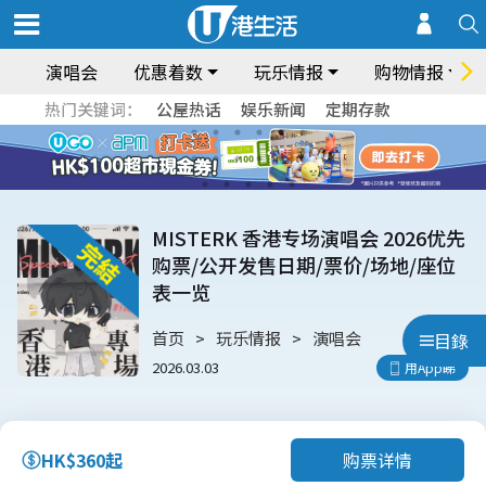
演唱会
优惠着数
玩乐情报
购物情报
热门关键词：
公屋热话
娱乐新闻
定期存款
MISTERK 香港专场演唱会 2026优先
购票/公开发售日期/票价/场地/座位
表一览
首页
玩乐情报
演唱会
目錄
2026.03.03
用App睇
购票详情
HK$360起