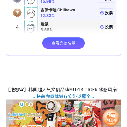
【送您🐯】韩国超人气文创品牌MUZIK TIGER 冰感风扇！
↓将萌虎嘅慵懒疗愈带返屋企↓