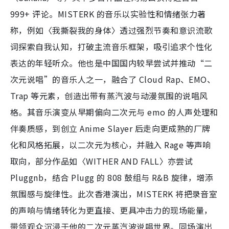
999+ 评论。MISTERK 的音乐以实验性和情绪张力著
称，例如〈我撕裂我的身体〉透过强烈节奏和意识流歌
词探索自我认知，打破主流音乐框架，吸引追求个性化
表达的年轻听众。他也是中国国内较早尝试并推动“二
次元说唱”的音乐人之一，融合了 Cloud Rap、EMO、
Trap 等元素，创造出带有蒸汽波与动漫氛围的说唱风
格。其音乐演变从早期偏向二次元与 emo 的人声处理和
伴奏质感，到创立 Anime Slayer 后走向更成熟的厂牌
化和风格拓展，以二次元为核心，并融入 Rage 等声响
取向，部分作品如〈WITHER AND FALL〉亦尝试
Pluggnb，结合 Plugg 的 808 鼓组与 R&B 旋律，增添
氛围感与旋律性。此次香港演出，MISTERK 将把录音室
的声响与情绪转化为更直接、更具冲击力的现场能量，
带领观众沉浸于他的二次元蒸汽波说唱世界。同场演出