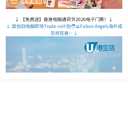
↓ 【免费送】香港电脑通讯节2026电子门票！↓
↓ 首创旧电脑即场Trade-in计划🧑‍💻Fubon Angels海外成
员将现身✨ ↓