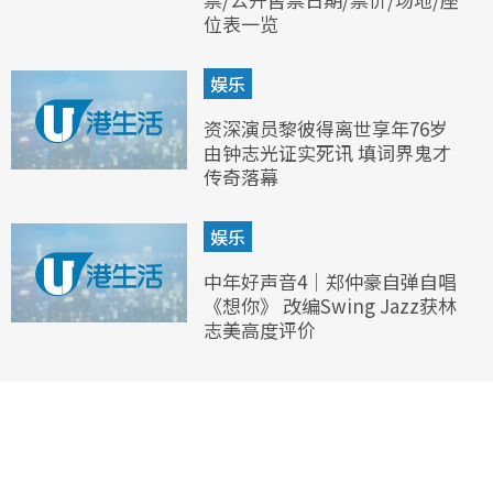
位表一览
娱乐
资深演员黎彼得离世享年76岁
由钟志光证实死讯 填词界鬼才
传奇落幕
娱乐
中年好声音4｜郑仲豪自弹自唱
《想你》 改编Swing Jazz获林
志美高度评价