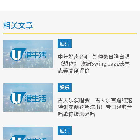
相关文章
娱乐
中年好声音4｜郑仲豪自弹自唱
《想你》 改编Swing Jazz获林
志美高度评价
娱乐
古天乐演唱会｜古天乐首踏红馆
特训卖萌花絮流出！昔日经典合
唱歌惊爆未必唱
娱乐