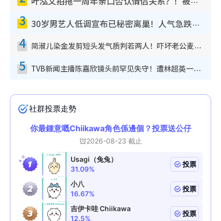
叶泓文拍拖一周年亲口否认情侣关系？！被质疑感情造假竟称GM“普通同事”
3
30岁男艺人低调宣布已秘密离巢！人气急跌变失踪人口：“这几年过得并不容易”
4
简淑儿染金发剪短头发气质判若两人！吓坏老公麦大力都认不出：“你做什么？”
5
TVB新闻主播陈嘉欣镜头前罕见失守！遭林超英一句话突袭吓坏当场大笑