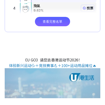
《U GO》请您去香港运动节2026！
体验新兴运动💦＋竞技赛事💪＋100+运动用品摊位🔥