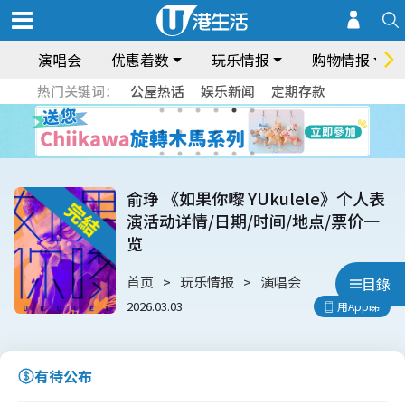
演唱会
优惠着数
玩乐情报
购物情报
热门关键词：
公屋热话
娱乐新闻
定期存款
俞琤 《如果你嚟 YUkulele》个人表
演活动详情/日期/时间/地点/票价一
览
首页
玩乐情报
演唱会
目錄
2026.03.03
用App睇
有待公布