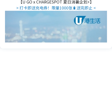
【U GO x CHARGESPOT 夏日消暑企划⚡】
> 打卡即送充电券！限量1000张🔋送完即止 <