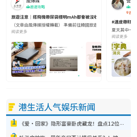
風傳媒
營養教
旅遊攻略
生
香港
旅遊注意｜搭飛機帶尿袋標明mAh都會被沒收😱出發前切記檢查「1
#連皮帶籽都
（文章由風傳媒授權轉載） 準備前往韓國旅遊的民眾，近期要特別留
夏天其中一種時
阅读更多
阅读更多
港生活人气娱乐新闻
1
《爱·回家》隐形富豪卧虎藏龙！盘点12位财气逼人的有钱艺人：这位美女3亿身家不愁做
2