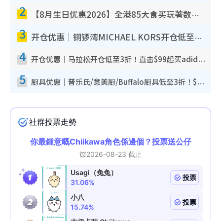
2
【8月生日优惠2026】全港85大食买玩著数攻略 自助餐/火锅放题同行免费＋诚品/DONKI送现金券
3
开仓优惠｜铜锣湾MICHAEL KORS开仓低至17折！直击$500起买手袋/钱包/鞋款 必买经典Jet Set系列
4
开仓优惠｜马拉松开仓低至3折！直击$99起买adidas／New Balance／Puma鞋款 STANLEY保温杯劈价至$119起
5
厨具优惠｜普乐氏/意美厨/Buffalo厨具低至3折！$89起买煎锅/炒锅/个人锅 同场小家电激减至$99起