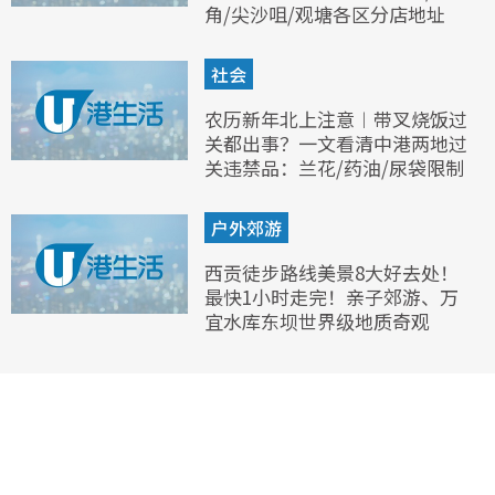
角/尖沙咀/观塘各区分店地址
社会
农历新年北上注意︱带叉烧饭过
关都出事？一文看清中港两地过
关违禁品：兰花/药油/尿袋限制
户外郊游
西贡徒步路线美景8大好去处！
最快1小时走完！亲子郊游、万
宜水库东坝世界级地质奇观