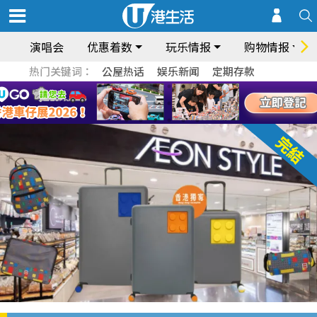
演唱会
优惠着数
玩乐情报
购物情报
热门关键词：
公屋热话
娱乐新闻
定期存款