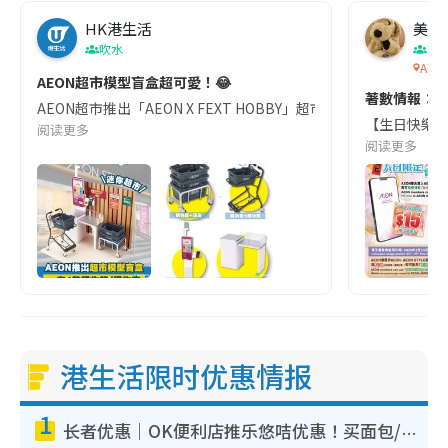
HK港生活
美食
吹水
節
AEON
AEON超市模型盲盒超可愛！😂
著數情報：A
AEON超市推出「AEON X FEXT HOBBY」超市系列盲盒一套4款
【生日快樂🎂
阅读更多
阅读更多
港生活限时优惠情报
1
长者优惠｜OK便利店推乐悠咭优惠！买面包/牛奶/保健品拍卡即减