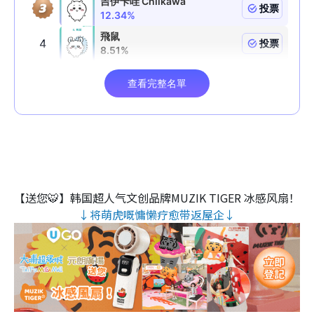
【送您🐯】韩国超人气文创品牌MUZIK TIGER 冰感风扇！
↓将萌虎嘅慵懒疗愈带返屋企↓