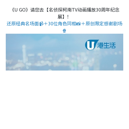
《U GO》请您去【名侦探柯南TV动画播放30周年纪念
展】！
还原经典名场面📹＋30位角色同框📸＋原创限定感谢剧场
🍿