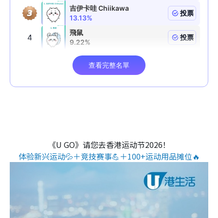
《U GO》请您去香港运动节2026！
体验新兴运动💦＋竞技赛事💪＋100+运动用品摊位🔥