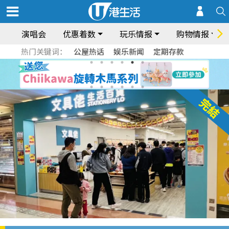
演唱会
优惠着数
玩乐情报
购物情报
热门关键词：
公屋热话
娱乐新闻
定期存款