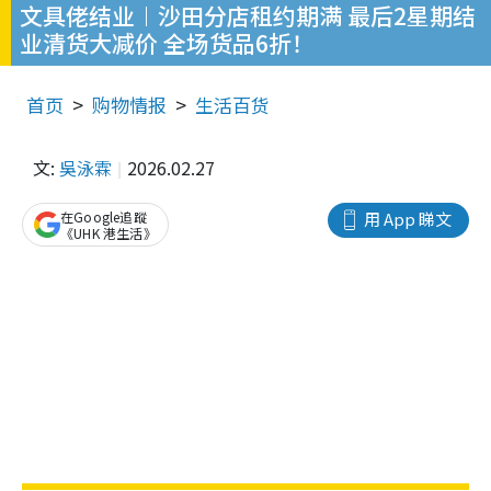
文具佬结业︱沙田分店租约期满 最后2星期结
业清货大减价 全场货品6折！
首页
购物情报
生活百货
文:
吳泳霖
2026.02.27
在Google追蹤
用 App 睇文
《UHK 港生活》