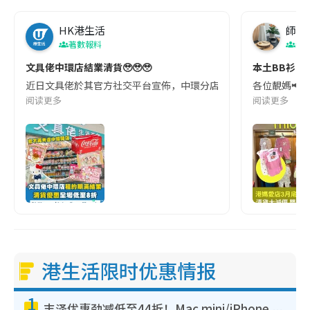
HK港生活
師奶
著數報料
親
文具佬中環店結業清貨🥹🥹🥹
本土BB衫品牌
近日文具佬於其官方社交平台宣佈，中環分店因租約期滿正式結業。並於
各位靚媽📢陪
阅读更多
阅读更多
港生活限时优惠情报
1
丰泽优惠劲减低至44折！Mac mini/iPhone 17 Pro大减价！厨房家电$220起