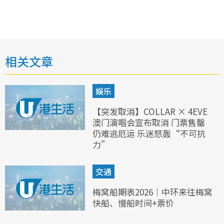
相关文章
娱乐
【突发取消】COLLAR × 4EVE
澳门演唱会宣布取消 门票售罄
仍难逃厄运 乐迷怒轰“不可抗
力”
交通
梅窝船期表2026｜中环来往梅窝
快船、慢船时间+票价