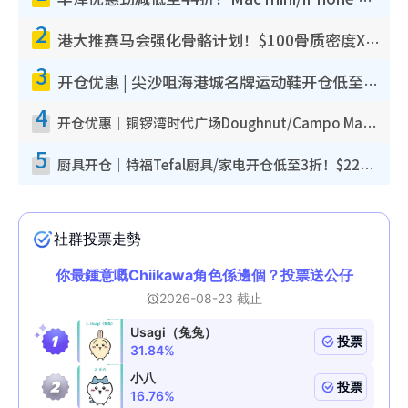
2
港大推赛马会强化骨骼计划！$100骨质密度X光检查 完成免费运动训练送超市礼券！附参加资格
3
开仓优惠 | 尖沙咀海港城名牌运动鞋开仓低至1折！On鞋$899起/Joy&Peace鞋履$98起
4
开仓优惠｜铜锣湾时代广场Doughnut/Campo Marzio开仓低至1折！背囊、书包、手袋劈价$200起
5
厨具开仓｜特福Tefal厨具/家电开仓低至3折！$220起买平底锅/炒锅/汤锅！电饭煲/吸尘器/挂烫机$418起