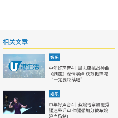
相关文章
娱乐
中年好声音4｜周志康挑战神曲
《蝴蝶》深情演绎 获范振锋喊
“一定要继续唱”
娱乐
中年好声音4｜蔡婉怡穿旗袍秀
腿迷晕评审 伸腿想加分被车婉
婉当场制止