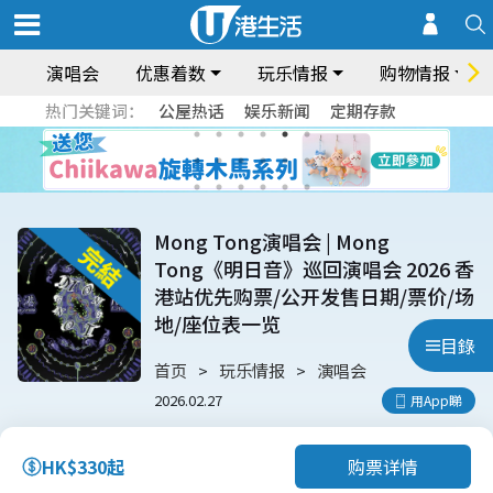
演唱会
优惠着数
玩乐情报
购物情报
热门关键词：
公屋热话
娱乐新闻
定期存款
Mong Tong演唱会 | Mong
Tong《明日音》巡回演唱会 2026 香
港站优先购票/公开发售日期/票价/场
地/座位表一览
目錄
首页
玩乐情报
演唱会
2026.02.27
用App睇
购票详情
HK$330起