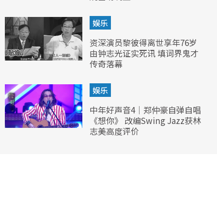
娱乐
资深演员黎彼得离世享年76岁
由钟志光证实死讯 填词界鬼才
传奇落幕
娱乐
中年好声音4｜郑仲豪自弹自唱
《想你》 改编Swing Jazz获林
志美高度评价