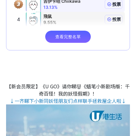
【新会员限定】《U GO》请你睇👹《蜡笔小新剧场版：千
奇百怪！我的妖怪假期》！
↓一齐睇下小新同妖怪朋友们点样联手拯救屋企人啦↓