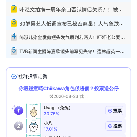
2
叶泓文拍拖一周年亲口否认情侣关系？！被质疑感情造假竟称GM“普通同事”
3
30岁男艺人低调宣布已秘密离巢！人气急跌变失踪人口：“这几年过得并不容易”
4
简淑儿染金发剪短头发气质判若两人！吓坏老公麦大力都认不出：“你做什么？”
5
TVB新闻主播陈嘉欣镜头前罕见失守！遭林超英一句话突袭吓坏当场大笑