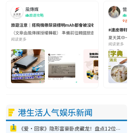
風傳媒
營養教
旅遊攻略
生
香港
旅遊注意｜搭飛機帶尿袋標明mAh都會被沒收😱出發前切記檢查「1
#連皮帶籽都
（文章由風傳媒授權轉載） 準備前往韓國旅遊的民眾，近期要特別留
夏天其中一種時
阅读更多
阅读更多
港生活人气娱乐新闻
1
《爱·回家》隐形富豪卧虎藏龙！盘点12位财气逼人的有钱艺人：这位美女3亿身家不愁做