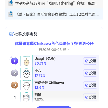
4
林芊妤亲解12年前“残厕Gathering”真相！高层解约一句话重创尊严，至今拒返TVB
5
《爱·回家》隐形富豪卧虎藏龙！盘点12位财气逼人的有钱艺人：这位美女3亿身家不愁做