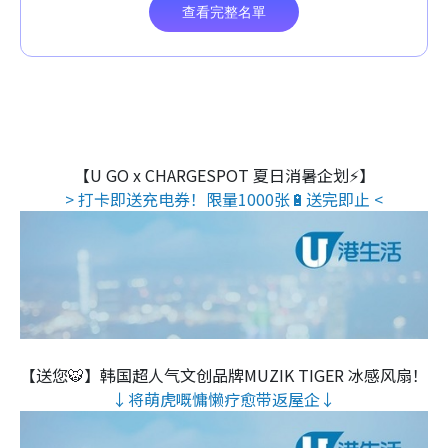
【U GO x CHARGESPOT 夏日消暑企划⚡】
> 打卡即送充电券！限量1000张🔋送完即止 <
【送您🐯】韩国超人气文创品牌MUZIK TIGER 冰感风扇！
↓将萌虎嘅慵懒疗愈带返屋企↓