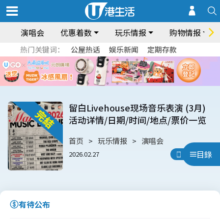
演唱会
优惠着数
玩乐情报
购物情报
热门关键词：
公屋热话
娱乐新闻
定期存款
留白Livehouse现场音乐表演 (3月)
活动详情/日期/时间/地点/票价一览
首页
玩乐情报
演唱会
目錄
2026.02.27
用App睇
有待公布