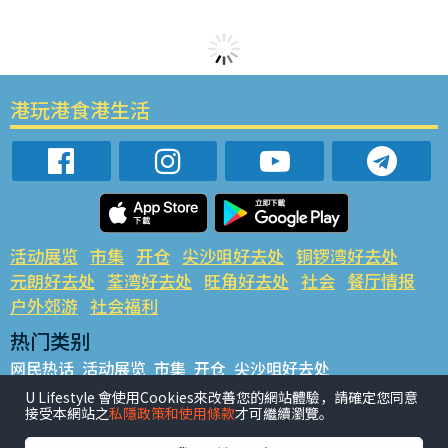
港玩港食港生活
活动展览
市集
开仓
尖沙咀好去处
铜锣湾好去处
元朗好去处
荃湾好去处
旺角好去处
社会
餐厅情报
户外郊游
社会福利
热门类别
网民热话
活动展览
市集
开仓
尖沙咀好去处
铜锣湾好去处
元朗好去处
荃湾好去处
旺角好去处
社会
U Lifestyle 會使用Cookies來改善您的網站體驗，請確定您同意
接受本網站之
私隱政策和使用條款
才可繼續瀏覽。
餐厅情报
户外郊游