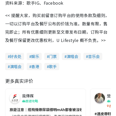
资料来源：歌手IG、Facebook
<< 提醒大家，购买前留意订购平台的使用条款及细则，
一切以订购平台及餐厅公布的价钱为准。数量有限，售
完即止；所有优惠细则更新至文章发布日期，订购平台
及餐厅保留更改优惠权利，U Lifestyle 概不负责。>>
好去处
娱乐
门票
演唱会
音乐会
演唱会
香港
歌手
更多真实评价
風傳媒
營養教
旅遊攻略
生
香港
旅遊注意｜搭飛機帶尿袋標明mAh都會被沒收😱出發前切記檢查「1
#連皮帶籽都