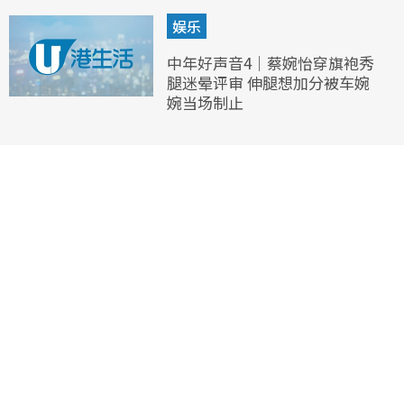
娱乐
中年好声音4｜蔡婉怡穿旗袍秀
腿迷晕评审 伸腿想加分被车婉
婉当场制止