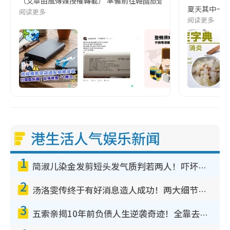
（文章由風傳媒授權轉載） 準備前往韓國旅遊的民眾，近期要特別留
夏天其中一種時
阅读更多
阅读更多
港生活人气娱乐新闻
1
简淑儿染金发剪短头发气质判若两人！吓坏老公麦大力都认不出：“你做什么？”
2
汤洛雯传终于有好消息造人成功！两大细节曝孕味极浓引猜测：大肚婆先会咁！
3
五索亲揭10年前负债人生逆袭奇迹！全靠去一地方转运后即遇上马先生