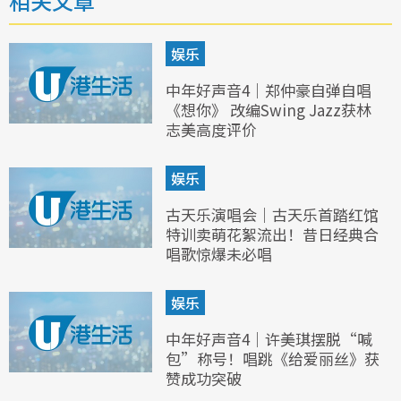
相关文章
娱乐
中年好声音4｜郑仲豪自弹自唱
《想你》 改编Swing Jazz获林
志美高度评价
娱乐
古天乐演唱会｜古天乐首踏红馆
特训卖萌花絮流出！昔日经典合
唱歌惊爆未必唱
娱乐
中年好声音4｜许美琪摆脱“喊
包”称号！唱跳《给爱丽丝》获
赞成功突破