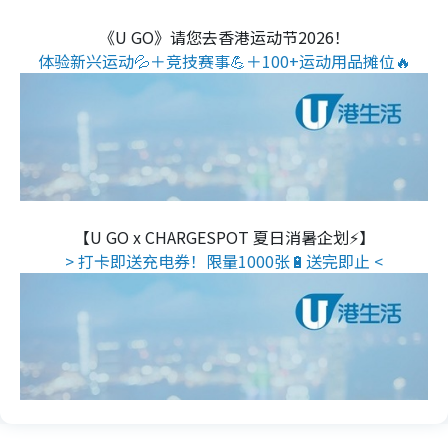
《U GO》请您去香港运动节2026！
体验新兴运动💦＋竞技赛事💪＋100+运动用品摊位🔥
【U GO x CHARGESPOT 夏日消暑企划⚡】
> 打卡即送充电券！限量1000张🔋送完即止 <