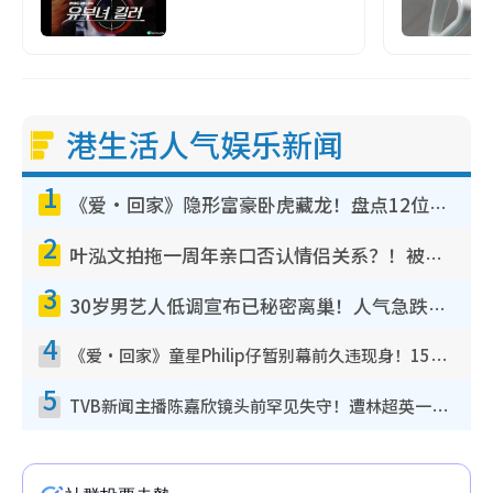
港生活人气娱乐新闻
1
《爱·回家》隐形富豪卧虎藏龙！盘点12位财气逼人的有钱艺人：这位美女3亿身家不愁做
2
叶泓文拍拖一周年亲口否认情侣关系？！被质疑感情造假竟称GM“普通同事”
3
30岁男艺人低调宣布已秘密离巢！人气急跌变失踪人口：“这几年过得并不容易”
4
《爱·回家》童星Philip仔暂别幕前久违现身！15岁近况暴风成长长高变帅气少年
5
TVB新闻主播陈嘉欣镜头前罕见失守！遭林超英一句话突袭吓坏当场大笑