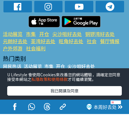
活动展览
市集
开仓
尖沙咀好去处
铜锣湾好去处
元朗好去处
荃湾好去处
旺角好去处
社会
餐厅情报
户外郊游
社会福利
热门类别
网民热话
活动展览
市集
开仓
尖沙咀好去处
铜锣湾好去处
元朗好去处
荃湾好去处
旺角好去处
社会
U Lifestyle 會使用Cookies來改善您的網站體驗，請確定您同意
接受本網站之
私隱政策和使用條款
才可繼續瀏覽。
餐厅情报
户外郊游
热门标签
我已閱讀及同意
#UGO揾好去处
#人气活动推介
#美食社群热话
#亲子玩乐好去处
#ULifestyle应用程式
#限时抢
本周好去处
#UJetso礼物放送
#ULifestyle商户中心
#著数
#网络热话
香港经济日报版权所有©2026