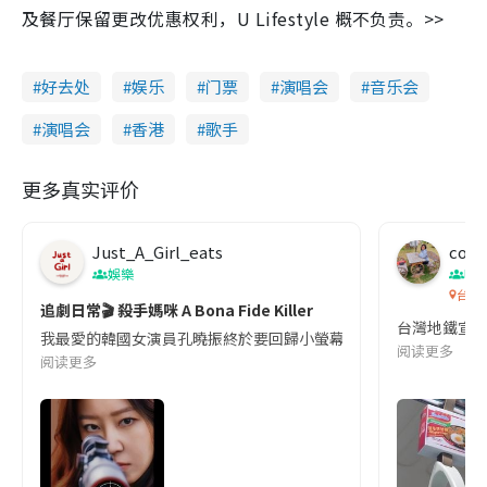
及餐厅保留更改优惠权利，U Lifestyle 概不负责。>>
好去处
娱乐
门票
演唱会
音乐会
演唱会
香港
歌手
更多真实评价
Just_A_Girl_eats
co c
娛樂
吹
台灣
追劇日常🎬 殺手媽咪 A Bona Fide Killer
台灣地鐵宣
我最愛的韓國女演員孔曉振終於要回歸小螢幕啦!這次的劇本改編自同名
阅读更多
阅读更多