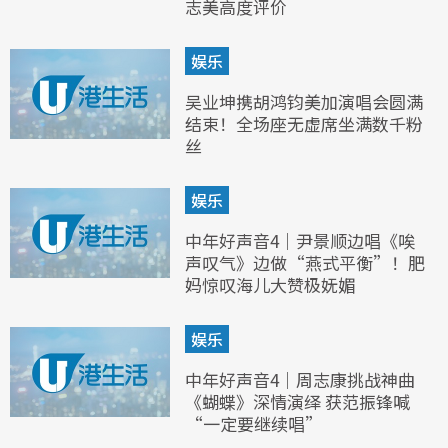
志美高度评价
娱乐
吴业坤携胡鸿钧美加演唱会圆满
结束！全场座无虚席坐满数千粉
丝
娱乐
中年好声音4｜尹景顺边唱《唉
声叹气》边做“燕式平衡”！肥
妈惊叹海儿大赞极妩媚
娱乐
中年好声音4｜周志康挑战神曲
《蝴蝶》深情演绎 获范振锋喊
“一定要继续唱”