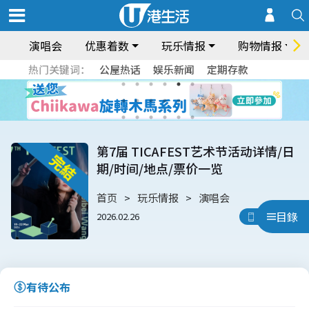
演唱会
优惠着数
玩乐情报
购物情报
热门关键词：
公屋热话
娱乐新闻
定期存款
第7届 TICAFEST艺术节活动详情/日
期/时间/地点/票价一览
首页
玩乐情报
演唱会
目錄
2026.02.26
用App睇
有待公布