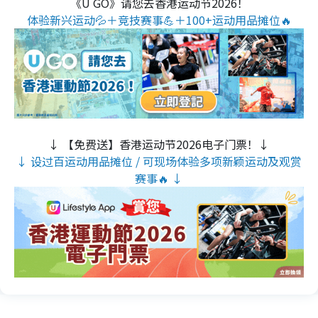
《U GO》请您去香港运动节2026！
体验新兴运动💦＋竞技赛事💪＋100+运动用品摊位🔥
↓ 【免费送】香港运动节2026电子门票！↓
↓ 设过百运动用品摊位 / 可现场体验多项新颖运动及观赏
赛事🔥 ↓