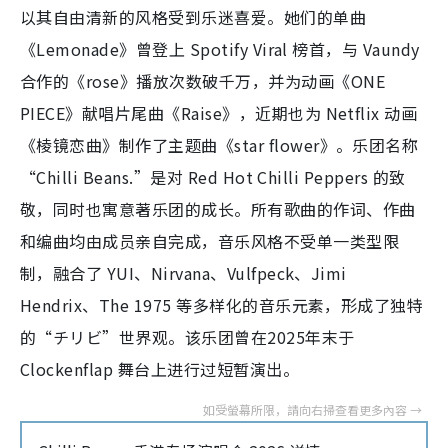
以其自由清新的风格受到乐迷喜爱。她们的单曲
《Lemonade》曾登上 Spotify Viral 榜首，与 Vaundy
合作的《rose》播放次数破千万，并为动画《ONE
PIECE》献唱片尾曲《Raise》，近期也为 Netflix 动画
《棱镜恋曲》制作了主题曲《star flower》。乐团名称
“Chilli Beans.”是对 Red Hot Chilli Peppers 的致
敬，同时也寓意著乐团的成长。所有歌曲的作词、作曲
和编曲均由成员亲自完成，音乐风格不受单一类型限
制，融合了 YUI、Nirvana、Vulfpeck、Jimi
Hendrix、The 1975 等多样化的音乐元素，形成了独特
的“チリビ”世界观。该乐团曾在2025年末于
Clockenflap 舞台上进行过短暂演出。