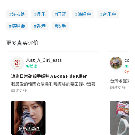
好去处
娱乐
门票
演唱会
音乐会
演唱会
香港
歌手
更多真实评价
Just_A_Girl_eats
co c
娛樂
吹
台灣
追劇日常🎬 殺手媽咪 A Bona Fide Killer
台灣地鐵宣
我最愛的韓國女演員孔曉振終於要回歸小螢幕啦!這次的劇本改編自同名
阅读更多
阅读更多