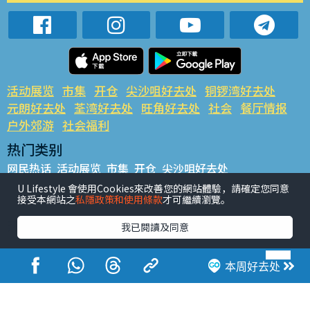
活动展览
市集
开仓
尖沙咀好去处
铜锣湾好去处
元朗好去处
荃湾好去处
旺角好去处
社会
餐厅情报
户外郊游
社会福利
热门类别
网民热话
活动展览
市集
开仓
尖沙咀好去处
铜锣湾好去处
元朗好去处
荃湾好去处
旺角好去处
社会
U Lifestyle 會使用Cookies來改善您的網站體驗，請確定您同意
接受本網站之
私隱政策和使用條款
才可繼續瀏覽。
餐厅情报
户外郊游
热门标签
我已閱讀及同意
#UGO揾好去处
#人气活动推介
#美食社群热话
#亲子玩乐好去处
#ULifestyle应用程式
#限时抢
本周好去处
#UJetso礼物放送
#ULifestyle商户中心
#著数
#网络热话
香港经济日报版权所有©2026