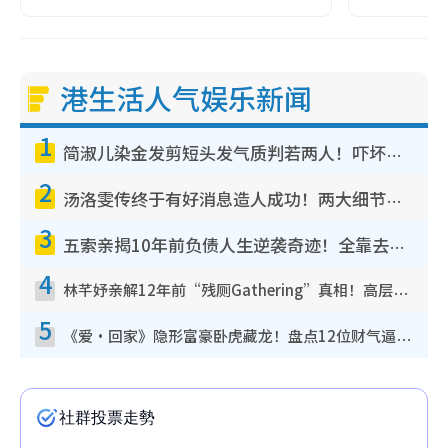
港生活人气娱乐新闻
1
简淑儿染金发剪短头发气质判若两人！吓坏老公麦大力都认不出：“你做什么？”
2
汤洛雯传终于有好消息造人成功！两大细节曝孕味极浓引猜测：大肚婆先会咁！
3
五索亲揭10年前负债人生逆袭奇迹！全靠去一地方转运后即遇上马先生
4
林芊妤亲解12年前“残厕Gathering”真相！高层解约一句话重创尊严，至今拒返TVB
5
《爱·回家》隐形富豪卧虎藏龙！盘点12位财气逼人的有钱艺人：这位美女3亿身家不愁做