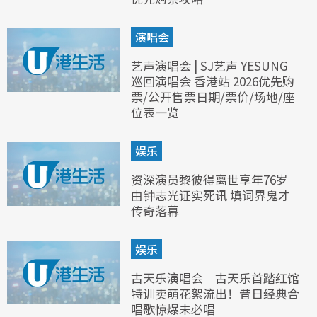
演唱会
艺声演唱会 | SJ艺声 YESUNG
巡回演唱会 香港站 2026优先购
票/公开售票日期/票价/场地/座
位表一览
娱乐
资深演员黎彼得离世享年76岁
由钟志光证实死讯 填词界鬼才
传奇落幕
娱乐
古天乐演唱会｜古天乐首踏红馆
特训卖萌花絮流出！昔日经典合
唱歌惊爆未必唱