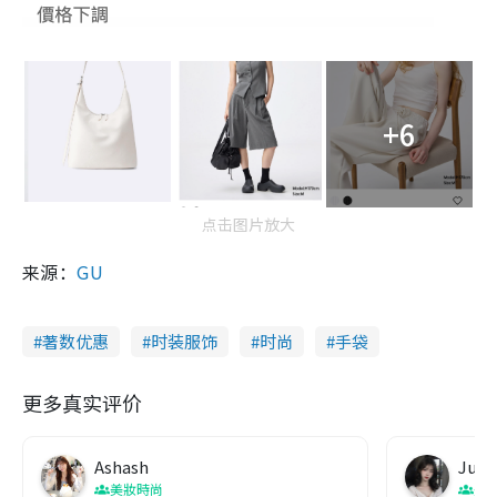
+6
点击图片放大
来源：
GU
著数优惠
时装服饰
时尚
手袋
更多真实评价
Ashash
Judi
美妝時尚
美