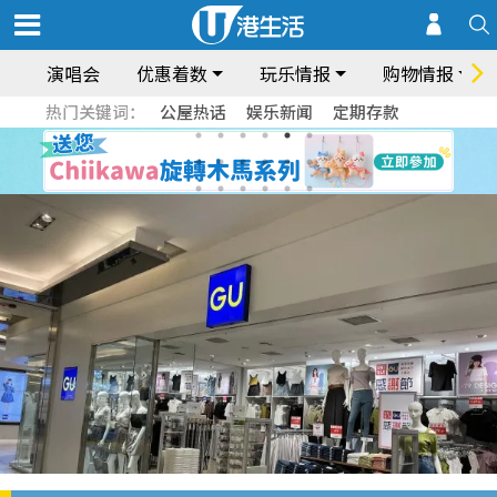
演唱会
优惠着数
玩乐情报
购物情报
热门关键词：
公屋热话
娱乐新闻
定期存款