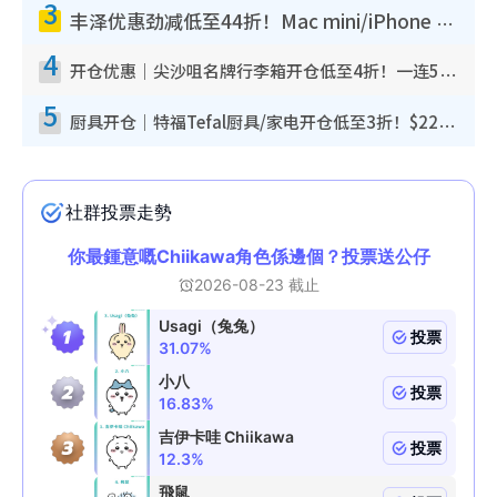
3
丰泽优惠劲减低至44折！Mac mini/iPhone 17 Pro大减价！厨房家电$220起
4
开仓优惠｜尖沙咀名牌行李箱开仓低至4折！一连5日 American Tourister/ace./Hallmark $200起
5
厨具开仓｜特福Tefal厨具/家电开仓低至3折！$220起买平底锅/炒锅/汤锅！电饭煲/吸尘器/挂烫机$418起