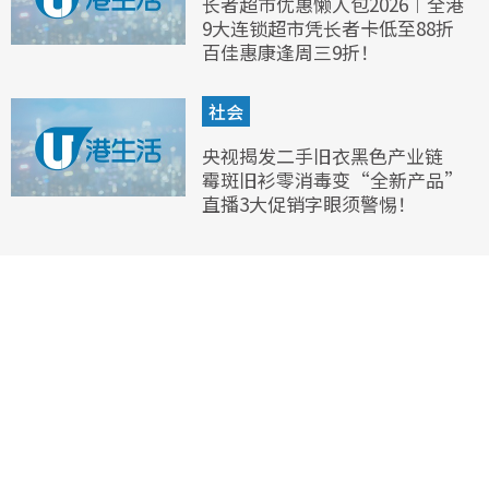
长者超市优惠懒人包2026︱全港
9大连锁超市凭长者卡低至88折
百佳惠康逢周三9折！
社会
央视揭发二手旧衣黑色产业链
霉斑旧衫零消毒变“全新产品”
直播3大促销字眼须警惕！