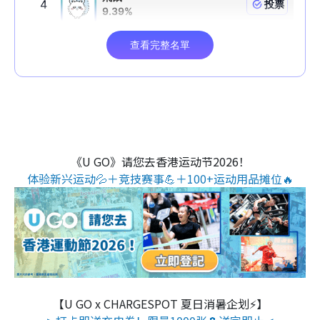
《U GO》请您去香港运动节2026！
体验新兴运动💦＋竞技赛事💪＋100+运动用品摊位🔥
【U GO x CHARGESPOT 夏日消暑企划⚡】