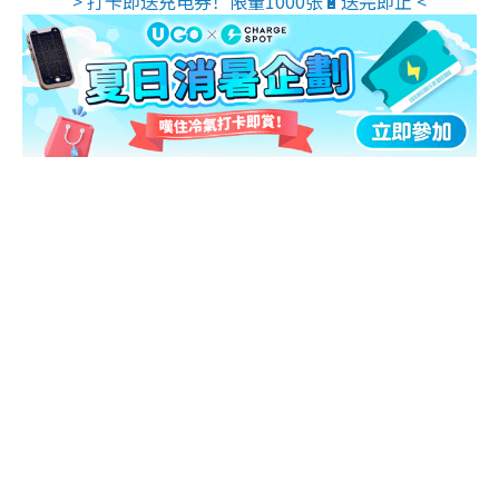
> 打卡即送充电券！限量1000张🔋送完即止 <