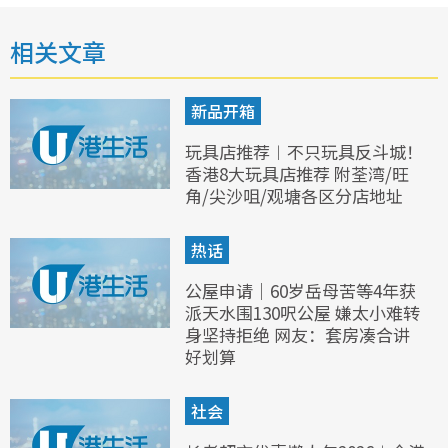
相关文章
新品开箱
玩具店推荐︱不只玩具反斗城！
香港8大玩具店推荐 附荃湾/旺
角/尖沙咀/观塘各区分店地址
热话
公屋申请｜60岁岳母苦等4年获
派天水围130呎公屋 嫌太小难转
身坚持拒绝 网友：套房凑合讲
好划算
社会