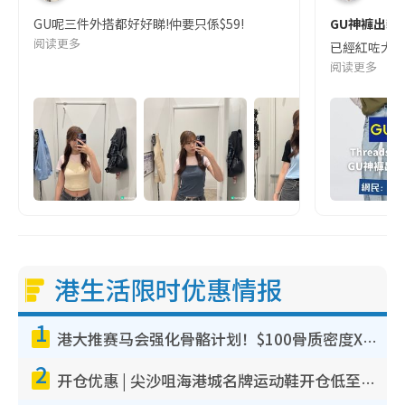
GU呢三件外搭都好好睇!仲要只係$59!
GU神褲出新色
阅读更多
已經紅咗大半年
阅读更多
港生活限时优惠情报
1
港大推赛马会强化骨骼计划！$100骨质密度X光检查 完成免费运动训练送超市礼券！附参加资格
2
开仓优惠 | 尖沙咀海港城名牌运动鞋开仓低至1折！On鞋$899起/Joy&Peace鞋履$98起