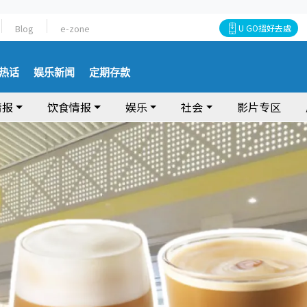
Blog
e-zone
U GO搵好去處
热话
娱乐新闻
定期存款
情报
饮食情报
娱乐
社会
影片专区