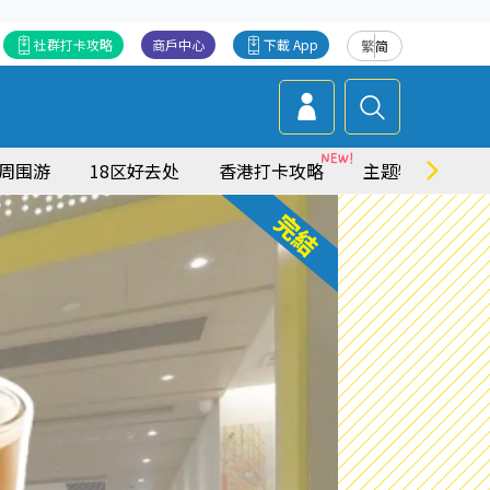
社群打卡攻略
商戶中心
下載 App
繁
简
周围游
18区好去处
香港打卡攻略
主题特集