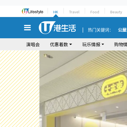
HK
Travel
Food
Beauty
热门关键词：
公屋
演唱会
优惠着数
玩乐情报
购物